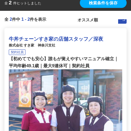
2
検索条件を保存
全
件ヒットしました
2
1
-
2
全
件中
件を表示
牛丼チェーンすき家の店舗スタッフ／深夜
株式会社 すき家 神奈川支社
契約社員
【初めてでも安心】誰もが覚えやすいマニュアル確立｜
平均年齢49.1歳｜最大9連休可｜契約社員