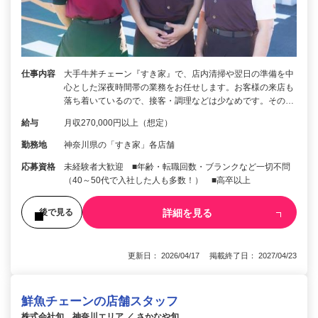
仕事内容
大手牛丼チェーン『すき家』で、店内清掃や翌日の準備を中
心とした深夜時間帯の業務をお任せします。お客様の来店も
落ち着いているので、接客・調理などは少なめです。その…
給与
月収270,000円以上（想定）
勤務地
神奈川県の「すき家」各店舗
応募資格
未経験者大歓迎 ■年齢・転職回数・ブランクなど一切不問
（40～50代で入社した人も多数！） ■高卒以上
詳細を見る
後で見る
更新日： 2026/04/17 掲載終了日： 2027/04/23
鮮魚チェーンの店舗スタッフ
株式会社旬 神奈川エリア ／ さかなや旬