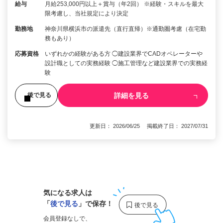
給与
月給253,000円以上＋賞与（年2回） ※経験・スキルを最大
限考慮し、当社規定により決定
勤務地
神奈川県横浜市の派遣先（直行直帰）※通勤圏考慮（在宅勤
務もあり）
応募資格
いずれかの経験がある方 ◯建設業界でCADオペレーターや
設計職としての実務経験 ◯施工管理など建設業界での実務経
験
詳細を見る
後で見る
更新日： 2026/06/25 掲載終了日： 2027/07/31
1
気になる求人は
「
後で見る
」で保存！
会員登録なしで、