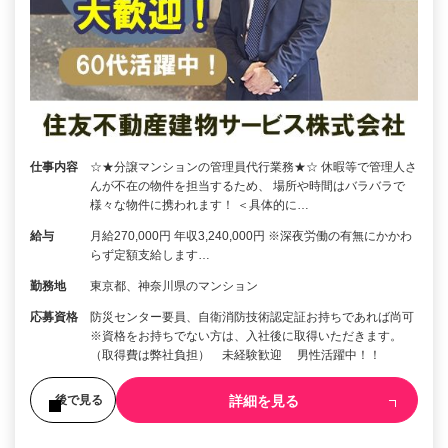
仕事内容
☆★分譲マンションの管理員代行業務★☆ 休暇等で管理人さ
んが不在の物件を担当するため、 場所や時間はバラバラで
様々な物件に携われます！ ＜具体的に…
給与
月給270,000円 年収3,240,000円 ※深夜労働の有無にかかわ
らず定額支給します…
勤務地
東京都、神奈川県のマンション
応募資格
防災センター要員、自衛消防技術認定証お持ちであれば尚可
※資格をお持ちでない方は、入社後に取得いただきます。
（取得費は弊社負担） 未経験歓迎 男性活躍中！！
詳細を見る
後で見る