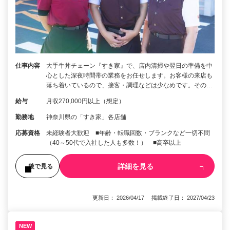
仕事内容
大手牛丼チェーン『すき家』で、店内清掃や翌日の準備を中
心とした深夜時間帯の業務をお任せします。お客様の来店も
落ち着いているので、接客・調理などは少なめです。その…
給与
月収270,000円以上（想定）
勤務地
神奈川県の「すき家」各店舗
応募資格
未経験者大歓迎 ■年齢・転職回数・ブランクなど一切不問
（40～50代で入社した人も多数！） ■高卒以上
詳細を見る
後で見る
更新日： 2026/04/17 掲載終了日： 2027/04/23
NEW