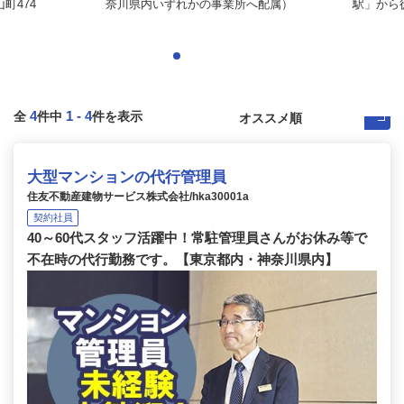
町474
奈川県内いずれかの事業所へ配属）
駅」から徒
4
1
-
4
全
件中
件を表示
大型マンションの代行管理員
住友不動産建物サービス株式会社/hka30001a
契約社員
40～60代スタッフ活躍中！常駐管理員さんがお休み等で
不在時の代行勤務です。【東京都内・神奈川県内】