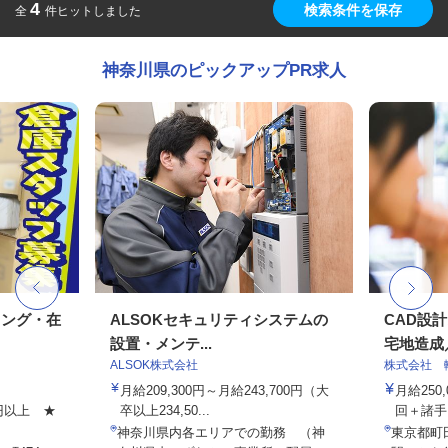
4
検索条件を保存
全
件ヒットしました
神奈川県のピックアップPR求人
キング・在
ALSOKセキュリティシステムの
CAD設
設置・メンテ...
宅地造成／
ALSOK株式会社
株式会社 
月給209,300円～月給243,700円（大
月給250
00円以上 ★
卒以上234,50...
回＋諸手
神奈川県内各エリアでの勤務 （神
東京都町