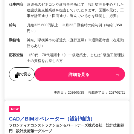
仕事内容
派遣先のゼネコンや建設事務所にて、設計監理を中心とした
建設技術支援業務を担当していただきます。図面を元に、工
事が計画通り・図面通りに進んでいるかを確認し、必要に…
給与
月給325,600円以上 ※月22日勤務時の給与例（時給1,850
円～）
勤務地
神奈川県横浜市の派遣先（直行直帰）※通勤圏考慮（在宅勤
務もあり）
応募資格
《60代・70代活躍中！》 一級建築士、または1級施工管理技
士の資格をお持ちの方
詳細を見る
後で見る
更新日： 2026/06/25 掲載終了日： 2027/07/31
NEW
CAD／BIMオペレーター（設計補助）
フロンティアコンストラクション＆パートナーズ株式会社 設計技術部
門 設計技術第一グループ