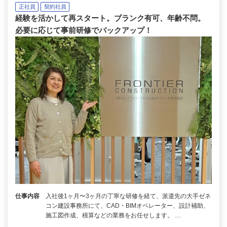
正社員
契約社員
経験を活かして再スタート。ブランク有可、年齢不問。
必要に応じて事前研修でバックアップ！
仕事内容
入社後1ヶ月〜3ヶ月の丁寧な研修を経て、派遣先の大手ゼネ
コン建設事務所にて、CAD・BIMオペレーター、設計補助、
施工図作成、積算などの業務をお任せします。 …