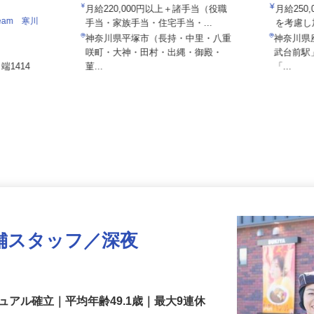
株式会社しまむら
富士ウッ
月給220,000円以上＋諸手当（役職
月給2
eam 寒川
手当・家族手当・住宅手当・...
を考慮
神奈川県平塚市（長持・中里・八重
神奈川
咲町・大神・田村・出縄・御殿・
武台前
端1414
菫...
「...
舗スタッフ／深夜