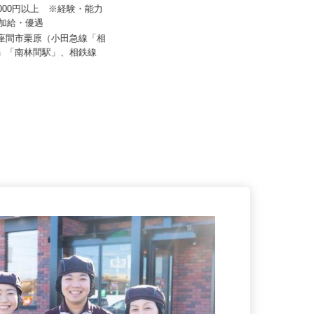
ドワークス株式会社
50,000円以上 ※経験・能力
イズミ物流株式会社 平塚Team 寒川
し加給・優遇
車庫
県座間市栗原（小田急線「相
月給404,623円以上
駅」「南林間駅」、相鉄線
神奈川県高座郡寒川町田端1414