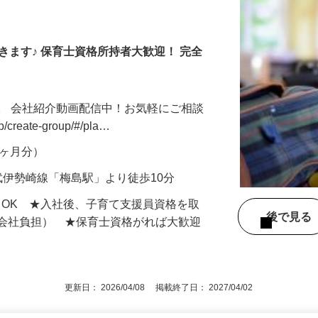
きます♪ 保育士資格所持者大歓迎！ 完全
。 会社紹介動画配信中！お気軽にご相談
jp/create-group/#/pla…
年2ヶ月分）
武伊勢崎線「梅島駅」より徒歩10分
もOK ★入社後、子育て支援員資格を取
後で見
額会社負担） ★保育士資格がれば大歓迎