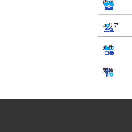
職種
エリア
条件
業種