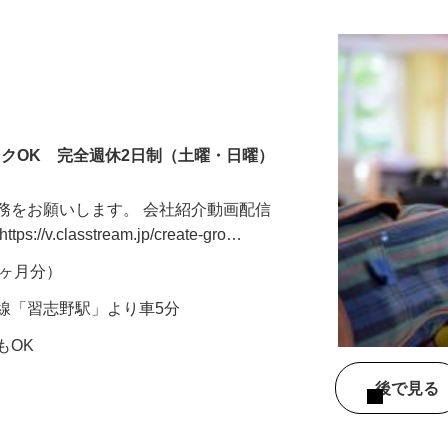
更新日： 2026/04/08 掲載終了日： 2027/04/02
ンクOK 完全週休2日制（土曜・日曜）
務をお願いします。 会社紹介動画配信
v.classtream.jp/create-gro…
年2ヶ月分）
線「習志野駅」より車5分
もOK
後で見