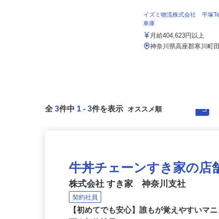
富士ウッドワークス株式会社
月給250,000円以上 ※経験・能力
イズミ物流株式会社 平塚T
を考慮し加給・優遇
車庫
神奈川県座間市栗原（小田急線「相
月給404,623円以上
武台前駅」「南林間駅」、相鉄線
「...
神奈川県高座郡寒川町田
全
3
件中
1
-
3
件を表示
牛丼チェーンすき家の店
株式会社 すき家 神奈川支社
契約社員