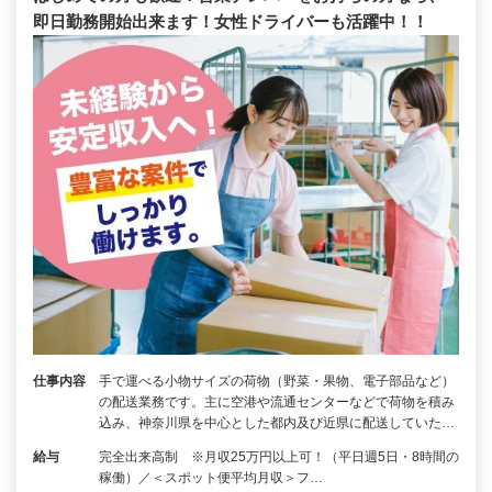
即日勤務開始出来ます！女性ドライバーも活躍中！！
仕事内容
手で運べる小物サイズの荷物（野菜・果物、電子部品など）
の配送業務です。主に空港や流通センターなどで荷物を積み
込み、神奈川県を中心とした都内及び近県に配送していた…
給与
完全出来高制 ※月収25万円以上可！（平日週5日・8時間の
稼働）／＜スポット便平均月収＞フ…