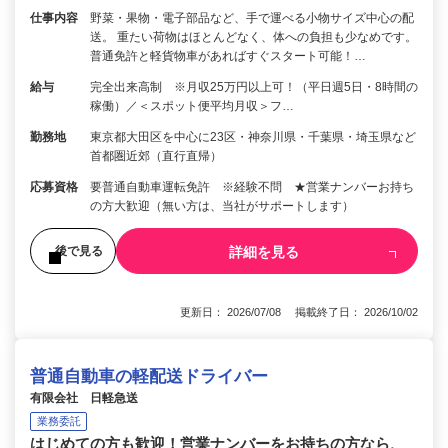
仕事内容
野菜・果物・電子部品など、手で運べる小物サイズ中心の配
送。 重たい荷物はほとんどなく、体への負担も少なめです。
普通免許と軽貨物車があればすぐスタート可能！…
給与
完全出来高制 ※月収25万円以上可！（平日週5日・8時間の
稼働）／＜スポット便平均月収＞フ…
勤務地
東京都大田区を中心に23区・神奈川県・千葉県・埼玉県など
首都圏近郊（直行直帰）
応募資格
要普通自動車運転免許 ※経験不問 ★営業ナンバーお持ち
の方大歓迎（無い方は、当社がサポートします）
詳細を見る
後で見る
更新日： 2026/07/08 掲載終了日： 2026/10/02
普通自動車の軽配送ドライバー
有限会社 日軽急送
業務委託
はじめての方も歓迎！営業ナンバーをお持ちの方なら、