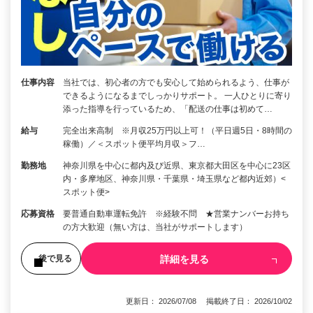
仕事内容
当社では、初心者の方でも安心して始められるよう、仕事が
できるようになるまでしっかりサポート。 一人ひとりに寄り
添った指導を行っているため、「配送の仕事は初めて…
給与
完全出来高制 ※月収25万円以上可！（平日週5日・8時間の
稼働）／＜スポット便平均月収＞フ…
勤務地
神奈川県を中心に都内及び近県、東京都大田区を中心に23区
内・多摩地区、神奈川県・千葉県・埼玉県など都内近郊）<
スポット便>
応募資格
要普通自動車運転免許 ※経験不問 ★営業ナンバーお持ち
の方大歓迎（無い方は、当社がサポートします）
詳細を見る
後で見る
更新日： 2026/07/08 掲載終了日： 2026/10/02