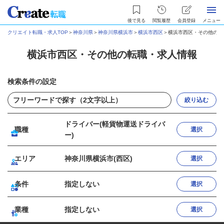
後で見る
閲覧履歴
会員登録
メニュー
クリエイト転職・求人TOP
＞
神奈川県
＞
神奈川県横浜市
＞
横浜市西区
＞
横浜市西区・その他の転
横浜市西区・その他の転職・求人情報
検索条件の設定
絞り込む
ドライバー(軽貨物運送ドライバ
職種
選択
ー)
エリア
神奈川県横浜市(西区)
選択
条件
指定しない
選択
業種
指定しない
選択