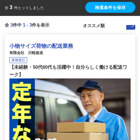
3
検索条件を保存
全
件ヒットしました
3
1
-
3
全
件中
件を表示
小物サイズ荷物の配送業務
有限会社 日軽急送
業務委託
【未経験・50代60代も活躍中！自分らしく働ける配送ワ
ーク】