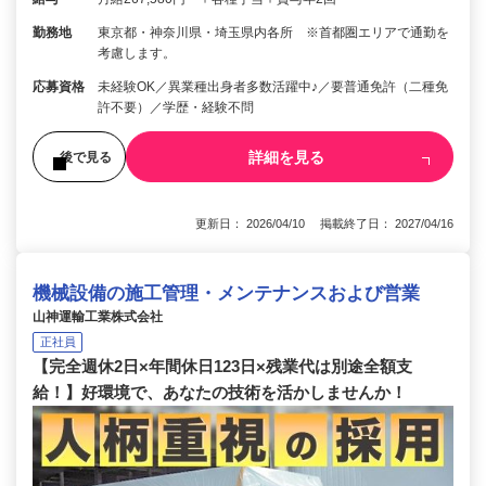
勤務地
東京都・神奈川県・埼玉県内各所 ※首都圏エリアで通勤を
考慮します。
応募資格
未経験OK／異業種出身者多数活躍中♪／要普通免許（二種免
許不要）／学歴・経験不問
詳細を見る
後で見る
更新日： 2026/04/10 掲載終了日： 2027/04/16
機械設備の施工管理・メンテナンスおよび営業
山神運輸工業株式会社
正社員
【完全週休2日×年間休日123日×残業代は別途全額支
給！】好環境で、あなたの技術を活かしませんか！