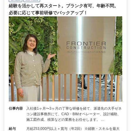
経験を活かして再スタート。ブランク有可、年齢不問。
必要に応じて事前研修でバックアップ！
仕事内容
入社後1ヶ月〜3ヶ月の丁寧な研修を経て、派遣先の大手ゼネ
コン建設事務所にて、CAD・BIMオペレーター、設計補助、
施工図作成、積算などの業務をお任せします。 …
給与
月給253,000円以上＋賞与（年2回） ※経験・スキルを最大