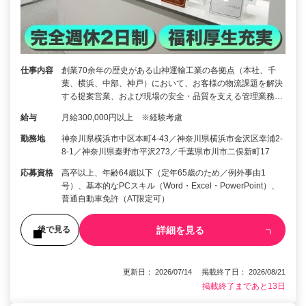
仕事内容
創業70余年の歴史がある山神運輸工業の各拠点（本社、千
葉、横浜、中部、神戸）において、お客様の物流課題を解決
する提案営業、および現場の安全・品質を支える管理業務…
給与
月給300,000円以上 ※経験考慮
勤務地
神奈川県横浜市中区本町4-43／神奈川県横浜市金沢区幸浦2-
8-1／神奈川県秦野市平沢273／千葉県市川市二俣新町17
応募資格
高卒以上、年齢64歳以下（定年65歳のため／例外事由1
号）、基本的なPCスキル（Word・Excel・PowerPoint）、
普通自動車免許（AT限定可）
詳細を見る
後で見る
更新日： 2026/07/14 掲載終了日： 2026/08/21
掲載終了まであと13日