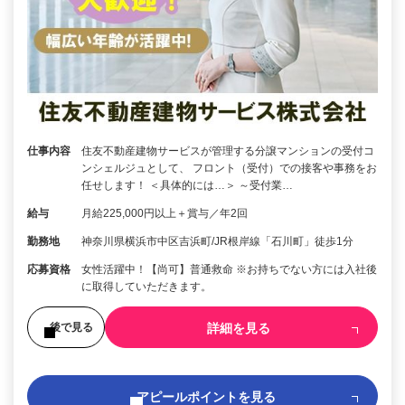
仕事内容
住友不動産建物サービスが管理する分譲マンションの受付コ
ンシェルジュとして、 フロント（受付）での接客や事務をお
任せします！ ＜具体的には…＞ ～受付業…
給与
月給225,000円以上＋賞与／年2回
勤務地
神奈川県横浜市中区吉浜町/JR根岸線「石川町」徒歩1分
応募資格
女性活躍中！【尚可】普通救命 ※お持ちでない方には入社後
に取得していただきます。
詳細を見る
後で見る
アピールポイントを見る