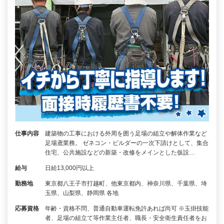
仕事内容
建築物の工事における外周を囲う足場の組立や解体作業など
足場鳶業務。 ゼネコン・ビルダーの一次下請けとして、集合
住宅、公共施設などの新築・改修をメインとした仮設…
給与
日給13,000円以上
勤務地
東京都八王子市打越町、他東京都内、神奈川県、千葉県、埼
玉県、山梨県、静岡県 各地
応募資格
年齢・資格不問、普通自動車運転免許あれば尚可 ※玉掛技能
者、足場の組立て等作業主任者、職長・安全衛生責任者をお