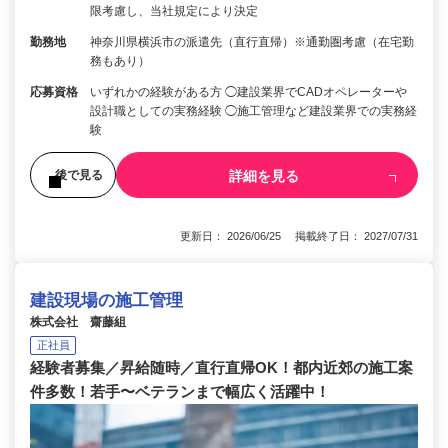
限考慮し、当社規定により決定
勤務地
神奈川県横浜市の派遣先（直行直帰）※通勤圏考慮（在宅勤
務もあり）
応募資格
いずれかの経験がある方 ◯建設業界でCADオペレーターや
設計職としての実務経験 ◯施工管理など建設業界での実務経
験
詳細を見る
後で見る
更新日： 2026/06/25 掲載終了日： 2027/07/31
建設現場の施工管理
株式会社 齋藤組
正社員
経験者募集／昇給随時／直行直帰OK！都内近郊の施工案
件多数！若手〜ベテランまで幅広く活躍中！