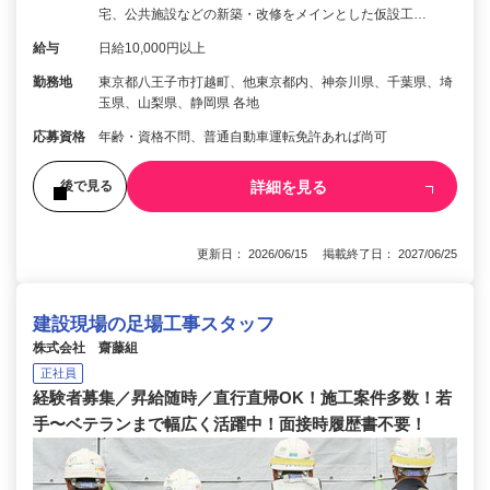
宅、公共施設などの新築・改修をメインとした仮設工…
給与
日給10,000円以上
勤務地
東京都八王子市打越町、他東京都内、神奈川県、千葉県、埼
玉県、山梨県、静岡県 各地
応募資格
年齢・資格不問、普通自動車運転免許あれば尚可
詳細を見る
後で見る
更新日： 2026/06/15 掲載終了日： 2027/06/25
建設現場の足場工事スタッフ
株式会社 齋藤組
正社員
経験者募集／昇給随時／直行直帰OK！施工案件多数！若
手〜ベテランまで幅広く活躍中！面接時履歴書不要！