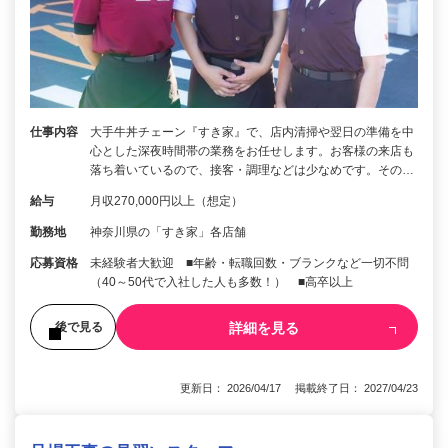
仕事内容
大手牛丼チェーン『すき家』で、店内清掃や翌日の準備を中
心とした深夜時間帯の業務をお任せします。お客様の来店も
落ち着いているので、接客・調理などは少なめです。その…
給与
月収270,000円以上（想定）
勤務地
神奈川県の「すき家」各店舗
応募資格
未経験者大歓迎 ■年齢・転職回数・ブランクなど一切不問
（40～50代で入社した人も多数！） ■高卒以上
詳細を見る
後で見る
更新日： 2026/04/17 掲載終了日： 2027/04/23