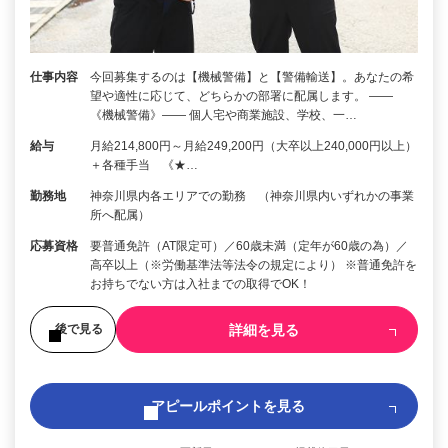
仕事内容
今回募集するのは【機械警備】と【警備輸送】。あなたの希
望や適性に応じて、どちらかの部署に配属します。 ――
《機械警備》―― 個人宅や商業施設、学校、一…
給与
月給214,800円～月給249,200円（大卒以上240,000円以上）
＋各種手当 《★…
勤務地
神奈川県内各エリアでの勤務 （神奈川県内いずれかの事業
所へ配属）
応募資格
要普通免許（AT限定可）／60歳未満（定年が60歳の為）／
高卒以上（※労働基準法等法令の規定により） ※普通免許を
お持ちでない方は入社までの取得でOK！
詳細を見る
後で見る
アピールポイントを見る