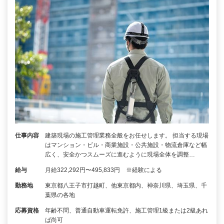
仕事内容
建築現場の施工管理業務全般をお任せします。 担当する現場
はマンション・ビル・商業施設・公共施設・物流倉庫など幅
広く、安全かつスムーズに進むように現場全体を調整…
給与
月給322,292円〜495,833円 ※経験による
勤務地
東京都八王子市打越町、他東京都内、神奈川県、埼玉県、千
葉県の各地
応募資格
年齢不問、普通自動車運転免許、施工管理1級または2級あれ
ば尚可