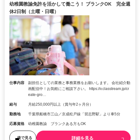
幼稚園教諭免許を活かして働こう！ ブランクOK 完全週
休2日制（土曜・日曜）
仕事内容
副担任としての業務と事務業務をお願いします。 会社紹介動
画配信中！お気軽にご相談下さい。 https://v.classtream.jp/cr
eate-gro…
給与
月給250,000円以上（賞与年2ヶ月分）
勤務地
千葉県船橋市三山／京成松戸線「習志野駅」より車5分
応募資格
幼稚園教諭 ブランクある方もOK
詳細を見る
後で見る