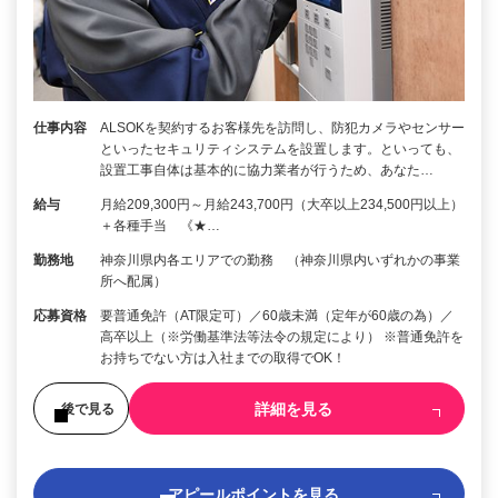
仕事内容
ALSOKを契約するお客様先を訪問し、防犯カメラやセンサー
といったセキュリティシステムを設置します。といっても、
設置工事自体は基本的に協力業者が行うため、あなた…
給与
月給209,300円～月給243,700円（大卒以上234,500円以上）
＋各種手当 《★…
勤務地
神奈川県内各エリアでの勤務 （神奈川県内いずれかの事業
所へ配属）
応募資格
要普通免許（AT限定可）／60歳未満（定年が60歳の為）／
高卒以上（※労働基準法等法令の規定により） ※普通免許を
お持ちでない方は入社までの取得でOK！
詳細を見る
後で見る
アピールポイントを見る