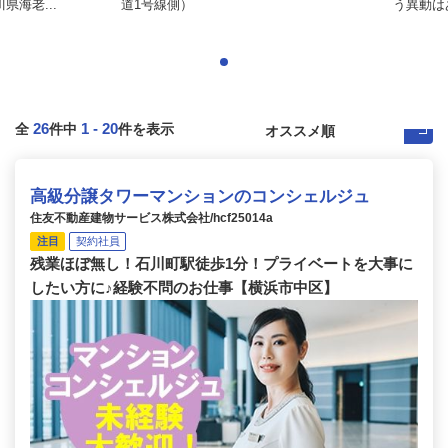
県海老...
道1号線側）
う異動は
26
1
-
20
全
件中
件を表示
高級分譲タワーマンションのコンシェルジュ
住友不動産建物サービス株式会社/hcf25014a
注目
契約社員
残業ほぼ無し！石川町駅徒歩1分！プライベートを大事に
したい方に♪経験不問のお仕事【横浜市中区】