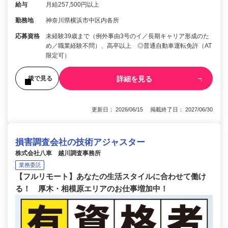
給与
月給257,500円以上
勤務地
神奈川県横浜市中区内各所
応募資格
未経験39歳まで（例外事由3号のイ／長期キャリア形成のた
め／職業経験不問）、高卒以上 ◎普通自動車運転免許（AT
限定可）
詳細を見る
後で見る
更新日： 2026/06/15 掲載終了日： 2027/06/30
損害調査会社の技術アジャスター
株式会社八車 越川調査事務所
業務委託
【フルリモート】あなたの生活スタイルに合わせて働け
る！ 厚木・相模原エリアのお仕事増加中！