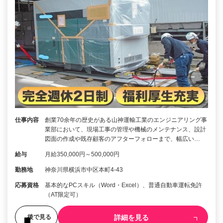
仕事内容
創業70余年の歴史がある山神運輸工業のエンジニアリング事
業部において、現場工事の管理や機械のメンテナンス、設計
図面の作成や既存顧客のアフターフォローまで、幅広い…
給与
月給350,000円～500,000円
勤務地
神奈川県横浜市中区本町4-43
応募資格
基本的なPCスキル（Word・Excel）、普通自動車運転免許
（AT限定可）
詳細を見る
後で見る