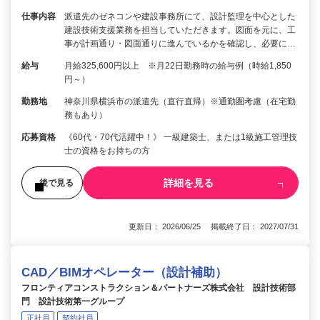
仕事内容
派遣先のゼネコンや建設事務所にて、設計監理を中心とした
建設技術支援業務を担当していただきます。図面を元に、工
事が計画通り・図面通りに進んでいるかを確認し、必要に…
給与
月給325,600円以上 ※月22日勤務時の給与例（時給1,850
円～）
勤務地
神奈川県横浜市の派遣先（直行直帰）※通勤圏考慮（在宅勤
務もあり）
応募資格
《60代・70代活躍中！》 一級建築士、または1級施工管理技
士の資格をお持ちの方
詳細を見る
後で見る
更新日： 2026/06/25 掲載終了日： 2027/07/31
CAD／BIMオペレーター（設計補助）
フロンティアコンストラクション＆パートナーズ株式会社 設計技術部
門 設計技術第一グループ
正社員
契約社員