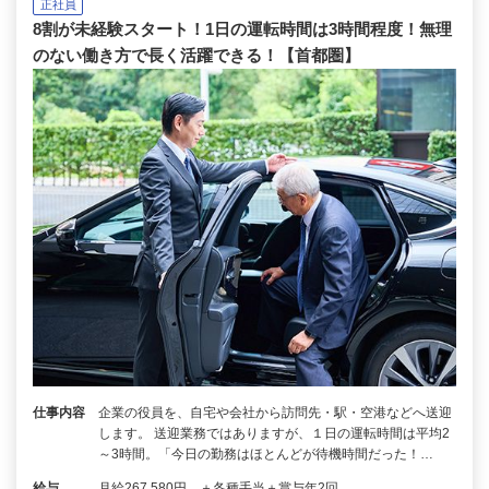
正社員
8割が未経験スタート！1日の運転時間は3時間程度！無理
のない働き方で長く活躍できる！【首都圏】
仕事内容
企業の役員を、自宅や会社から訪問先・駅・空港などへ送迎
します。 送迎業務ではありますが、１日の運転時間は平均2
～3時間。「今日の勤務はほとんどが待機時間だった！…
給与
月給267,580円 ＋各種手当＋賞与年2回