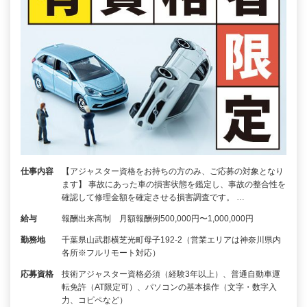
仕事内容
【アジャスター資格をお持ちの方のみ、ご応募の対象となり
ます】 事故にあった車の損害状態を鑑定し、事故の整合性を
確認して修理金額を確定させる損害調査です。 …
給与
報酬出来高制 月額報酬例500,000円〜1,000,000円
勤務地
千葉県山武郡横芝光町母子192-2（営業エリアは神奈川県内
各所※フルリモート対応）
応募資格
技術アジャスター資格必須（経験3年以上）、普通自動車運
転免許（AT限定可）、パソコンの基本操作（文字・数字入
力、コピペなど）