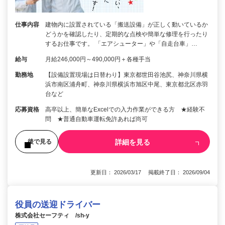
仕事内容
建物内に設置されている「搬送設備」が正しく動いているか
どうかを確認したり、定期的な点検や簡単な修理を行ったり
するお仕事です。 「エアシューター」や「自走台車」…
給与
月給246,000円～490,000円＋各種手当
勤務地
【設備設置現場は日替わり】東京都世田谷池尻、神奈川県横
浜市南区浦舟町、神奈川県横浜市旭区中尾、東京都北区赤羽
台など
応募資格
高卒以上、簡単なExcelでの入力作業ができる方 ★経験不
問 ★普通自動車運転免許あれば尚可
詳細を見る
後で見る
更新日： 2026/03/17 掲載終了日： 2026/09/04
役員の送迎ドライバー
株式会社セーフティ /sh-y