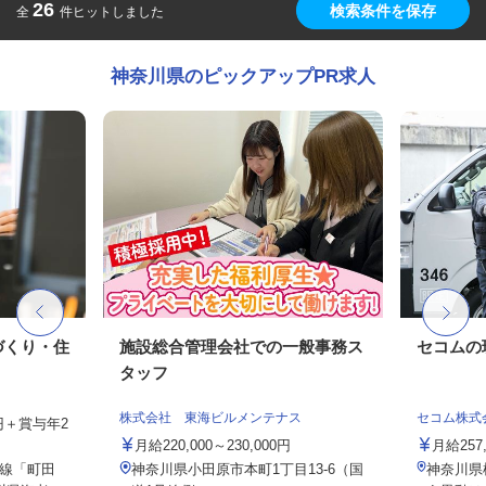
26
検索条件を保存
全
件ヒットしました
神奈川県のピックアップPR求人
づくり・住
施設総合管理会社での一般事務ス
セコムの
タッフ
株式会社 東海ビルメンテナス
セコム株式
0円＋賞与年2
月給220,000～230,000円
月給257
線「町田
神奈川県小田原市本町1丁目13-6（国
神奈川県