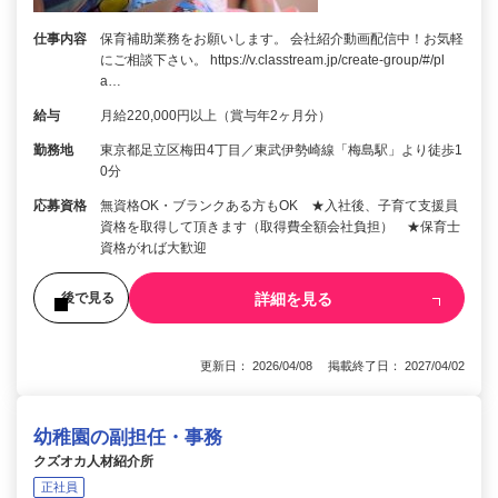
仕事内容
保育補助業務をお願いします。 会社紹介動画配信中！お気軽
にご相談下さい。 https://v.classtream.jp/create-group/#/pl
a…
給与
月給220,000円以上（賞与年2ヶ月分）
勤務地
東京都足立区梅田4丁目／東武伊勢崎線「梅島駅」より徒歩1
0分
応募資格
無資格OK・ブランクある方もOK ★入社後、子育て支援員
資格を取得して頂きます（取得費全額会社負担） ★保育士
資格がれば大歓迎
詳細を見る
後で見る
更新日： 2026/04/08 掲載終了日： 2027/04/02
幼稚園の副担任・事務
クズオカ人材紹介所
正社員