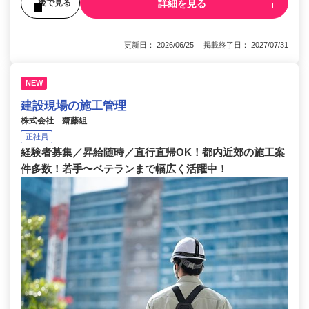
詳細を見る
後で見る
更新日： 2026/06/25 掲載終了日： 2027/07/31
NEW
建設現場の施工管理
株式会社 齋藤組
正社員
経験者募集／昇給随時／直行直帰OK！都内近郊の施工案
件多数！若手〜ベテランまで幅広く活躍中！