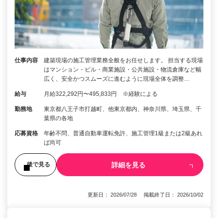
仕事内容
建築現場の施工管理業務全般をお任せします。 担当する現場
はマンション・ビル・商業施設・公共施設・物流倉庫など幅
広く、安全かつスムーズに進むように現場全体を調整…
給与
月給322,292円〜495,833円 ※経験による
勤務地
東京都八王子市打越町、他東京都内、神奈川県、埼玉県、千
葉県の各地
応募資格
年齢不問、普通自動車運転免許、施工管理1級または2級あれ
ば尚可
詳細を見る
後で見る
更新日： 2026/07/28 掲載終了日： 2026/10/02