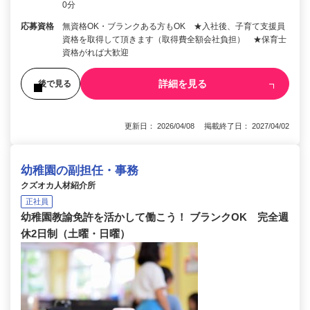
0分
応募資格
無資格OK・ブランクある方もOK ★入社後、子育て支援員
資格を取得して頂きます（取得費全額会社負担） ★保育士
資格がれば大歓迎
詳細を見る
後で見る
更新日： 2026/04/08 掲載終了日： 2027/04/02
幼稚園の副担任・事務
クズオカ人材紹介所
正社員
幼稚園教諭免許を活かして働こう！ ブランクOK 完全週
休2日制（土曜・日曜）