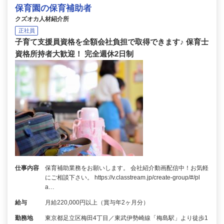
保育園の保育補助者
クズオカ人材紹介所
正社員
子育て支援員資格を全額会社負担で取得できます♪ 保育士
資格所持者大歓迎！ 完全週休2日制
仕事内容
保育補助業務をお願いします。 会社紹介動画配信中！お気軽
にご相談下さい。 https://v.classtream.jp/create-group/#/pl
a…
給与
月給220,000円以上（賞与年2ヶ月分）
勤務地
東京都足立区梅田4丁目／東武伊勢崎線「梅島駅」より徒歩1