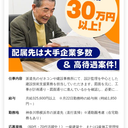
仕事内容
派遣先のゼネコンや建設事務所にて、設計監理を中心とした
建設技術支援業務を担当していただきます。図面を元に、工
事が計画通り・図面通りに進んでいるかを確認し、必要に…
給与
月給325,600円以上 ※月22日勤務時の給与例（時給1,850
円～）
勤務地
神奈川県横浜市の派遣先（直行直帰）※通勤圏考慮（在宅勤
務もあり）
応募資格
《60代・70代活躍中！》 一級建築士、または1級施工管理技