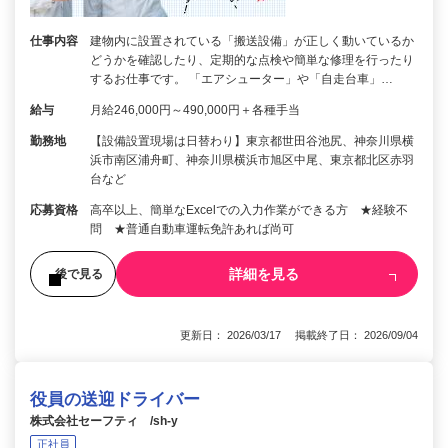
仕事内容
建物内に設置されている「搬送設備」が正しく動いているか
どうかを確認したり、定期的な点検や簡単な修理を行ったり
するお仕事です。 「エアシューター」や「自走台車」…
給与
月給246,000円～490,000円＋各種手当
勤務地
【設備設置現場は日替わり】東京都世田谷池尻、神奈川県横
浜市南区浦舟町、神奈川県横浜市旭区中尾、東京都北区赤羽
台など
応募資格
高卒以上、簡単なExcelでの入力作業ができる方 ★経験不
問 ★普通自動車運転免許あれば尚可
詳細を見る
後で見る
更新日： 2026/03/17 掲載終了日： 2026/09/04
役員の送迎ドライバー
株式会社セーフティ /sh-y
正社員