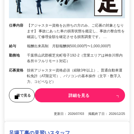
仕事内容
【アジャスター資格をお持ちの方のみ、ご応募の対象となり
ます】 事故にあった車の損害状態を鑑定し、事故の整合性を
確認して修理金額を確定させる損害調査です。 …
給与
報酬出来高制 月額報酬例500,000円〜1,000,000円
勤務地
千葉県山武郡横芝光町母子192-2（営業エリアは神奈川県内
各所※フルリモート対応）
応募資格
技術アジャスター資格必須（経験3年以上）、普通自動車運
転免許（AT限定可）、パソコンの基本操作（文字・数字入
力、コピペなど）
詳細を見る
後で見る
更新日： 2026/07/03 掲載終了日： 2026/12/25
足場工事の見習いスタッフ