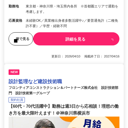
勤務地
東京都・神奈川県・埼玉県内各所 ※首都圏エリアで通勤を
考慮します。
応募資格
未経験OK／異業種出身者多数活躍中♪／要普通免許（二種免
許不要）／学歴・経験不問
詳細を見る
後で見る
更新日： 2026/04/10 掲載終了日： 2027/04/16
NEW
設計監理など建設技術職
フロンティアコンストラクション＆パートナーズ株式会社 設計技術部
門 設計技術第一グループ
契約社員
【60代・70代活躍中】勤務は週3日から応相談！理想の働
き方を最大限叶えます！＠神奈川県横浜市