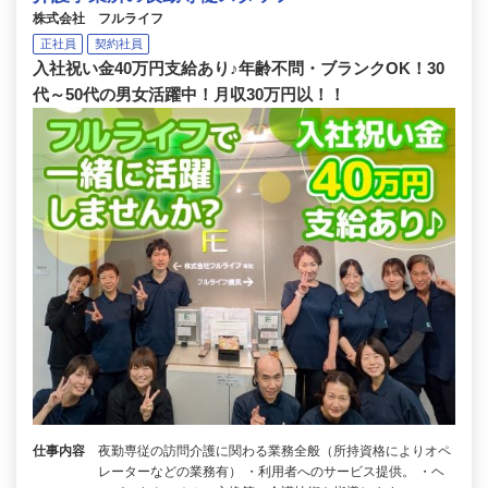
株式会社 フルライフ
正社員
契約社員
入社祝い金40万円支給あり♪年齢不問・ブランクOK！30
代～50代の男女活躍中！月収30万円以！！
仕事内容
夜勤専従の訪問介護に関わる業務全般（所持資格によりオペ
レーターなどの業務有） ・利用者へのサービス提供。 ・ヘ