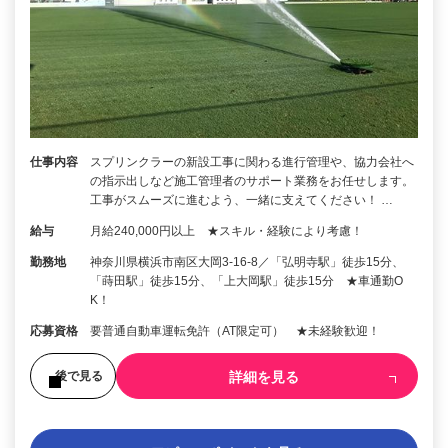
仕事内容
スプリンクラーの新設工事に関わる進行管理や、協力会社へ
の指示出しなど施工管理者のサポート業務をお任せします。
工事がスムーズに進むよう、一緒に支えてください！ …
給与
月給240,000円以上 ★スキル・経験により考慮！
勤務地
神奈川県横浜市南区大岡3-16-8／「弘明寺駅」徒歩15分、
「蒔田駅」徒歩15分、「上大岡駅」徒歩15分 ★車通勤O
K！
応募資格
要普通自動車運転免許（AT限定可） ★未経験歓迎！
詳細を見る
後で見る