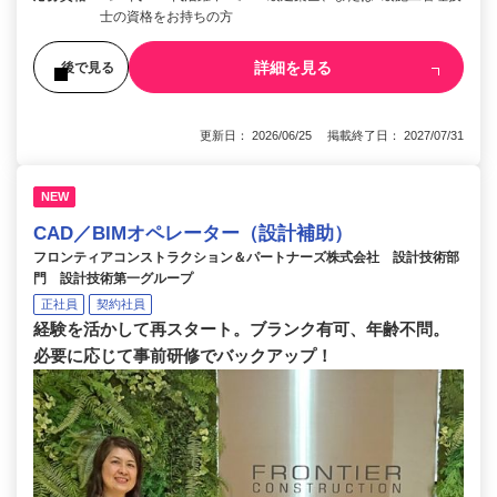
士の資格をお持ちの方
詳細を見る
後で見る
更新日： 2026/06/25 掲載終了日： 2027/07/31
NEW
CAD／BIMオペレーター（設計補助）
フロンティアコンストラクション＆パートナーズ株式会社 設計技術部
門 設計技術第一グループ
正社員
契約社員
経験を活かして再スタート。ブランク有可、年齢不問。
必要に応じて事前研修でバックアップ！