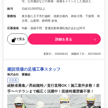
宅、公共施設などの新築・改修をメインとした仮設工…
給与
日給10,000円以上
勤務地
東京都八王子市打越町、他東京都内、神奈川県、千葉県、埼
玉県、山梨県、静岡県 各地
応募資格
年齢・資格不問、普通自動車運転免許あれば尚可
詳細を見る
後で見る
更新日： 2026/06/15 掲載終了日： 2027/06/25
建設現場の足場工事スタッフ
株式会社 齋藤組
正社員
経験者募集／昇給随時／直行直帰OK！施工案件多数！若
手〜ベテランまで幅広く活躍中！面接時履歴書不要！