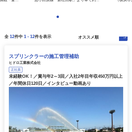
12
1
-
12
全
件中
件を表示
スプリンクラーの施工管理補助
ヒドロ工業株式会社
正社員
未経験OK！／賞与年2～3回／入社2年目年収450万円以上
／年間休日120日／インタビュー動画あり