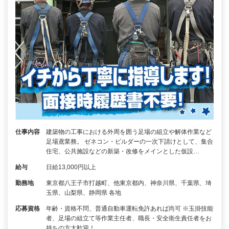
仕事内容
建築物の工事における外周を囲う足場の組立や解体作業など
足場鳶業務。 ゼネコン・ビルダーの一次下請けとして、集合
住宅、公共施設などの新築・改修をメインとした仮設…
給与
日給13,000円以上
勤務地
東京都八王子市打越町、他東京都内、神奈川県、千葉県、埼
玉県、山梨県、静岡県 各地
応募資格
年齢・資格不問、普通自動車運転免許あれば尚可 ※玉掛技能
者、足場の組立て等作業主任者、職長・安全衛生責任者をお
持ちの方大歓迎！