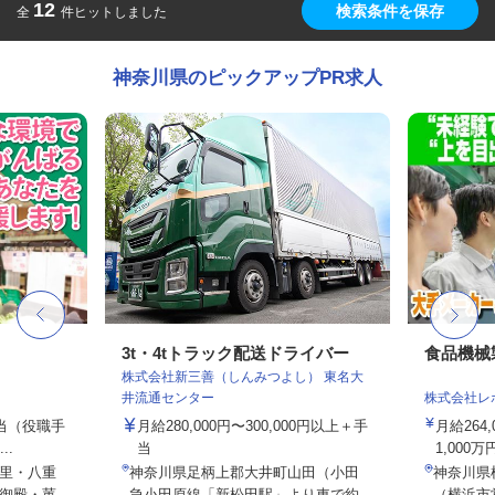
12
検索条件を保存
全
件ヒットしました
神奈川県のピックアップPR求人
フ
3t・4tトラック配送ドライバー
食品機械
株式会社新三善（しんみつよし） 東名大
井流通センター
株式会社レ
手当（役職手
月給280,000円〜300,000円以上＋手
月給264
..
当
1,000万
里・八重
神奈川県足柄上郡大井町山田（小田
神奈川県横
殿・菫...
急小田原線「新松田駅」より車で約...
（横浜市営