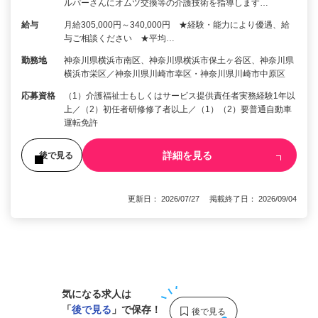
ルパーさんにオムツ交換等の介護技術を指導します…
給与
月給305,000円～340,000円 ★経験・能力により優遇、給
与ご相談ください ★平均…
勤務地
神奈川県横浜市南区、神奈川県横浜市保土ヶ谷区、神奈川県
横浜市栄区／神奈川県川崎市幸区・神奈川県川崎市中原区
応募資格
（1）介護福祉士もしくはサービス提供責任者実務経験1年以
上／（2）初任者研修修了者以上／（1）（2）要普通自動車
運転免許
詳細を見る
後で見る
更新日： 2026/07/27 掲載終了日： 2026/09/04
1
気になる求人は
「
後で見る
」で保存！