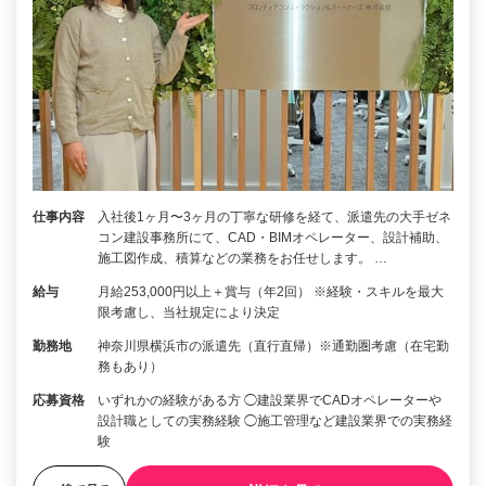
仕事内容
入社後1ヶ月〜3ヶ月の丁寧な研修を経て、派遣先の大手ゼネ
コン建設事務所にて、CAD・BIMオペレーター、設計補助、
施工図作成、積算などの業務をお任せします。 …
給与
月給253,000円以上＋賞与（年2回） ※経験・スキルを最大
限考慮し、当社規定により決定
勤務地
神奈川県横浜市の派遣先（直行直帰）※通勤圏考慮（在宅勤
務もあり）
応募資格
いずれかの経験がある方 ◯建設業界でCADオペレーターや
設計職としての実務経験 ◯施工管理など建設業界での実務経
験