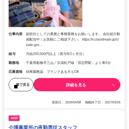
仕事内容
副担任としての業務と事務業務をお願いします。 会社紹介動
画配信中！お気軽にご相談下さい。 https://v.classtream.jp/cr
eate-gro…
給与
月給250,000円以上（賞与年2ヶ月分）
勤務地
千葉県船橋市三山／京成松戸線「習志野駅」より車5分
応募資格
幼稚園教諭 ブランクある方もOK
詳細を見る
後で見る
更新日： 2026/04/08 掲載終了日： 2027/03/26
NEW
介護事業所の夜勤専従スタッフ