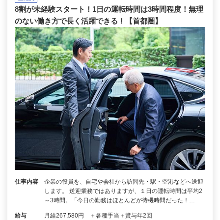
8割が未経験スタート！1日の運転時間は3時間程度！無理
のない働き方で長く活躍できる！【首都圏】
仕事内容
企業の役員を、自宅や会社から訪問先・駅・空港などへ送迎
します。 送迎業務ではありますが、１日の運転時間は平均2
～3時間。「今日の勤務はほとんどが待機時間だった！…
給与
月給267,580円 ＋各種手当＋賞与年2回