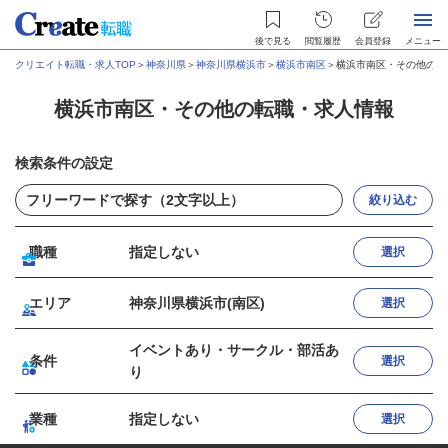
後で見る
閲覧履歴
会員登録
メニュー
クリエイト転職・求人TOP
＞
神奈川県
＞
神奈川県横浜市
＞
横浜市南区
＞
横浜市南区・その他の転
横浜市南区・その他の転職・求人情報
検索条件の設定
絞り込む
職種
指定しない
選択
エリア
神奈川県横浜市(南区)
選択
イベントあり・サークル・部活あ
条件
選択
り
業種
指定しない
選択