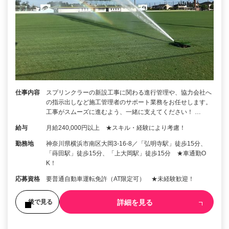
仕事内容
スプリンクラーの新設工事に関わる進行管理や、協力会社へ
の指示出しなど施工管理者のサポート業務をお任せします。
工事がスムーズに進むよう、一緒に支えてください！ …
給与
月給240,000円以上 ★スキル・経験により考慮！
勤務地
神奈川県横浜市南区大岡3-16-8／「弘明寺駅」徒歩15分、
「蒔田駅」徒歩15分、「上大岡駅」徒歩15分 ★車通勤O
K！
応募資格
要普通自動車運転免許（AT限定可） ★未経験歓迎！
詳細を見る
後で見る