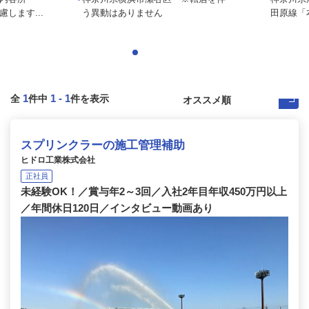
します...
う異動はありません
田原線「本
1
1
-
1
全
件中
件を表示
スプリンクラーの施工管理補助
ヒドロ工業株式会社
正社員
未経験OK！／賞与年2～3回／入社2年目年収450万円以上
／年間休日120日／インタビュー動画あり