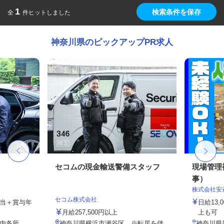
1
検索条件を保存
全
件ヒットしました
神奈川県のピックアップPR求人
セコムの現金輸送警備スタッフ
現場管理
事）
株式会社安
セコム株式会社
手当＋賞与年
日給13
月給257,500円以上
上も可
県内各所
神奈川県横浜市瀬谷区 ※転居を伴
神奈川県