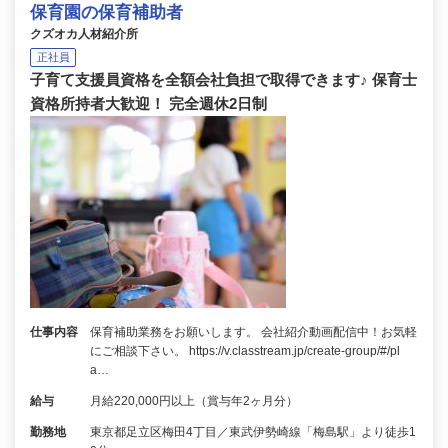
保育園の保育補助者
クズオカ人材紹介所
正社員
子育て支援員資格を全額会社負担で取得できます♪ 保育士
資格所持者大歓迎！ 完全週休2日制
仕事内容
保育補助業務をお願いします。 会社紹介動画配信中！お気軽
にご相談下さい。 https://v.classtream.jp/create-group/#/pl
a…
給与
月給220,000円以上（賞与年2ヶ月分）
勤務地
東京都足立区梅田4丁目／東武伊勢崎線「梅島駅」より徒歩1