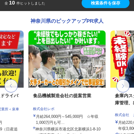
10
検索条件を保存
全
件ヒットしました
神奈川県のピックアップPR求人
送ドライバ
食品機械製造会社の提案営業
倉庫内ス
庫管理、出
株式会社レボ
営業所＜泉車
株式会社 
月給264,000円～545,000円 ☆年収
円
1,000万円も可...
月給220
年収3,800
9（日産追
神奈川県横浜市港北区北新横浜1-8-10