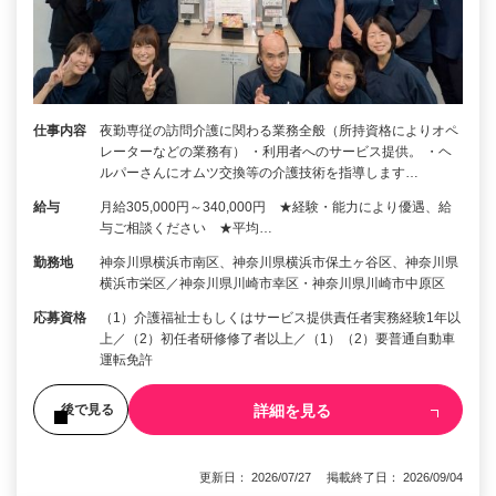
仕事内容
夜勤専従の訪問介護に関わる業務全般（所持資格によりオペ
レーターなどの業務有） ・利用者へのサービス提供。 ・ヘ
ルパーさんにオムツ交換等の介護技術を指導します…
給与
月給305,000円～340,000円 ★経験・能力により優遇、給
与ご相談ください ★平均…
勤務地
神奈川県横浜市南区、神奈川県横浜市保土ヶ谷区、神奈川県
横浜市栄区／神奈川県川崎市幸区・神奈川県川崎市中原区
応募資格
（1）介護福祉士もしくはサービス提供責任者実務経験1年以
上／（2）初任者研修修了者以上／（1）（2）要普通自動車
運転免許
詳細を見る
後で見る
更新日： 2026/07/27 掲載終了日： 2026/09/04