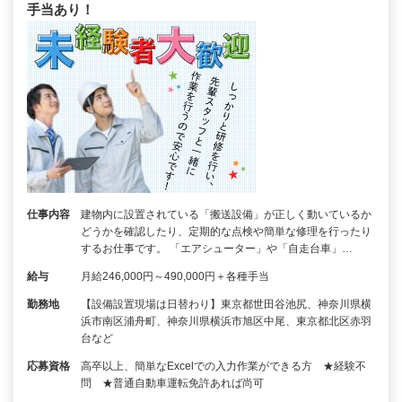
手当あり！
仕事内容
建物内に設置されている「搬送設備」が正しく動いているか
どうかを確認したり、定期的な点検や簡単な修理を行ったり
するお仕事です。 「エアシューター」や「自走台車」…
給与
月給246,000円～490,000円＋各種手当
勤務地
【設備設置現場は日替わり】東京都世田谷池尻、神奈川県横
浜市南区浦舟町、神奈川県横浜市旭区中尾、東京都北区赤羽
台など
応募資格
高卒以上、簡単なExcelでの入力作業ができる方 ★経験不
問 ★普通自動車運転免許あれば尚可