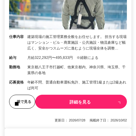
仕事内容
建築現場の施工管理業務全般をお任せします。 担当する現場
はマンション・ビル・商業施設・公共施設・物流倉庫など幅
広く、安全かつスムーズに進むように現場全体を調整…
給与
月給322,292円〜495,833円 ※経験による
勤務地
東京都八王子市打越町、他東京都内、神奈川県、埼玉県、千
葉県の各地
応募資格
年齢不問、普通自動車運転免許、施工管理1級または2級あれ
ば尚可
詳細を見る
後で見る
更新日： 2026/07/28 掲載終了日： 2026/10/02