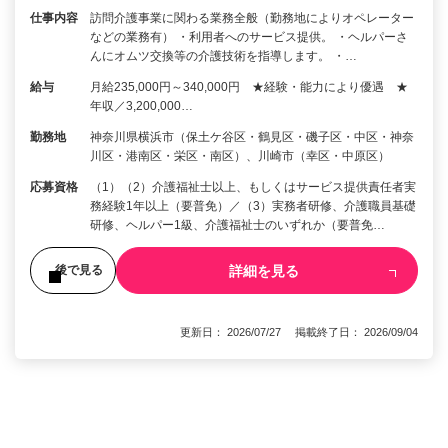
仕事内容
訪問介護事業に関わる業務全般（勤務地によりオペレーター
などの業務有） ・利用者へのサービス提供。 ・ヘルパーさ
んにオムツ交換等の介護技術を指導します。 ・…
給与
月給235,000円～340,000円 ★経験・能力により優遇 ★
年収／3,200,000…
勤務地
神奈川県横浜市（保土ケ谷区・鶴見区・磯子区・中区・神奈
川区・港南区・栄区・南区）、川崎市（幸区・中原区）
応募資格
（1）（2）介護福祉士以上、もしくはサービス提供責任者実
務経験1年以上（要普免）／（3）実務者研修、介護職員基礎
研修、ヘルパー1級、介護福祉士のいずれか（要普免…
詳細を見る
後で見る
更新日： 2026/07/27 掲載終了日： 2026/09/04
1