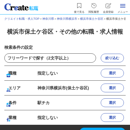
後で見る
閲覧履歴
会員登録
メニュー
クリエイト転職・求人TOP
＞
神奈川県
＞
神奈川県横浜市
＞
横浜市保土ケ谷区
＞
横浜市保土ケ谷区
横浜市保土ケ谷区・その他の転職・求人情報
検索条件の設定
絞り込む
職種
指定しない
選択
エリア
神奈川県横浜市(保土ケ谷区)
選択
条件
駅チカ
選択
業種
指定しない
選択