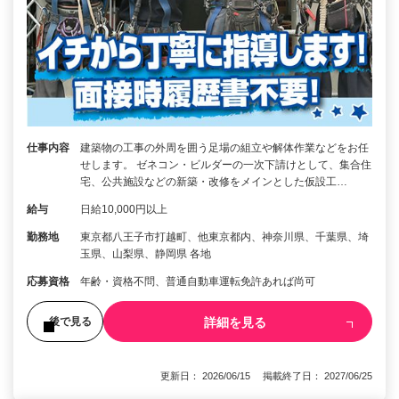
仕事内容
建築物の工事の外周を囲う足場の組立や解体作業などをお任
せします。 ゼネコン・ビルダーの一次下請けとして、集合住
宅、公共施設などの新築・改修をメインとした仮設工…
給与
日給10,000円以上
勤務地
東京都八王子市打越町、他東京都内、神奈川県、千葉県、埼
玉県、山梨県、静岡県 各地
応募資格
年齢・資格不問、普通自動車運転免許あれば尚可
詳細を見る
後で見る
更新日： 2026/06/15 掲載終了日： 2027/06/25