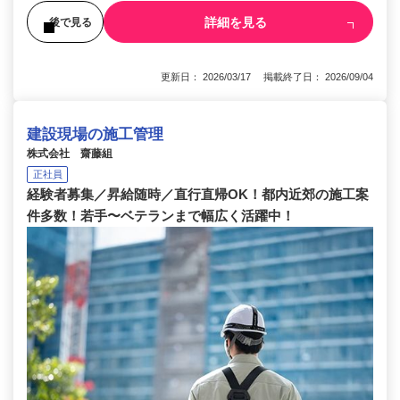
詳細を見る
後で見る
更新日： 2026/03/17 掲載終了日： 2026/09/04
建設現場の施工管理
株式会社 齋藤組
正社員
経験者募集／昇給随時／直行直帰OK！都内近郊の施工案
件多数！若手〜ベテランまで幅広く活躍中！