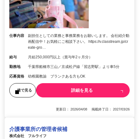
仕事内容
副担任としての業務と事務業務をお願いします。 会社紹介動
画配信中！お気軽にご相談下さい。 https://v.classtream.jp/cr
eate-gro…
給与
月給250,000円以上（賞与年2ヶ月分）
勤務地
千葉県船橋市三山／京成松戸線「習志野駅」より車5分
応募資格
幼稚園教諭 ブランクある方もOK
詳細を見る
後で見る
更新日： 2026/04/08 掲載終了日： 2027/03/26
介護事業所の管理者候補
株式会社 フルライフ