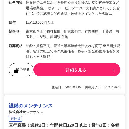
仕事内容
建築物の工事における外周を囲う足場の組立や解体作業など
足場鳶業務。 ゼネコン・ビルダーの一次下請けとして、集合
住宅、公共施設などの新築・改修をメインとした仮設…
給与
日給13,000円以上
勤務地
東京都八王子市打越町、他東京都内、神奈川県、千葉県、埼
玉県、山梨県、静岡県 各地
応募資格
年齢・資格不問、普通自動車運転免許あれば尚可 ※玉掛技能
者、足場の組立て等作業主任者、職長・安全衛生責任者をお
持ちの方大歓迎！
詳細を見る
後で見る
更新日： 2026/06/15 掲載終了日： 2027/06/25
設備のメンテナンス
株式会社サンテックス
正社員
直行直帰！週休2日！年間休日120日以上！賞与3回！各種