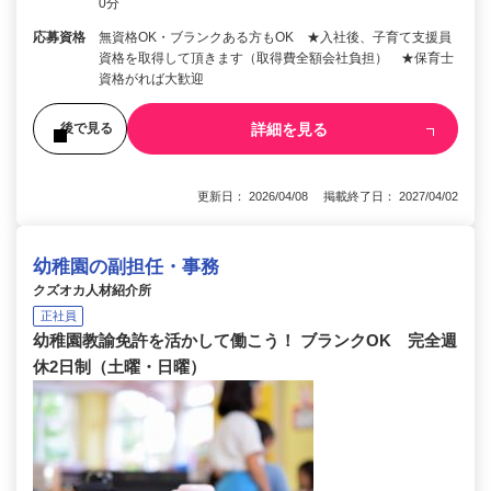
0分
応募資格
無資格OK・ブランクある方もOK ★入社後、子育て支援員
資格を取得して頂きます（取得費全額会社負担） ★保育士
資格がれば大歓迎
詳細を見る
後で見る
更新日： 2026/04/08 掲載終了日： 2027/04/02
幼稚園の副担任・事務
クズオカ人材紹介所
正社員
幼稚園教諭免許を活かして働こう！ ブランクOK 完全週
休2日制（土曜・日曜）