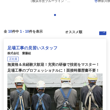
（横浜市営ブルーライン「...
神奈川県
10
1
-
10
全
件中
件を表示
足場工事の見習いスタッフ
株式会社 齋藤組
正社員
無資格＆未経験大歓迎！充実の研修で技術をマスター！
足場工事のプロフェッショナルに！面接時履歴書不要！