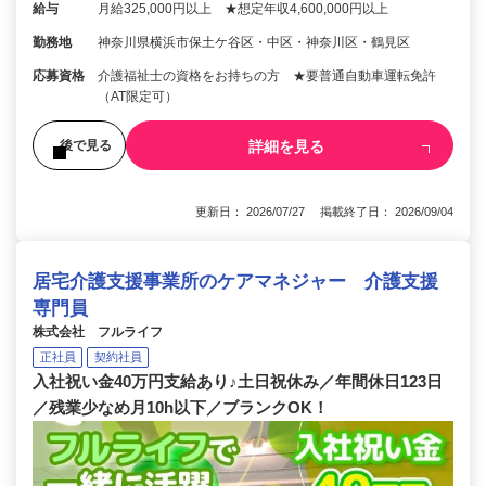
給与
月給325,000円以上 ★想定年収4,600,000円以上
勤務地
神奈川県横浜市保土ケ谷区・中区・神奈川区・鶴見区
応募資格
介護福祉士の資格をお持ちの方 ★要普通自動車運転免許
（AT限定可）
詳細を見る
後で見る
更新日： 2026/07/27 掲載終了日： 2026/09/04
居宅介護支援事業所のケアマネジャー 介護支援
専門員
株式会社 フルライフ
正社員
契約社員
入社祝い金40万円支給あり♪土日祝休み／年間休日123日
／残業少なめ月10h以下／ブランクOK！