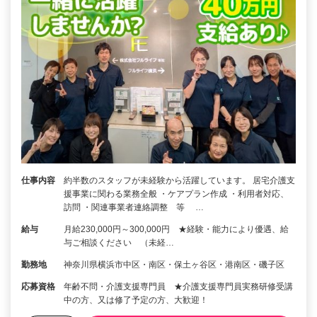
仕事内容
約半数のスタッフが未経験から活躍しています。 居宅介護支
援事業に関わる業務全般 ・ケアプラン作成 ・利用者対応、
訪問 ・関連事業者連絡調整 等 …
給与
月給230,000円～300,000円 ★経験・能力により優遇、給
与ご相談ください （未経…
勤務地
神奈川県横浜市中区・南区・保土ヶ谷区・港南区・磯子区
応募資格
年齢不問・介護支援専門員 ★介護支援専門員実務研修受講
中の方、又は修了予定の方、大歓迎！