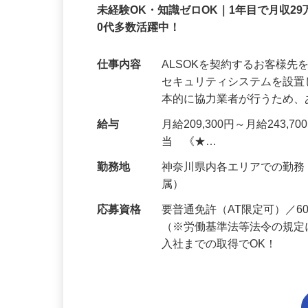
正社員
未経験OK・知識ゼロOK｜1年目で月収29
0代多数活躍中！
仕事内容
ALSOKを契約するお客様
セキュリティシステムを設
本的に協力業者が行うため
給与
月給209,300円～月給243,
当 《★…
勤務地
神奈川県内各エリアでの勤
属）
応募資格
要普通免許（AT限定可）／
（※労働基準法等法令の規定
入社までの取得でOK！