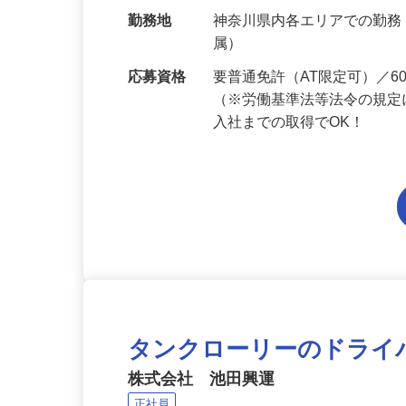
給与
月給214,800円～月給249,
当 《★…
勤務地
神奈川県内各エリアでの勤
属）
応募資格
要普通免許（AT限定可）／
（※労働基準法等法令の規定
入社までの取得でOK！
タンクローリーのドライ