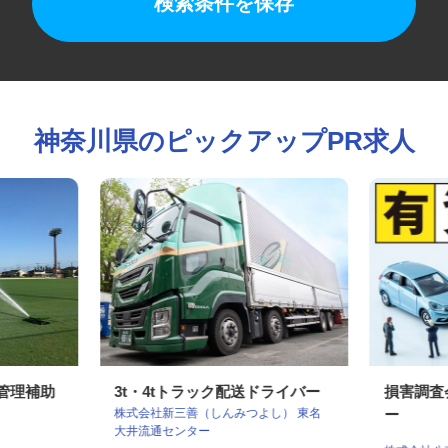
検索条件を保存
神奈川県のピックアップPR求人
工管理補助
3t・4tトラック配送ドライバー
損害調
株式会社新三善（しんみつよし） 東名
ー