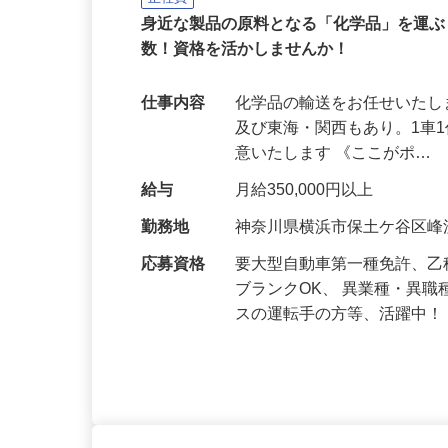
株式会社 池田興運
正社員
身近な製品の原料となる「化学品」を運
数！資格を活かしませんか！
仕事内容
化学品の輸送をお任せいたし
及び東海・関西もあり。1車
意いたします 《ここがポ…
給与
月給350,000円以上
勤務地
神奈川県横浜市保土ケ谷区峰沢
応募資格
要大型自動車第一種免許、乙
ブランクOK、 異業種・異
スの運転手の方等、活躍中