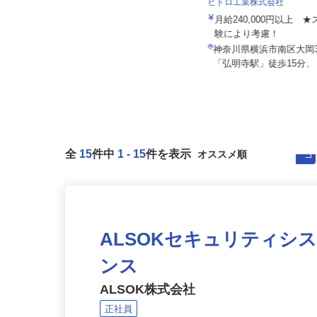
株式会社八車 越川調査事務所
ヒドロ工業株式会社
報酬出来高制 月額報酬例500,000
月給240,000円以上
円〜1,000,000円
験により考慮！
千葉県山武郡横芝光町母子192-2
神奈川県横浜市南区大岡3-
（営業エリアは東京都内各所、神...
「弘明寺駅」徒歩15分、「
全
15
件中
1
-
15
件を表示
ALSOKセキュリティシ
ンス
ALSOK株式会社