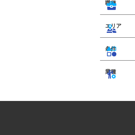
職種
エリア
条件
業種