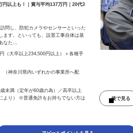
万円以上も！｜賞与平均137万円｜20代3
先を訪問し、防犯カメラやセンサーといった
置します。といっても、設置工事自体は基
、あなた…
700円（大卒以上234,500円以上）＋各種手
務 （神奈川県内いずれかの事業所へ配
60歳未満（定年が60歳の為）／高卒以上
により） ※普通免許をお持ちでない方は
後で見