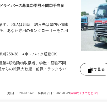
ぶドライバーの募集◎学歴不問◎手当多
ます。 積込は川崎、納入先は県内や関東
1任、あなた専用のタンクローリーをご用
町258-38 ●車・バイク通勤OK
種第4類危険物取扱者、学歴・経験不問、
職種からの転職大歓迎！前職トラックやバ
後で見
！
更新日： 2026/05/28 掲載終了日： 2026/08/21
掲載終了まであと12日