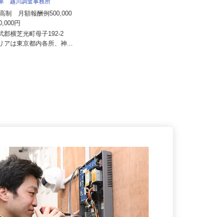
八車 越川調査事務所
ヒドロ工業株式会社
来高制 月額報酬例500,000
月給240,000円以上 ★スキル・経
000,000円
験により考慮！
山武郡横芝光町母子192-2
神奈川県横浜市南区大岡3-16-8／
エリアは東京都内各所、神...
「弘明寺駅」徒歩15分、「蒔...