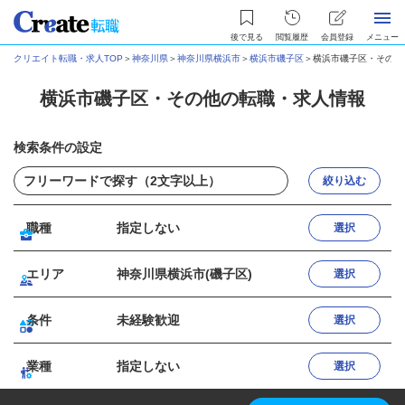
後で見る
閲覧履歴
会員登録
メニュー
クリエイト転職・求人TOP
＞
神奈川県
＞
神奈川県横浜市
＞
横浜市磯子区
＞
横浜市磯子区・その他
横浜市磯子区・その他の転職・求人情報
検索条件の設定
絞り込む
職種
指定しない
選択
エリア
神奈川県横浜市(磯子区)
選択
条件
未経験歓迎
選択
業種
指定しない
選択