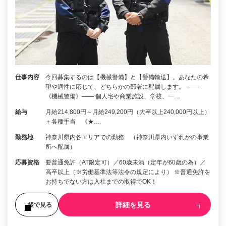
仕事内容
今回募集するのは【機械警備】と【警備輸送】。あなたの希
望や適性に応じて、どちらかの部署に配属します。 ――
《機械警備》―― 個人宅や商業施設、学校、一…
給与
月給214,800円～月給249,200円（大卒以上240,000円以上）
＋各種手当 《★…
勤務地
神奈川県内各エリアでの勤務 （神奈川県内いずれかの事業
所へ配属）
応募資格
要普通免許（AT限定可）／60歳未満（定年が60歳の為）／
高卒以上（※労働基準法等法令の規定により） ※普通免許を
お持ちでない方は入社までの取得でOK！
詳細を見る
後で見る