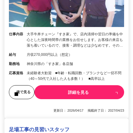
仕事内容
大手牛丼チェーン『すき家』で、店内清掃や翌日の準備を中
心とした深夜時間帯の業務をお任せします。お客様の来店も
落ち着いているので、接客・調理などは少なめです。その…
給与
月収270,000円以上（想定）
勤務地
神奈川県の「すき家」各店舗
応募資格
未経験者大歓迎 ■年齢・転職回数・ブランクなど一切不問
（40～50代で入社した人も多数！） ■高卒以上
詳細を見る
後で見る
更新日： 2026/04/17 掲載終了日： 2027/04/23
足場工事の見習いスタッフ