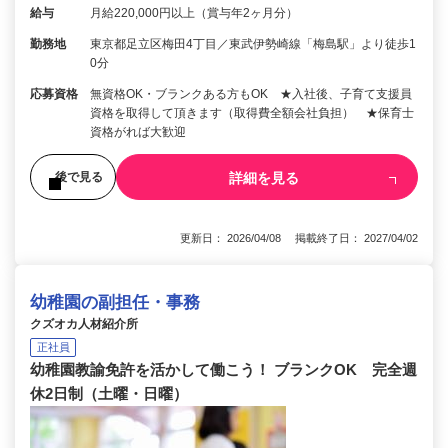
給与
月給220,000円以上（賞与年2ヶ月分）
勤務地
東京都足立区梅田4丁目／東武伊勢崎線「梅島駅」より徒歩1
0分
応募資格
無資格OK・ブランクある方もOK ★入社後、子育て支援員
資格を取得して頂きます（取得費全額会社負担） ★保育士
資格がれば大歓迎
詳細を見る
後で見る
更新日： 2026/04/08 掲載終了日： 2027/04/02
幼稚園の副担任・事務
クズオカ人材紹介所
正社員
幼稚園教諭免許を活かして働こう！ ブランクOK 完全週
休2日制（土曜・日曜）