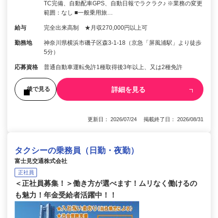
TC完備、自動配車GPS、自動日報でラクラク♪ ※業務の変更
範囲：なし ■一般乗用旅…
給与
完全出来高制 ★月収270,000円以上可
勤務地
神奈川県横浜市磯子区森3-1-18（京急「屏風浦駅」より徒歩
5分）
応募資格
普通自動車運転免許1種取得後3年以上、又は2種免許
詳細を見る
後で見る
更新日： 2026/07/24 掲載終了日： 2026/08/31
タクシーの乗務員（日勤・夜勤）
富士見交通株式会社
正社員
＜正社員募集！＞働き方が選べます！ムリなく働けるの
も魅力！年金受給者活躍中！！