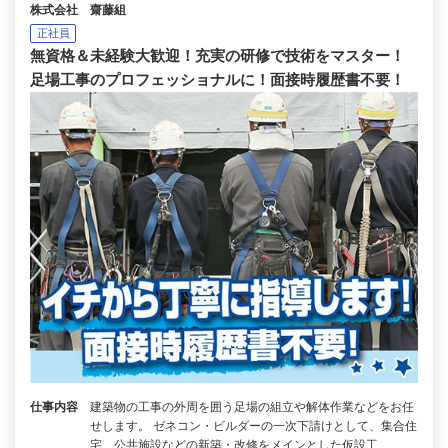
株式会社 齋藤組
正社員
無資格＆未経験大歓迎！充実の研修で技術をマスター！
足場工事のプロフェッショナルに！面接時履歴書不要！
仕事内容
建築物の工事の外周を囲う足場の組立や解体作業などをお任
せします。 ゼネコン・ビルダーの一次下請けとして、集合住
宅、公共施設などの新築・改修をメインとした仮設工…