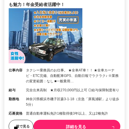
も魅力！年金受給者活躍中！
仕事内容
タクシー乗務員のお仕事。 ★全車AT車！！ ★全車カーナ
ビ・ETC完備、自動配車GPS、自動日報でラクラク♪ ※業務
の変更範囲：なし ■一般乗用…
給与
完全出来高制 ★月収270,000円以上可 ◎給与保障制度有り
勤務地
神奈川県横浜市磯子区森3-1-18（京急「屏風浦駅」より徒歩
5分）
応募資格
普通自動車運転免許1種取得後3年以上、又は2種免許
詳細を見る
後で見る