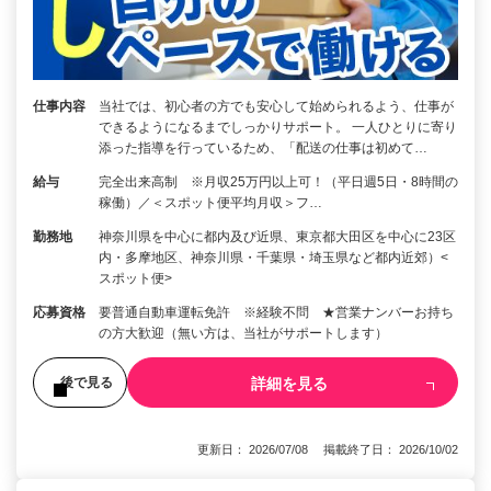
仕事内容
当社では、初心者の方でも安心して始められるよう、仕事が
できるようになるまでしっかりサポート。 一人ひとりに寄り
添った指導を行っているため、「配送の仕事は初めて…
給与
完全出来高制 ※月収25万円以上可！（平日週5日・8時間の
稼働）／＜スポット便平均月収＞フ…
勤務地
神奈川県を中心に都内及び近県、東京都大田区を中心に23区
内・多摩地区、神奈川県・千葉県・埼玉県など都内近郊）<
スポット便>
応募資格
要普通自動車運転免許 ※経験不問 ★営業ナンバーお持ち
の方大歓迎（無い方は、当社がサポートします）
詳細を見る
後で見る
更新日： 2026/07/08 掲載終了日： 2026/10/02