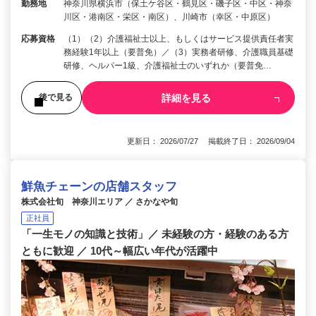
勤務地
神奈川県横浜市（保土ケ谷区・鶴見区・磯子区・中区・神奈
川区・港南区・栄区・南区）、川崎市（幸区・中原区）
応募資格
（1）（2）介護福祉士以上、もしくはサービス提供責任者実
務経験1年以上（要普免）／（3）実務者研修、介護職員基礎
研修、ヘルパー1級、介護福祉士のいずれか（要普免…
詳細を見る
後で見る
更新日： 2026/07/27 掲載終了日： 2026/09/04
鮮魚チェーンの店舗スタッフ
株式会社旬 神奈川エリア ／ さかなや旬
正社員
「一生モノの知識と技術」／ 未経験の方・経験のある方
ともに歓迎 ／ 10代～幅広い年代が活躍中