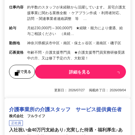
仕事内容
約半数のスタッフが未経験から活躍しています。 居宅介護支
援事業に関わる業務全般 ・ケアプラン作成 ・利用者対応、
訪問 ・関連事業者連絡調整 等 …
給与
月給230,000円～300,000円 ★経験・能力により優遇、給
与ご相談ください （未経…
勤務地
神奈川県横浜市中区・南区・保土ヶ谷区・港南区・磯子区
応募資格
年齢不問・介護支援専門員 ★介護支援専門員実務研修受講
中の方、又は修了予定の方、大歓迎！
詳細を見る
後で見る
更新日： 2026/07/27 掲載終了日： 2026/09/04
介護事業所の介護スタッフ サービス提供責任者
株式会社 フルライフ
正社員
入社祝い金40万円支給あり♪充実した待遇・福利厚生♪あ