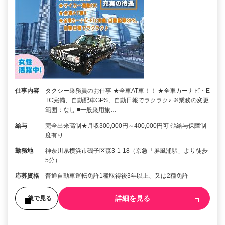
仕事内容
タクシー乗務員のお仕事 ★全車AT車！！ ★全車カーナビ・E
TC完備、自動配車GPS、自動日報でラクラク♪ ※業務の変更
範囲：なし ■一般乗用旅…
給与
完全出来高制★月収300,000円～400,000円可 ◎給与保障制
度有り
勤務地
神奈川県横浜市磯子区森3-1-18（京急「屏風浦駅」より徒歩
5分）
応募資格
普通自動車運転免許1種取得後3年以上、又は2種免許
詳細を見る
後で見る