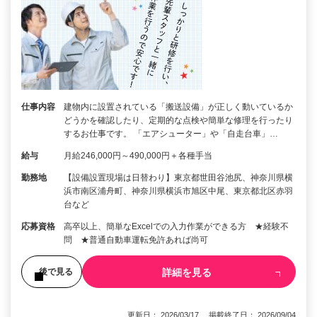
仕事内容
建物内に設置されている「搬送設備」が正しく動いているか
どうかを確認したり、定期的な点検や簡単な修理を行ったり
するお仕事です。 「エアシューター」や「自走台車」…
給与
月給246,000円～490,000円＋各種手当
勤務地
【設備設置現場は日替わり】東京都世田谷池尻、神奈川県横
浜市南区浦舟町、神奈川県横浜市旭区中尾、東京都北区赤羽
台など
応募資格
高卒以上、簡単なExcelでの入力作業ができる方 ★経験不
問 ★普通自動車運転免許あれば尚可
詳細を見る
後で見る
更新日： 2026/03/17 掲載終了日： 2026/09/04