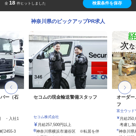
18
検索条件を保存
全
件ヒットしました
神奈川県のピックアップPR求人
イバー（⽯
セコムの現金輸送警備スタッフ
オーダー
フ
富士ウッド
セコム株式会社
0円 ・⼊社1
月給250
月給257,500円以上
考慮し加
455-3
神奈川県横浜市瀬谷区 ※転居を伴
神奈川県