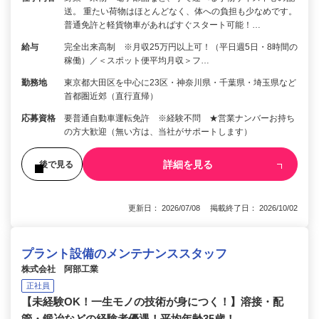
送。 重たい荷物はほとんどなく、体への負担も少なめです。
普通免許と軽貨物車があればすぐスタート可能！…
給与
完全出来高制 ※月収25万円以上可！（平日週5日・8時間の
稼働）／＜スポット便平均月収＞フ…
勤務地
東京都大田区を中心に23区・神奈川県・千葉県・埼玉県など
首都圏近郊（直行直帰）
応募資格
要普通自動車運転免許 ※経験不問 ★営業ナンバーお持ち
の方大歓迎（無い方は、当社がサポートします）
詳細を見る
後で見る
更新日： 2026/07/08 掲載終了日： 2026/10/02
プラント設備のメンテナンススタッフ
株式会社 阿部工業
正社員
【未経験OK！一生モノの技術が身につく！】溶接・配
管・鍛冶などの経験者優遇！平均年齢35歳！