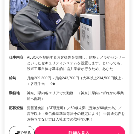
仕事内容
ALSOKを契約するお客様先を訪問し、防犯カメラやセンサー
といったセキュリティシステムを設置します。といっても、
設置工事自体は基本的に協力業者が行うため、あなた…
給与
月給209,300円～月給243,700円（大卒以上234,500円以上）
＋各種手当 《★…
勤務地
神奈川県内各エリアでの勤務 （神奈川県内いずれかの事業
所へ配属）
応募資格
要普通免許（AT限定可）／60歳未満（定年が60歳の為）／
高卒以上（※労働基準法等法令の規定により） ※普通免許を
お持ちでない方は入社までの取得でOK！
詳細を見る
後で見る