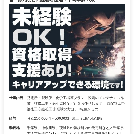
仕事内容
発電所・製鉄所・化学工場等プラント設備のメンテナンス作
業（補修工事・保守点検など）をお任せします。 ◎配管工◎
溶接工◎鍛冶工 未経験の方は、1職種からの…
給与
月給250,000円～500,000円以上（日給月給制）
勤務地
千葉県、神奈川県、茨城県の製鉄所内の発電所など／千葉県
市原市栢橋215-173（本社）／千葉県市原市新生218-1（工