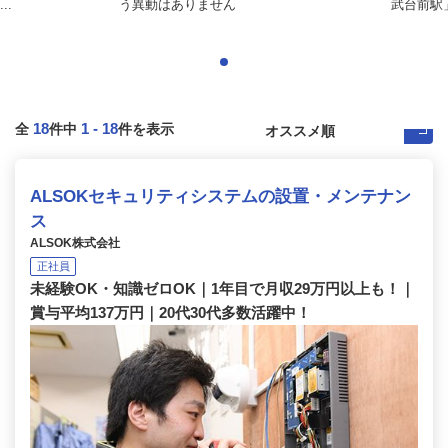
..
う異動はありません
武台前駅
18
1
-
18
全
件中
件を表示
ALSOKセキュリティシステムの設置・メンテナン
ス
ALSOK株式会社
正社員
未経験OK・知識ゼロOK｜1年目で月収29万円以上も！｜
賞与平均137万円｜20代30代多数活躍中！