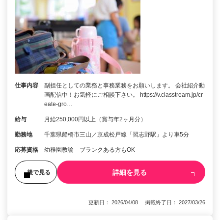
仕事内容
副担任としての業務と事務業務をお願いします。 会社紹介動
画配信中！お気軽にご相談下さい。 https://v.classtream.jp/cr
eate-gro…
給与
月給250,000円以上（賞与年2ヶ月分）
勤務地
千葉県船橋市三山／京成松戸線「習志野駅」より車5分
応募資格
幼稚園教諭 ブランクある方もOK
詳細を見る
後で見る
更新日： 2026/04/08 掲載終了日： 2027/03/26