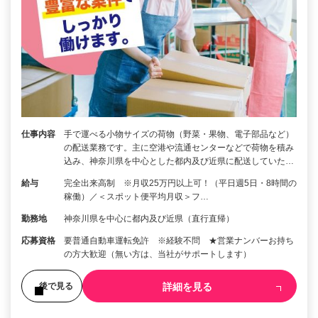
仕事内容
手で運べる小物サイズの荷物（野菜・果物、電子部品など）
の配送業務です。主に空港や流通センターなどで荷物を積み
込み、神奈川県を中心とした都内及び近県に配送していた…
給与
完全出来高制 ※月収25万円以上可！（平日週5日・8時間の
稼働）／＜スポット便平均月収＞フ…
勤務地
神奈川県を中心に都内及び近県（直行直帰）
応募資格
要普通自動車運転免許 ※経験不問 ★営業ナンバーお持ち
の方大歓迎（無い方は、当社がサポートします）
詳細を見る
後で見る