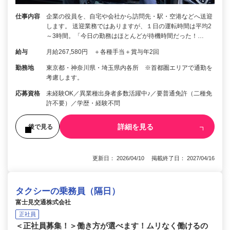
仕事内容
企業の役員を、自宅や会社から訪問先・駅・空港などへ送迎
します。 送迎業務ではありますが、１日の運転時間は平均2
～3時間。「今日の勤務はほとんどが待機時間だった！…
給与
月給267,580円 ＋各種手当＋賞与年2回
勤務地
東京都・神奈川県・埼玉県内各所 ※首都圏エリアで通勤を
考慮します。
応募資格
未経験OK／異業種出身者多数活躍中♪／要普通免許（二種免
許不要）／学歴・経験不問
詳細を見る
後で見る
更新日： 2026/04/10 掲載終了日： 2027/04/16
タクシーの乗務員（隔日）
富士見交通株式会社
正社員
＜正社員募集！＞働き方が選べます！ムリなく働けるの