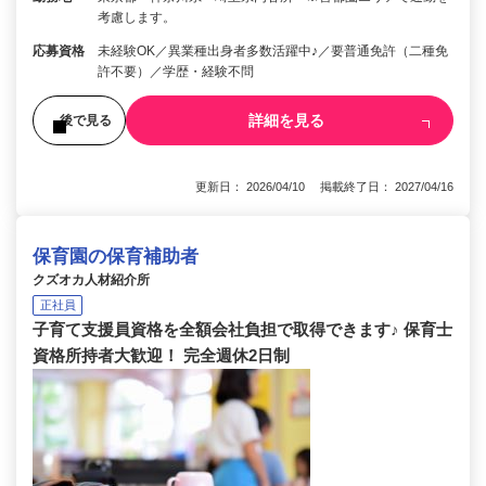
考慮します。
応募資格
未経験OK／異業種出身者多数活躍中♪／要普通免許（二種免
許不要）／学歴・経験不問
詳細を見る
後で見る
更新日： 2026/04/10 掲載終了日： 2027/04/16
保育園の保育補助者
クズオカ人材紹介所
正社員
子育て支援員資格を全額会社負担で取得できます♪ 保育士
資格所持者大歓迎！ 完全週休2日制