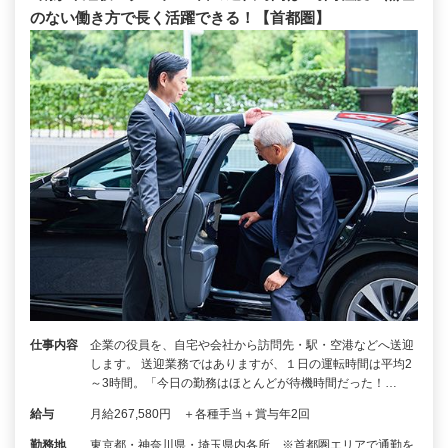
のない働き方で長く活躍できる！【首都圏】
仕事内容
企業の役員を、自宅や会社から訪問先・駅・空港などへ送迎
します。 送迎業務ではありますが、１日の運転時間は平均2
～3時間。「今日の勤務はほとんどが待機時間だった！…
給与
月給267,580円 ＋各種手当＋賞与年2回
勤務地
東京都・神奈川県・埼玉県内各所 ※首都圏エリアで通勤を