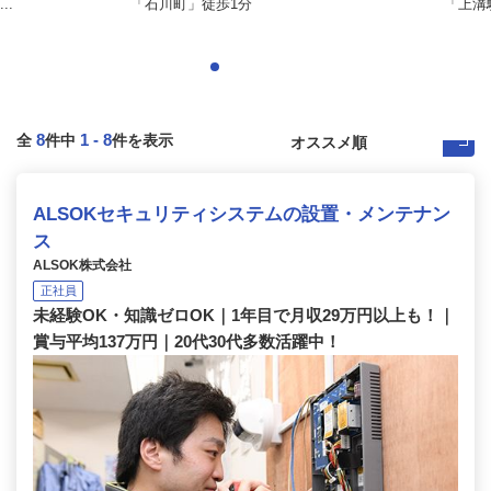
..
「石川町」徒歩1分
「上溝駅
8
1
-
8
全
件中
件を表示
ALSOKセキュリティシステムの設置・メンテナン
ス
ALSOK株式会社
正社員
未経験OK・知識ゼロOK｜1年目で月収29万円以上も！｜
賞与平均137万円｜20代30代多数活躍中！