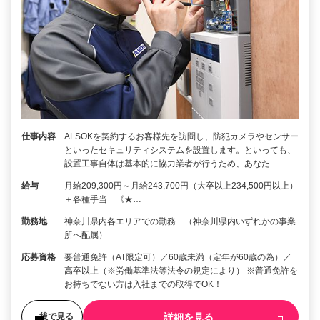
仕事内容
ALSOKを契約するお客様先を訪問し、防犯カメラやセンサー
といったセキュリティシステムを設置します。といっても、
設置工事自体は基本的に協力業者が行うため、あなた…
給与
月給209,300円～月給243,700円（大卒以上234,500円以上）
＋各種手当 《★…
勤務地
神奈川県内各エリアでの勤務 （神奈川県内いずれかの事業
所へ配属）
応募資格
要普通免許（AT限定可）／60歳未満（定年が60歳の為）／
高卒以上（※労働基準法等法令の規定により） ※普通免許を
お持ちでない方は入社までの取得でOK！
詳細を見る
後で見る