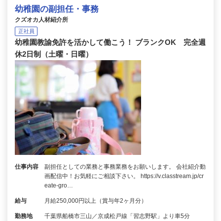
幼稚園の副担任・事務
クズオカ人材紹介所
正社員
幼稚園教諭免許を活かして働こう！ ブランクOK 完全週
休2日制（土曜・日曜）
仕事内容
副担任としての業務と事務業務をお願いします。 会社紹介動
画配信中！お気軽にご相談下さい。 https://v.classtream.jp/cr
eate-gro…
給与
月給250,000円以上（賞与年2ヶ月分）
勤務地
千葉県船橋市三山／京成松戸線「習志野駅」より車5分