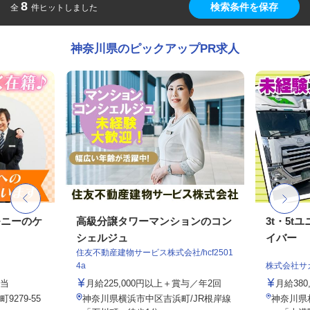
8
検索条件を保存
全
件ヒットしました
神奈川県のピックアップPR求人
モニーのケ
高級分譲タワーマンションのコン
3t・5
シェルジュ
イバー
住友不動産建物サービス株式会社/hcf2501
4a
株式会社サ
手当
月給225,000円以上＋賞与／年2回
月給380
279-55
神奈川県横浜市中区吉浜町/JR根岸線
神奈川県相