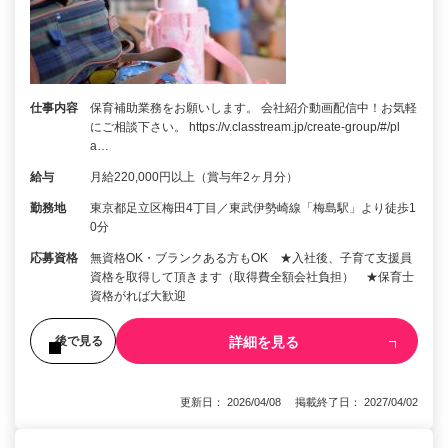
仕事内容
保育補助業務をお願いします。 会社紹介動画配信中！お気軽
にご相談下さい。 https://v.classtream.jp/create-group/#/pl
a…
給与
月給220,000円以上（賞与年2ヶ月分）
勤務地
東京都足立区梅田4丁目／東武伊勢崎線「梅島駅」より徒歩1
0分
応募資格
無資格OK・ブランクある方もOK ★入社後、子育て支援員
資格を取得して頂きます（取得費全額会社負担） ★保育士
資格がれば大歓迎
詳細を見る
後で見る
更新日： 2026/04/08 掲載終了日： 2027/04/02