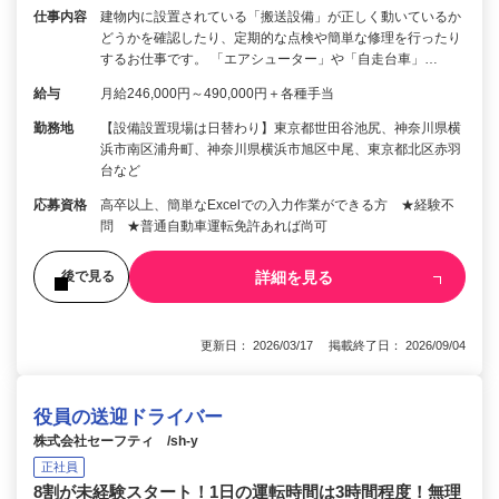
仕事内容
建物内に設置されている「搬送設備」が正しく動いているか
どうかを確認したり、定期的な点検や簡単な修理を行ったり
するお仕事です。 「エアシューター」や「自走台車」…
給与
月給246,000円～490,000円＋各種手当
勤務地
【設備設置現場は日替わり】東京都世田谷池尻、神奈川県横
浜市南区浦舟町、神奈川県横浜市旭区中尾、東京都北区赤羽
台など
応募資格
高卒以上、簡単なExcelでの入力作業ができる方 ★経験不
問 ★普通自動車運転免許あれば尚可
詳細を見る
後で見る
更新日： 2026/03/17 掲載終了日： 2026/09/04
役員の送迎ドライバー
株式会社セーフティ /sh-y
正社員
8割が未経験スタート！1日の運転時間は3時間程度！無理