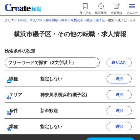
後で見る
閲覧履歴
会員登録
メニュー
クリエイト転職・求人TOP
＞
神奈川県
＞
神奈川県横浜市
＞
横浜市磯子区
＞
横浜市磯子区・その他
横浜市磯子区・その他の転職・求人情報
検索条件の設定
絞り込む
職種
指定しない
選択
エリア
神奈川県横浜市(磯子区)
選択
条件
新卒歓迎
選択
業種
指定しない
選択