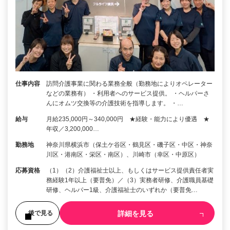
仕事内容
訪問介護事業に関わる業務全般（勤務地によりオペレーター
などの業務有） ・利用者へのサービス提供。 ・ヘルパーさ
んにオムツ交換等の介護技術を指導します。 ・…
給与
月給235,000円～340,000円 ★経験・能力により優遇 ★
年収／3,200,000…
勤務地
神奈川県横浜市（保土ケ谷区・鶴見区・磯子区・中区・神奈
川区・港南区・栄区・南区）、川崎市（幸区・中原区）
応募資格
（1）（2）介護福祉士以上、もしくはサービス提供責任者実
務経験1年以上（要普免）／（3）実務者研修、介護職員基礎
研修、ヘルパー1級、介護福祉士のいずれか（要普免…
詳細を見る
後で見る