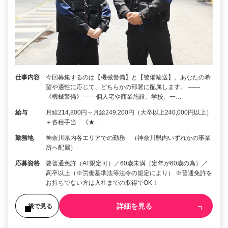
仕事内容
今回募集するのは【機械警備】と【警備輸送】。あなたの希
望や適性に応じて、どちらかの部署に配属します。 ――
《機械警備》―― 個人宅や商業施設、学校、一…
給与
月給214,800円～月給249,200円（大卒以上240,000円以上）
＋各種手当 《★…
勤務地
神奈川県内各エリアでの勤務 （神奈川県内いずれかの事業
所へ配属）
応募資格
要普通免許（AT限定可）／60歳未満（定年が60歳の為）／
高卒以上（※労働基準法等法令の規定により） ※普通免許を
お持ちでない方は入社までの取得でOK！
詳細を見る
後で見る