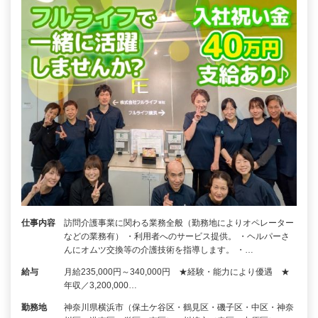
仕事内容
訪問介護事業に関わる業務全般（勤務地によりオペレーター
などの業務有） ・利用者へのサービス提供。 ・ヘルパーさ
んにオムツ交換等の介護技術を指導します。 ・…
給与
月給235,000円～340,000円 ★経験・能力により優遇 ★
年収／3,200,000…
勤務地
神奈川県横浜市（保土ケ谷区・鶴見区・磯子区・中区・神奈