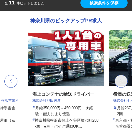
11
検索条件を保存
全
件ヒットしました
神奈川県のピックアップPR求人
海上コンテナの輸送ドライバー
役員の送
 横浜営業所
株式会社池田興運
株式会社セー
一律手当含
月給350,000円～450,000円 ★経
月給26
験・能力により優遇
2回
守屋町（京
神奈川県横浜市保土ケ谷区峰沢町258
東京都・
）
-38 ●車・バイク通勤OK...
※首都圏