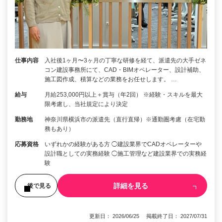
仕事内容
入社後1ヶ月〜3ヶ月の丁寧な研修を経て、派遣先の大手ゼネ
コン建設事務所にて、CAD・BIMオペレーター、設計補助、
施工図作成、積算などの業務をお任せします。 …
給与
月給253,000円以上＋賞与（年2回） ※経験・スキルを最大
限考慮し、当社規定により決定
勤務地
神奈川県横浜市の派遣先（直行直帰）※通勤圏考慮（在宅勤
務もあり）
応募資格
いずれかの経験がある方 ◯建設業界でCADオペレーターや
設計職としての実務経験 ◯施工管理など建設業界での実務経
験
詳細を見る
後で見る
更新日： 2026/06/25 掲載終了日： 2027/07/31