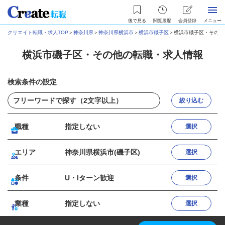
後で見る
閲覧履歴
会員登録
メニュー
クリエイト転職・求人TOP
＞
神奈川県
＞
神奈川県横浜市
＞
横浜市磯子区
＞
横浜市磯子区・その他
横浜市磯子区・その他の転職・求人情報
検索条件の設定
絞り込む
職種
指定しない
選択
エリア
神奈川県横浜市(磯子区)
選択
条件
U・Iターン歓迎
選択
業種
指定しない
選択