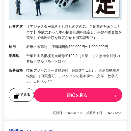
仕事内容
【アジャスター資格をお持ちの方のみ、ご応募の対象となり
ます】 事故にあった車の損害状態を鑑定し、事故の整合性を
確認して修理金額を確定させる損害調査です。 …
給与
報酬出来高制 月額報酬例500,000円〜1,000,000円
勤務地
千葉県山武郡横芝光町母子192-2（営業エリアは神奈川県内
各所※フルリモート対応）
応募資格
技術アジャスター資格必須（経験3年以上）、普通自動車運
転免許（AT限定可）、パソコンの基本操作（文字・数字入
力、コピペなど）
詳細を見る
後で見る
更新日： 2026/07/03 掲載終了日： 2026/12/25