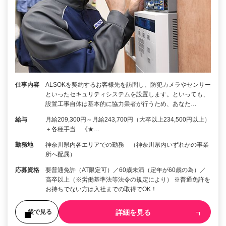
仕事内容
ALSOKを契約するお客様先を訪問し、防犯カメラやセンサー
といったセキュリティシステムを設置します。といっても、
設置工事自体は基本的に協力業者が行うため、あなた…
給与
月給209,300円～月給243,700円（大卒以上234,500円以上）
＋各種手当 《★…
勤務地
神奈川県内各エリアでの勤務 （神奈川県内いずれかの事業
所へ配属）
応募資格
要普通免許（AT限定可）／60歳未満（定年が60歳の為）／
高卒以上（※労働基準法等法令の規定により） ※普通免許を
お持ちでない方は入社までの取得でOK！
詳細を見る
後で見る