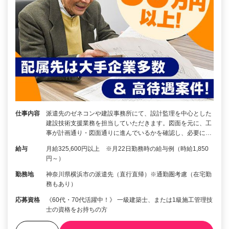
仕事内容
派遣先のゼネコンや建設事務所にて、設計監理を中心とした
建設技術支援業務を担当していただきます。図面を元に、工
事が計画通り・図面通りに進んでいるかを確認し、必要に…
給与
月給325,600円以上 ※月22日勤務時の給与例（時給1,850
円～）
勤務地
神奈川県横浜市の派遣先（直行直帰）※通勤圏考慮（在宅勤
務もあり）
応募資格
《60代・70代活躍中！》 一級建築士、または1級施工管理技
士の資格をお持ちの方