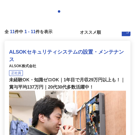
11
1
-
11
全
件中
件を表示
ALSOKセキュリティシステムの設置・メンテナン
ス
ALSOK株式会社
正社員
未経験OK・知識ゼロOK｜1年目で月収29万円以上も！｜
賞与平均137万円｜20代30代多数活躍中！