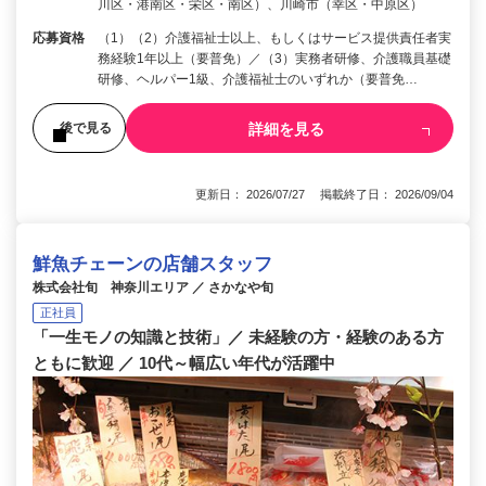
川区・港南区・栄区・南区）、川崎市（幸区・中原区）
応募資格
（1）（2）介護福祉士以上、もしくはサービス提供責任者実
務経験1年以上（要普免）／（3）実務者研修、介護職員基礎
研修、ヘルパー1級、介護福祉士のいずれか（要普免…
詳細を見る
後で見る
更新日： 2026/07/27 掲載終了日： 2026/09/04
鮮魚チェーンの店舗スタッフ
株式会社旬 神奈川エリア ／ さかなや旬
正社員
「一生モノの知識と技術」／ 未経験の方・経験のある方
ともに歓迎 ／ 10代～幅広い年代が活躍中