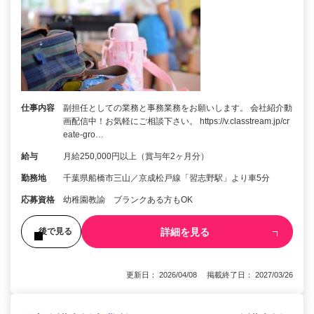
仕事内容
副担任としての業務と事務業務をお願いします。 会社紹介動
画配信中！お気軽にご相談下さい。 https://v.classtream.jp/cr
eate-gro…
給与
月給250,000円以上（賞与年2ヶ月分）
勤務地
千葉県船橋市三山／京成松戸線「習志野駅」より車5分
応募資格
幼稚園教諭 ブランクある方もOK
詳細を見る
後で見る
更新日： 2026/04/08 掲載終了日： 2027/03/26