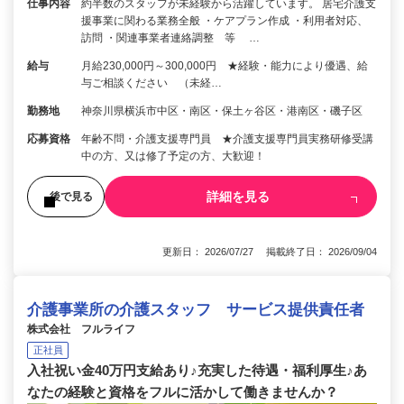
仕事内容
約半数のスタッフが未経験から活躍しています。 居宅介護支
援事業に関わる業務全般 ・ケアプラン作成 ・利用者対応、
訪問 ・関連事業者連絡調整 等 …
給与
月給230,000円～300,000円 ★経験・能力により優遇、給
与ご相談ください （未経…
勤務地
神奈川県横浜市中区・南区・保土ヶ谷区・港南区・磯子区
応募資格
年齢不問・介護支援専門員 ★介護支援専門員実務研修受講
中の方、又は修了予定の方、大歓迎！
詳細を見る
後で見る
更新日： 2026/07/27 掲載終了日： 2026/09/04
介護事業所の介護スタッフ サービス提供責任者
株式会社 フルライフ
正社員
入社祝い金40万円支給あり♪充実した待遇・福利厚生♪あ
なたの経験と資格をフルに活かして働きませんか？