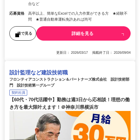
台など
応募資格
高卒以上、簡単なExcelでの入力作業ができる方 ★経験不
問 ★普通自動車運転免許あれば尚可
詳細を見る
後で見る
更新日： 2026/03/17 掲載終了日： 2026/09/04
設計監理など建設技術職
フロンティアコンストラクション＆パートナーズ株式会社 設計技術部
門 設計技術第一グループ
契約社員
【60代・70代活躍中】勤務は週3日から応相談！理想の働
き方を最大限叶えます！＠神奈川県横浜市