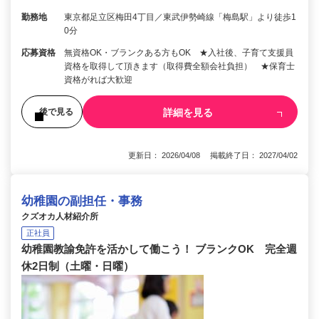
勤務地
東京都足立区梅田4丁目／東武伊勢崎線「梅島駅」より徒歩1
0分
応募資格
無資格OK・ブランクある方もOK ★入社後、子育て支援員
資格を取得して頂きます（取得費全額会社負担） ★保育士
資格がれば大歓迎
詳細を見る
後で見る
更新日： 2026/04/08 掲載終了日： 2027/04/02
幼稚園の副担任・事務
クズオカ人材紹介所
正社員
幼稚園教諭免許を活かして働こう！ ブランクOK 完全週
休2日制（土曜・日曜）