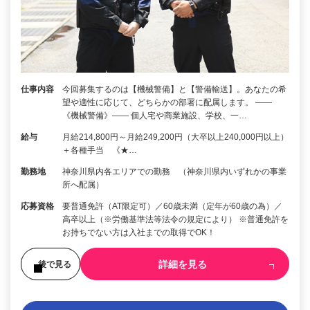
仕事内容
今回募集するのは【機械警備】と【警備輸送】。あなたの希
望や適性に応じて、どちらかの部署に配属します。 ――
《機械警備》―― 個人宅や商業施設、学校、一…
給与
月給214,800円～月給249,200円（大卒以上240,000円以上）
＋各種手当 《★…
勤務地
神奈川県内各エリアでの勤務 （神奈川県内いずれかの事業
所へ配属）
応募資格
要普通免許（AT限定可）／60歳未満（定年が60歳の為）／
高卒以上（※労働基準法等法令の規定により） ※普通免許を
お持ちでない方は入社までの取得でOK！
詳細を見る
後で見る