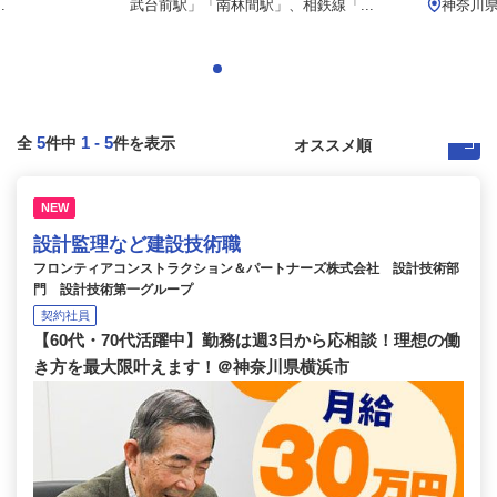
.
武台前駅」「南林間駅」、相鉄線「...
神奈川県
5
1
-
5
全
件中
件を表示
NEW
設計監理など建設技術職
フロンティアコンストラクション＆パートナーズ株式会社 設計技術部
門 設計技術第一グループ
契約社員
【60代・70代活躍中】勤務は週3日から応相談！理想の働
き方を最大限叶えます！＠神奈川県横浜市