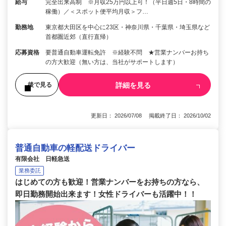
給与
完全出来高制 ※月収25万円以上可！（平日週5日・8時間の
稼働）／＜スポット便平均月収＞フ…
勤務地
東京都大田区を中心に23区・神奈川県・千葉県・埼玉県など
首都圏近郊（直行直帰）
応募資格
要普通自動車運転免許 ※経験不問 ★営業ナンバーお持ち
の方大歓迎（無い方は、当社がサポートします）
詳細を見る
後で見る
更新日： 2026/07/08 掲載終了日： 2026/10/02
普通自動車の軽配送ドライバー
有限会社 日軽急送
業務委託
はじめての方も歓迎！営業ナンバーをお持ちの方なら、
即日勤務開始出来ます！女性ドライバーも活躍中！！