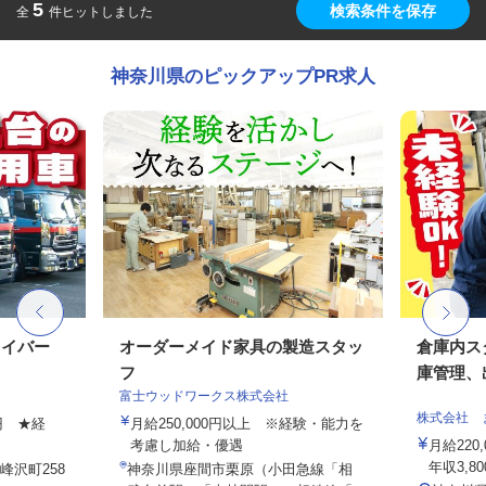
5
検索条件を保存
全
件ヒットしました
神奈川県のピックアップPR求人
ライバー
オーダーメイド家具の製造スタッ
倉庫内ス
フ
庫管理、出
富士ウッドワークス株式会社
株式会社 
0円 ★経
月給250,000円以上 ※経験・能力を
考慮し加給・優遇
月給220
年収3,800
峰沢町258
神奈川県座間市栗原（小田急線「相