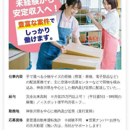
仕事内容
手で運べる小物サイズの荷物（野菜・果物、電子部品など）
の配送業務です。主に空港や流通センターなどで荷物を積み
込み、神奈川県を中心とした都内及び近県に配送していた…
給与
完全出来高制 ※月収25万円以上可！（平日週5日・8時間の
稼働）／＜スポット便平均月収＞フ…
勤務地
神奈川県を中心に都内及び近県（直行直帰）
応募資格
要普通自動車運転免許 ※経験不問 ★営業ナンバーお持ち
の方大歓迎（無い方は、当社がサポートします）