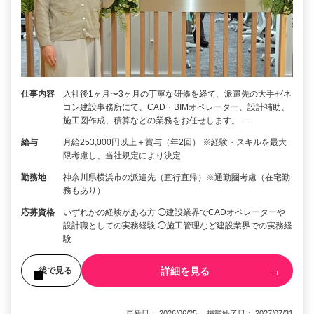
仕事内容
入社後1ヶ月〜3ヶ月の丁寧な研修を経て、派遣先の大手ゼネ
コン建設事務所にて、CAD・BIMオペレーター、設計補助、
施工図作成、積算などの業務をお任せします。 …
給与
月給253,000円以上＋賞与（年2回） ※経験・スキルを最大
限考慮し、当社規定により決定
勤務地
神奈川県横浜市の派遣先（直行直帰）※通勤圏考慮（在宅勤
務もあり）
応募資格
いずれかの経験がある方 ◯建設業界でCADオペレーターや
設計職としての実務経験 ◯施工管理など建設業界での実務経
験
詳細を見る
後で見る
更新日： 2026/06/25 掲載終了日： 2027/07/31