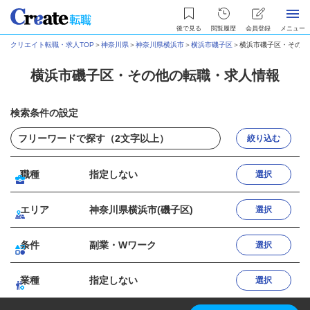
後で見る
閲覧履歴
会員登録
メニュー
クリエイト転職・求人TOP
＞
神奈川県
＞
神奈川県横浜市
＞
横浜市磯子区
＞
横浜市磯子区・その他
横浜市磯子区・その他の転職・求人情報
検索条件の設定
絞り込む
職種
指定しない
選択
エリア
神奈川県横浜市(磯子区)
選択
条件
副業・Wワーク
選択
業種
指定しない
選択