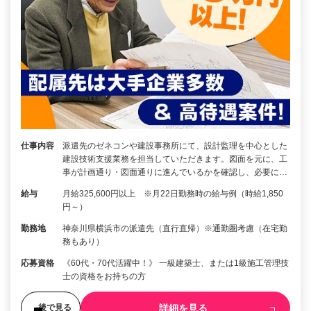
仕事内容
派遣先のゼネコンや建設事務所にて、設計監理を中心とした
建設技術支援業務を担当していただきます。図面を元に、工
事が計画通り・図面通りに進んでいるかを確認し、必要に…
給与
月給325,600円以上 ※月22日勤務時の給与例（時給1,850
円～）
勤務地
神奈川県横浜市の派遣先（直行直帰）※通勤圏考慮（在宅勤
務もあり）
応募資格
《60代・70代活躍中！》 一級建築士、または1級施工管理技
士の資格をお持ちの方
詳細を見る
後で見る