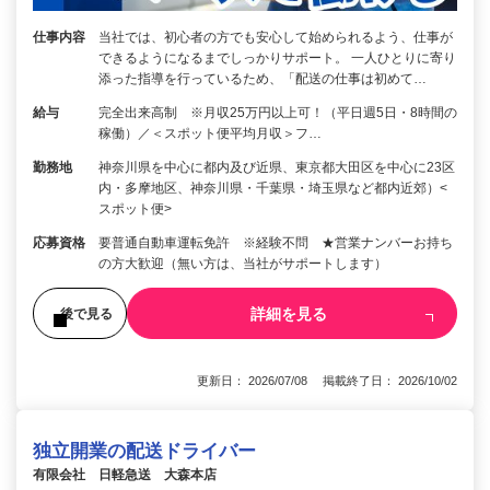
仕事内容
当社では、初心者の方でも安心して始められるよう、仕事が
できるようになるまでしっかりサポート。 一人ひとりに寄り
添った指導を行っているため、「配送の仕事は初めて…
給与
完全出来高制 ※月収25万円以上可！（平日週5日・8時間の
稼働）／＜スポット便平均月収＞フ…
勤務地
神奈川県を中心に都内及び近県、東京都大田区を中心に23区
内・多摩地区、神奈川県・千葉県・埼玉県など都内近郊）<
スポット便>
応募資格
要普通自動車運転免許 ※経験不問 ★営業ナンバーお持ち
の方大歓迎（無い方は、当社がサポートします）
詳細を見る
後で見る
更新日： 2026/07/08 掲載終了日： 2026/10/02
独立開業の配送ドライバー
有限会社 日軽急送 大森本店