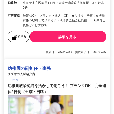
勤務地
東京都足立区梅田4丁目／東武伊勢崎線「梅島駅」より徒歩1
0分
応募資格
無資格OK・ブランクある方もOK ★入社後、子育て支援員
資格を取得して頂きます（取得費全額会社負担） ★保育士
資格がれば大歓迎
詳細を見る
後で見る
更新日： 2026/04/08 掲載終了日： 2027/04/02
幼稚園の副担任・事務
クズオカ人材紹介所
正社員
幼稚園教諭免許を活かして働こう！ ブランクOK 完全週
休2日制（土曜・日曜）