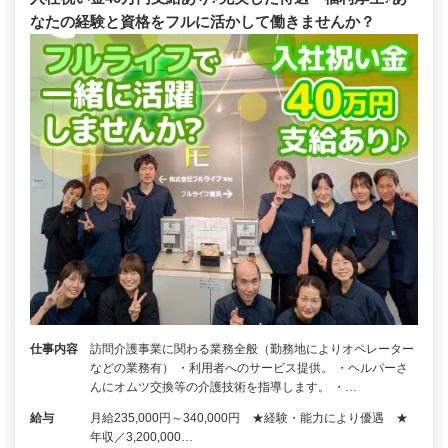
なたの経験と資格をフルに活かして働きませんか？
仕事内容
訪問介護事業に関わる業務全般（勤務地によりオペレーター
などの業務有） ・利用者へのサービス提供。 ・ヘルパーさ
んにオムツ交換等の介護技術を指導します。 ・…
給与
月給235,000円～340,000円 ★経験・能力により優遇 ★
年収／3,200,000…