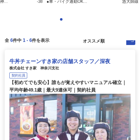
...
-38 ●車・バイク通勤OK...
急大師線「
6
1
-
6
全
件中
件を表示
牛丼チェーンすき家の店舗スタッフ／深夜
株式会社 すき家 神奈川支社
契約社員
【初めてでも安心】誰もが覚えやすいマニュアル確立｜
平均年齢49.1歳｜最大9連休可｜契約社員