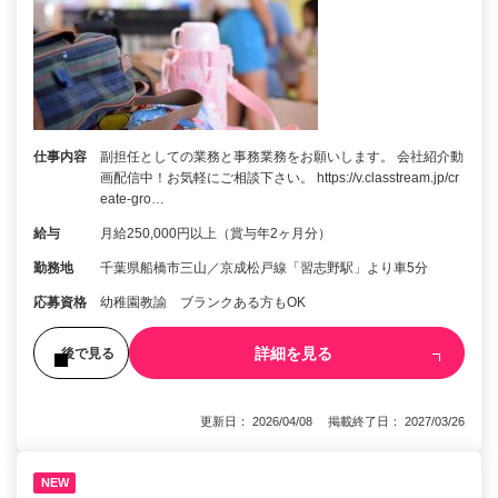
仕事内容
副担任としての業務と事務業務をお願いします。 会社紹介動
画配信中！お気軽にご相談下さい。 https://v.classtream.jp/cr
eate-gro…
給与
月給250,000円以上（賞与年2ヶ月分）
勤務地
千葉県船橋市三山／京成松戸線「習志野駅」より車5分
応募資格
幼稚園教諭 ブランクある方もOK
詳細を見る
後で見る
更新日： 2026/04/08 掲載終了日： 2027/03/26
NEW