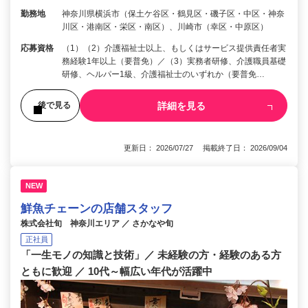
勤務地
神奈川県横浜市（保土ケ谷区・鶴見区・磯子区・中区・神奈
川区・港南区・栄区・南区）、川崎市（幸区・中原区）
応募資格
（1）（2）介護福祉士以上、もしくはサービス提供責任者実
務経験1年以上（要普免）／（3）実務者研修、介護職員基礎
研修、ヘルパー1級、介護福祉士のいずれか（要普免…
詳細を見る
後で見る
更新日： 2026/07/27 掲載終了日： 2026/09/04
NEW
鮮魚チェーンの店舗スタッフ
株式会社旬 神奈川エリア ／ さかなや旬
正社員
「一生モノの知識と技術」／ 未経験の方・経験のある方
ともに歓迎 ／ 10代～幅広い年代が活躍中