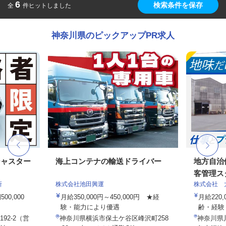
6
検索条件を保存
全
件ヒットしました
神奈川県のピックアップPR求人
ジャスター
海上コンテナの輸送ドライバー
地方自治
客管理ス
所
株式会社池田興運
株式会社 
0,000
月給350,000円～450,000円 ★経
月給220,
験・能力により優遇
齢・経験・
92-2（営
神奈川県横浜市保土ケ谷区峰沢町258
神奈川県