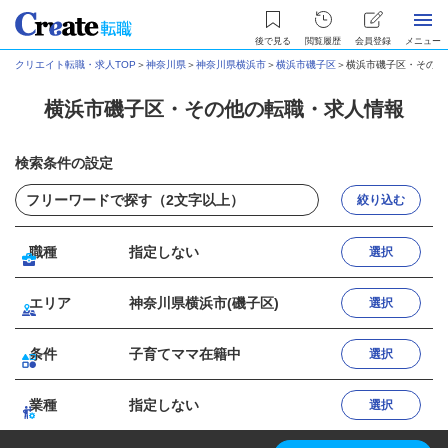
後で見る
閲覧履歴
会員登録
メニュー
クリエイト転職・求人TOP
＞
神奈川県
＞
神奈川県横浜市
＞
横浜市磯子区
＞
横浜市磯子区・その他
横浜市磯子区・その他の転職・求人情報
検索条件の設定
絞り込む
職種
指定しない
選択
エリア
神奈川県横浜市(磯子区)
選択
条件
子育てママ在籍中
選択
業種
指定しない
選択