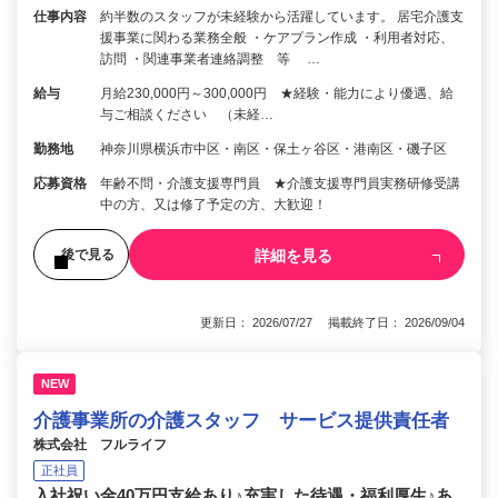
仕事内容
約半数のスタッフが未経験から活躍しています。 居宅介護支
援事業に関わる業務全般 ・ケアプラン作成 ・利用者対応、
訪問 ・関連事業者連絡調整 等 …
給与
月給230,000円～300,000円 ★経験・能力により優遇、給
与ご相談ください （未経…
勤務地
神奈川県横浜市中区・南区・保土ヶ谷区・港南区・磯子区
応募資格
年齢不問・介護支援専門員 ★介護支援専門員実務研修受講
中の方、又は修了予定の方、大歓迎！
詳細を見る
後で見る
更新日： 2026/07/27 掲載終了日： 2026/09/04
NEW
介護事業所の介護スタッフ サービス提供責任者
株式会社 フルライフ
正社員
入社祝い金40万円支給あり♪充実した待遇・福利厚生♪あ