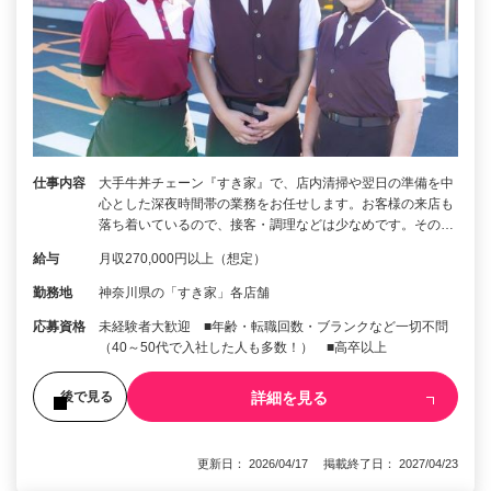
仕事内容
大手牛丼チェーン『すき家』で、店内清掃や翌日の準備を中
心とした深夜時間帯の業務をお任せします。お客様の来店も
落ち着いているので、接客・調理などは少なめです。その…
給与
月収270,000円以上（想定）
勤務地
神奈川県の「すき家」各店舗
応募資格
未経験者大歓迎 ■年齢・転職回数・ブランクなど一切不問
（40～50代で入社した人も多数！） ■高卒以上
詳細を見る
後で見る
更新日： 2026/04/17 掲載終了日： 2027/04/23