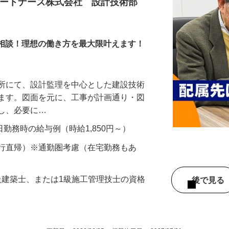
パートナーズ株式会社 設計技術部
ら応相談！理想の働き方を最大限叶えます！
務所にて、設計監理を中心とした建設技術
きます。図面を元に、工事が計画通り・図
認し、必要に…
22日勤務時の給与例（時給1,850円～）
直行直帰）※通勤圏考慮（在宅勤務もあ
一級建築士、または1級施工管理技士の資格
後で見