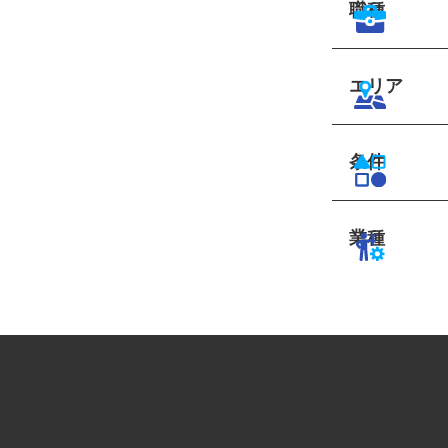
職種
エリア
条件
業種