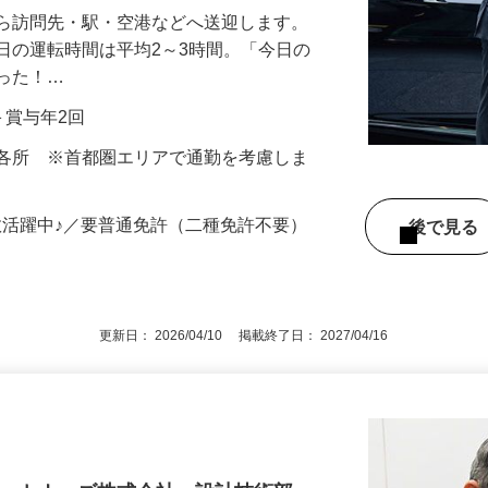
から訪問先・駅・空港などへ送迎します。
日の運転時間は平均2～3時間。「今日の
だった！…
当＋賞与年2回
内各所 ※首都圏エリアで通勤を考慮しま
数活躍中♪／要普通免許（二種免許不要）
後で見
更新日： 2026/04/10 掲載終了日： 2027/04/16