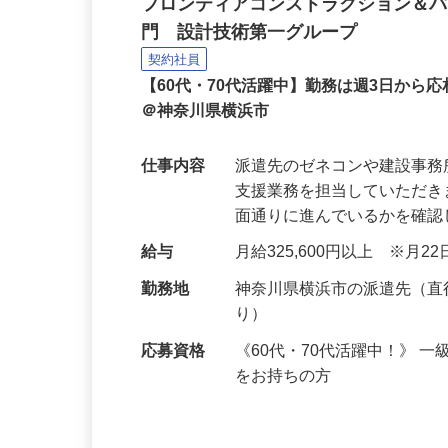
設計監理など建設技術職
フロンティアコンストラクション＆
門 設計技術第一グループ
契約社員
【60代・70代活躍中】勤務は週3日か
＠神奈川県横浜市
仕事内容
派遣先のゼネコンや建設事
支援業務を担当していただ
面通りに進んでいるかを確
給与
月給325,600円以上 ※月
勤務地
神奈川県横浜市の派遣先（
り）
応募資格
《60代・70代活躍中！》 
をお持ちの方