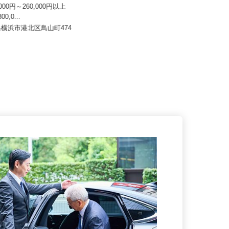
 まさや
イズミ物流株式会社 平塚Team 寒川
車庫
0,000円～260,000円以上
800,0...
月給404,623円以上
川県横浜市港北区鳥山町474
神奈川県高座郡寒川町田端1414