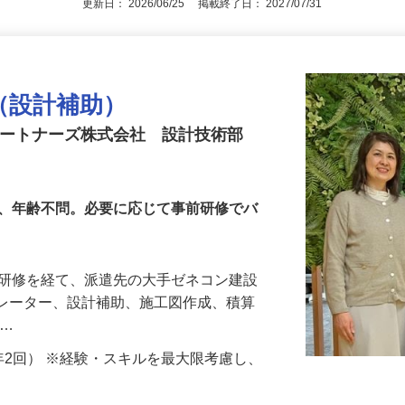
更新日： 2026/06/25 掲載終了日： 2027/07/31
ー（設計補助）
パートナーズ株式会社 設計技術部
可、年齢不問。必要に応じて事前研修でバ
な研修を経て、派遣先の大手ゼネコン建設
オペレーター、設計補助、施工図作成、積算
 …
与（年2回） ※経験・スキルを最大限考慮し、