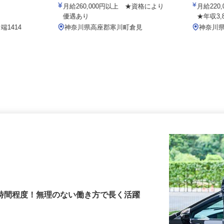
有限会社湘南倉見電気工事
株式会社
eam 寒川
月給260,000円以上 ★資格により
月給22
優遇あり
★年収3,
端1414
神奈川県高座郡寒川町倉見
神奈
3時間程度！無理のない働き方で長く活躍