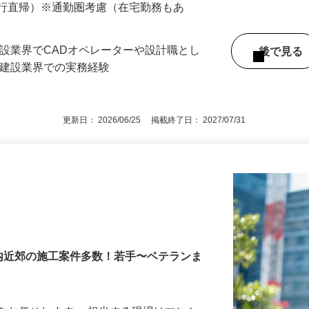
直行直帰）※通勤圏考慮（在宅勤務もあ
建設業界でCADオペレーターや設計職とし
後で見
ど建設業界での実務経験
更新日： 2026/06/25 掲載終了日： 2027/07/31
内近郊の施工案件多数！若手〜ベテランま