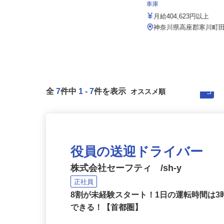
株式会社 まさや
イズミ物流株式会社 平塚T
車庫
月給220,000円～260,000円以上
★年収3,800,0...
月給404,623円以上
神奈川県横浜市港北区鳥山町474
神奈川県高座郡寒川町田
全
7
件中
1
-
7
件を表示
役員の送迎ドライバー
株式会社セーフティ /sh-y
正社員
8割が未経験スタート！1日の運転時間は
できる！【首都圏】