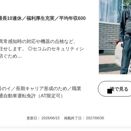
最長10連休／福利厚生充実／平均年収600
る異常感知時の対応や機器の点検など、
任せします。 ◎セコムのセキュリティシ
に防ぐため…
所
3号のイ／長期キャリア形成のため／職業
後で見
通自動車運転免許（AT限定可）