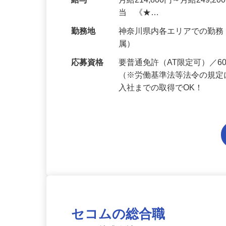
人宅や商業施設、学校、一
給与
月給214,800円～月給249,
当 《★…
勤務地
神奈川県内各エリアでの勤
属）
応募資格
要普通免許（AT限定可）／
（※労働基準法等法令の規定
入社までの取得でOK！