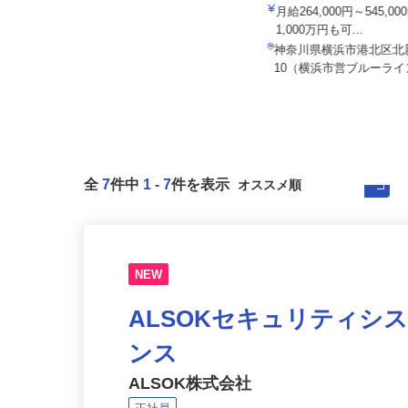
株式会社安斉組
株式会社レボ
日給13,000円以上 ★月収28万円
月給264,000円～545,
以上も可
1,000万円も可...
神奈川県厚木市三田1729（小田急小
神奈川県横浜市港北区北新
田原線「本厚木駅」から車15...
10（横浜市営ブルーライン
全
7
件中
1
-
7
件を表示
NEW
ALSOKセキュリティシ
ンス