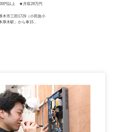
安斉組
株式会社レボ
3,000円以上 ★月収28万円
月給264,000円～545,000円 ☆年収
も可
1,000万円も可...
県厚木市三田1729（小田急小
神奈川県横浜市港北区北新横浜1-8-
「本厚木駅」から車15...
10（横浜市営ブルーライン「...