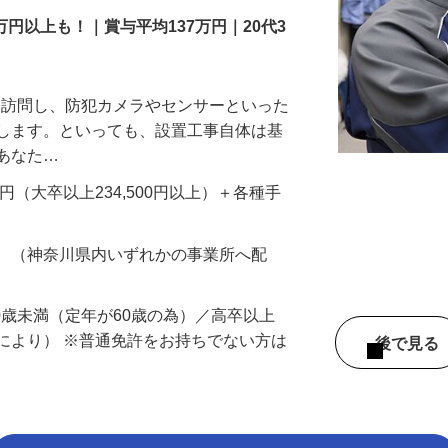
万円以上も！｜賞与平均137万円｜20代3
先を訪問し、防犯カメラやセンサーといった
置します。といっても、設置工事自体は基
、あなた…
700円（大卒以上234,500円以上）＋各種手
務 （神奈川県内いずれかの事業所へ配
60歳未満（定年が60歳の為）／高卒以上
により） ※普通免許をお持ちでない方は
後で見