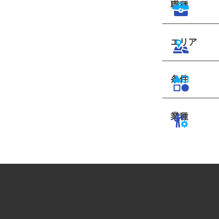
職種
エリア
条件
業種