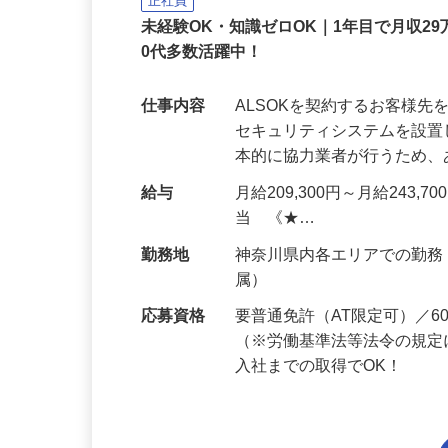
ALSOK株式会社
正社員
未経験OK・知識ゼロOK｜1年目で月収29
0代多数活躍中！
仕事内容
ALSOKを契約するお客様
セキュリティシステムを設
本的に協力業者が行うため
給与
月給209,300円～月給243,
当 《★…
勤務地
神奈川県内各エリアでの勤
属）
応募資格
要普通免許（AT限定可）／
（※労働基準法等法令の規定
入社までの取得でOK！