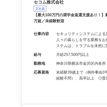
セコムの総合職
セコム株式会社
正社員
【最大100万円の奨学金返還支援あり！】
万超／未経験歓迎
仕事内容
セキュリティシステムによ
人々の暮らしを守る業務をお
ステムは、トラブルを未然
給与
月給257,500円以上
勤務地
神奈川県横浜市金沢区内各
応募資格
未経験39歳まで（例外事由
経験不問）、高卒以上 ◎普