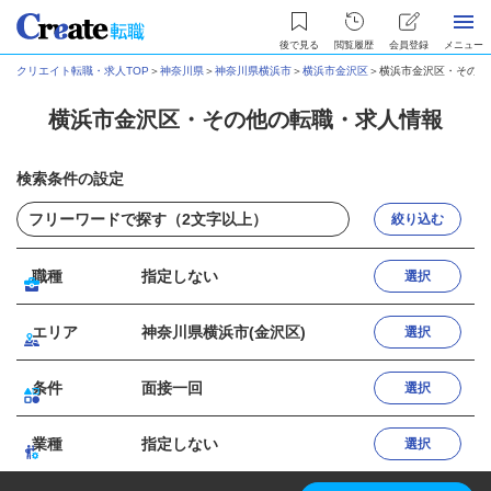
後で見る
閲覧履歴
会員登録
メニュー
クリエイト転職・求人TOP
＞
神奈川県
＞
神奈川県横浜市
＞
横浜市金沢区
＞
横浜市金沢区・その他
横浜市金沢区・その他の転職・求人情報
検索条件の設定
絞り込む
職種
指定しない
選択
エリア
神奈川県横浜市(金沢区)
選択
条件
面接一回
選択
業種
指定しない
選択