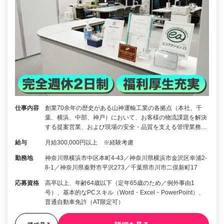
仕事内容
創業70余年の歴史がある山神運輸工業の各拠点（本社、千
葉、横浜、中部、神戸）において、お客様の物流課題を解決
する提案営業、および現場の安全・品質を支える管理業務…
給与
月給300,000円以上 ※経験考慮
勤務地
神奈川県横浜市中区本町4-43／神奈川県横浜市金沢区幸浦2-
8-1／神奈川県秦野市平沢273／千葉県市川市二俣新町17
応募資格
高卒以上、年齢64歳以下（定年65歳のため／例外事由1
号）、基本的なPCスキル（Word・Excel・PowerPoint）、
普通自動車免許（AT限定可）