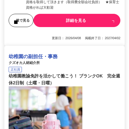
資格を取得して頂きます（取得費全額会社負担） ★保育士
資格がれば大歓迎
詳細を見る
後で見る
更新日： 2026/04/08 掲載終了日： 2027/04/02
幼稚園の副担任・事務
クズオカ人材紹介所
正社員
幼稚園教諭免許を活かして働こう！ ブランクOK 完全週
休2日制（土曜・日曜）