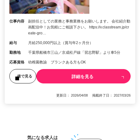
仕事内容
副担任としての業務と事務業務をお願いします。 会社紹介動
画配信中！お気軽にご相談下さい。 https://v.classtream.jp/cr
eate-gro…
給与
月給250,000円以上（賞与年2ヶ月分）
勤務地
千葉県船橋市三山／京成松戸線「習志野駅」より車5分
応募資格
幼稚園教諭 ブランクある方もOK
詳細を見る
後で見る
更新日： 2026/04/08 掲載終了日： 2027/03/26
1
気になる求人は