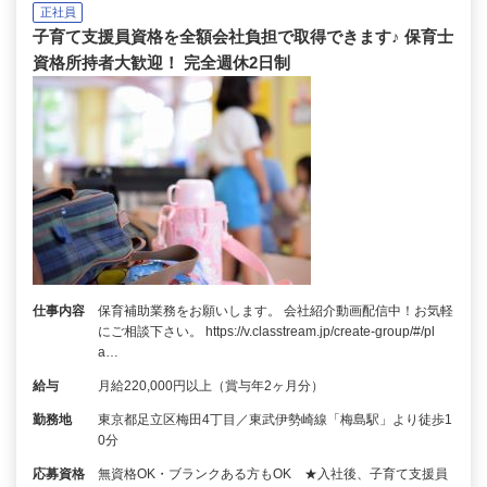
正社員
子育て支援員資格を全額会社負担で取得できます♪ 保育士
資格所持者大歓迎！ 完全週休2日制
仕事内容
保育補助業務をお願いします。 会社紹介動画配信中！お気軽
にご相談下さい。 https://v.classtream.jp/create-group/#/pl
a…
給与
月給220,000円以上（賞与年2ヶ月分）
勤務地
東京都足立区梅田4丁目／東武伊勢崎線「梅島駅」より徒歩1
0分
応募資格
無資格OK・ブランクある方もOK ★入社後、子育て支援員