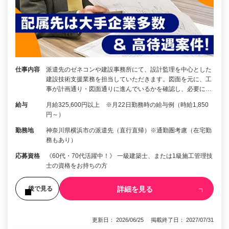
仕事内容
派遣先のゼネコンや建設事務所にて、設計監理を中心とした
建設技術支援業務を担当していただきます。図面を元に、工
事が計画通り・図面通りに進んでいるかを確認し、必要に…
給与
月給325,600円以上 ※月22日勤務時の給与例（時給1,850
円～）
勤務地
神奈川県横浜市の派遣先（直行直帰）※通勤圏考慮（在宅勤
務もあり）
応募資格
《60代・70代活躍中！》 一級建築士、または1級施工管理技
士の資格をお持ちの方
詳細を見る
後で見る
更新日： 2026/06/25 掲載終了日： 2027/07/31