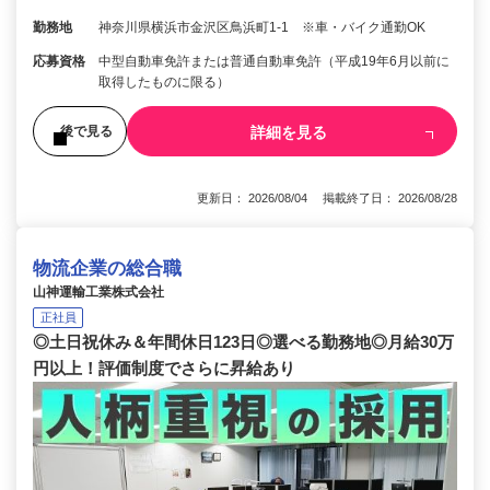
勤務地
神奈川県横浜市金沢区鳥浜町1-1 ※車・バイク通勤OK
応募資格
中型自動車免許または普通自動車免許（平成19年6月以前に
取得したものに限る）
詳細を見る
後で見る
更新日： 2026/08/04 掲載終了日： 2026/08/28
物流企業の総合職
山神運輸工業株式会社
正社員
◎土日祝休み＆年間休日123日◎選べる勤務地◎月給30万
円以上！評価制度でさらに昇給あり