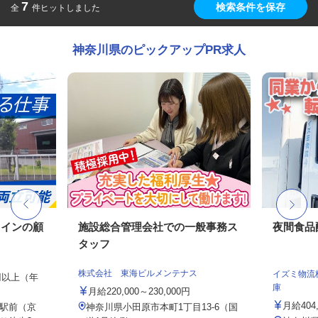
7
検索条件を保存
全
件ヒットしました
神奈川県のピックアップPR求人
メインの顧
施設総合管理会社での一般事務ス
夜間食品
タッフ
株式会社 東海ビルメンテナス
イズミ物流
0円以上（年
庫
月給220,000～230,000円
月給404
駅前（京
神奈川県小田原市本町1丁目13-6（国