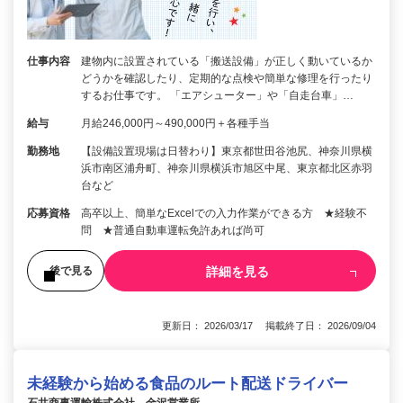
仕事内容
建物内に設置されている「搬送設備」が正しく動いているか
どうかを確認したり、定期的な点検や簡単な修理を行ったり
するお仕事です。 「エアシューター」や「自走台車」…
給与
月給246,000円～490,000円＋各種手当
勤務地
【設備設置現場は日替わり】東京都世田谷池尻、神奈川県横
浜市南区浦舟町、神奈川県横浜市旭区中尾、東京都北区赤羽
台など
応募資格
高卒以上、簡単なExcelでの入力作業ができる方 ★経験不
問 ★普通自動車運転免許あれば尚可
詳細を見る
後で見る
更新日： 2026/03/17 掲載終了日： 2026/09/04
未経験から始める食品のルート配送ドライバー