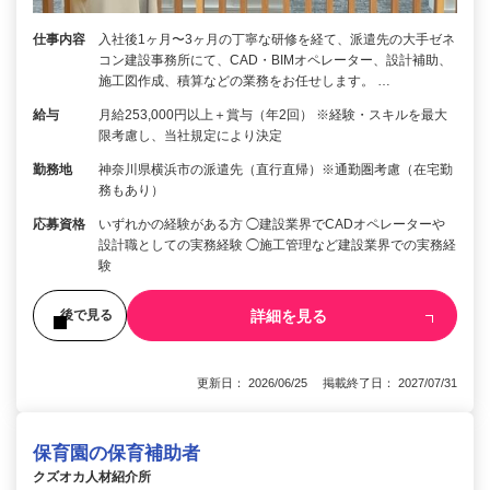
仕事内容
入社後1ヶ月〜3ヶ月の丁寧な研修を経て、派遣先の大手ゼネ
コン建設事務所にて、CAD・BIMオペレーター、設計補助、
施工図作成、積算などの業務をお任せします。 …
給与
月給253,000円以上＋賞与（年2回） ※経験・スキルを最大
限考慮し、当社規定により決定
勤務地
神奈川県横浜市の派遣先（直行直帰）※通勤圏考慮（在宅勤
務もあり）
応募資格
いずれかの経験がある方 ◯建設業界でCADオペレーターや
設計職としての実務経験 ◯施工管理など建設業界での実務経
験
詳細を見る
後で見る
更新日： 2026/06/25 掲載終了日： 2027/07/31
保育園の保育補助者
クズオカ人材紹介所