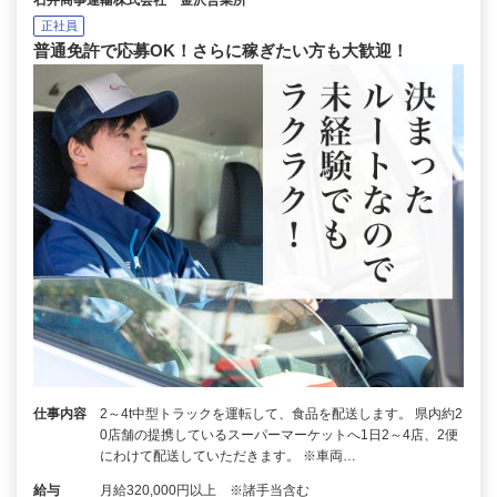
石井商事運輸株式会社 金沢営業所
正社員
普通免許で応募OK！さらに稼ぎたい方も大歓迎！
仕事内容
2～4t中型トラックを運転して、食品を配送します。 県内約2
0店舗の提携しているスーパーマーケットへ1日2～4店、2便
にわけて配送していただきます。 ※車両…
給与
月給320,000円以上 ※諸手当含む