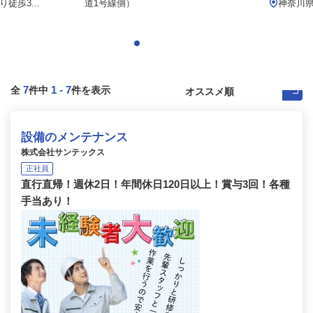
徒歩3...
道1号線側）
神奈川県
7
1
-
7
全
件中
件を表示
設備のメンテナンス
株式会社サンテックス
正社員
直行直帰！週休2日！年間休日120日以上！賞与3回！各種
手当あり！