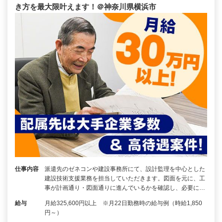
き方を最大限叶えます！＠神奈川県横浜市
仕事内容
派遣先のゼネコンや建設事務所にて、設計監理を中心とした
建設技術支援業務を担当していただきます。図面を元に、工
事が計画通り・図面通りに進んでいるかを確認し、必要に…
給与
月給325,600円以上 ※月22日勤務時の給与例（時給1,850
円～）