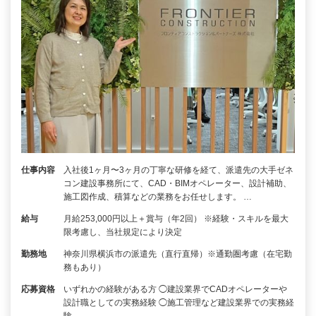
仕事内容
入社後1ヶ月〜3ヶ月の丁寧な研修を経て、派遣先の大手ゼネ
コン建設事務所にて、CAD・BIMオペレーター、設計補助、
施工図作成、積算などの業務をお任せします。 …
給与
月給253,000円以上＋賞与（年2回） ※経験・スキルを最大
限考慮し、当社規定により決定
勤務地
神奈川県横浜市の派遣先（直行直帰）※通勤圏考慮（在宅勤
務もあり）
応募資格
いずれかの経験がある方 ◯建設業界でCADオペレーターや
設計職としての実務経験 ◯施工管理など建設業界での実務経
験