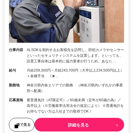
仕事内容
ALSOKを契約するお客様先を訪問し、防犯カメラやセンサー
といったセキュリティシステムを設置します。といっても、
設置工事自体は基本的に協力業者が行うため、あなた…
給与
月給209,300円～月給243,700円（大卒以上234,500円以上）
＋各種手当 《★…
勤務地
神奈川県内各エリアでの勤務 （神奈川県内いずれかの事業
所へ配属）
応募資格
要普通免許（AT限定可）／60歳未満（定年が60歳の為）／
高卒以上（※労働基準法等法令の規定により） ※普通免許を
お持ちでない方は入社までの取得でOK！
詳細を見る
後で見る