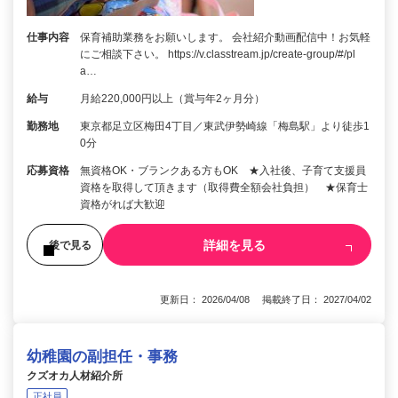
仕事内容
保育補助業務をお願いします。 会社紹介動画配信中！お気軽
にご相談下さい。 https://v.classtream.jp/create-group/#/pl
a…
給与
月給220,000円以上（賞与年2ヶ月分）
勤務地
東京都足立区梅田4丁目／東武伊勢崎線「梅島駅」より徒歩1
0分
応募資格
無資格OK・ブランクある方もOK ★入社後、子育て支援員
資格を取得して頂きます（取得費全額会社負担） ★保育士
資格がれば大歓迎
詳細を見る
後で見る
更新日： 2026/04/08 掲載終了日： 2027/04/02
幼稚園の副担任・事務
クズオカ人材紹介所
正社員