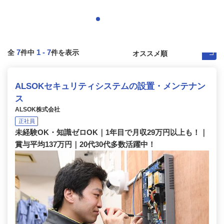
7
1
-
7
全
件中
件を表示
ALSOKセキュリティシステムの設置・メンテナン
ス
ALSOK株式会社
正社員
未経験OK・知識ゼロOK｜1年目で月収29万円以上も！｜
賞与平均137万円｜20代30代多数活躍中！