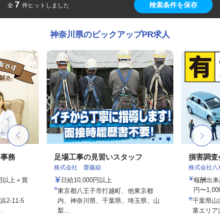
7
検索条件を保存
全
件ヒットしました
神奈川県のピックアップPR求人
務事務
足場工事の見習いスタッフ
損害調査
株式会社 齋藤組
株式会社八
00円以上＋賞
日給10,000円以上
報酬出来高
円〜1,00
東京都八王子市打越町、他東京都
-11-5
内、神奈川県、千葉県、埼玉県、山
千葉県山
.
梨...
業エリア