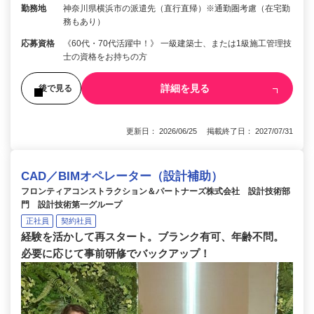
勤務地
神奈川県横浜市の派遣先（直行直帰）※通勤圏考慮（在宅勤
務もあり）
応募資格
《60代・70代活躍中！》 一級建築士、または1級施工管理技
士の資格をお持ちの方
詳細を見る
後で見る
更新日： 2026/06/25 掲載終了日： 2027/07/31
CAD／BIMオペレーター（設計補助）
フロンティアコンストラクション＆パートナーズ株式会社 設計技術部
門 設計技術第一グループ
正社員
契約社員
経験を活かして再スタート。ブランク有可、年齢不問。
必要に応じて事前研修でバックアップ！