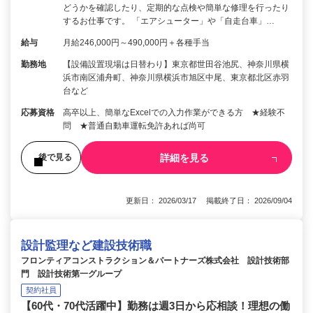
どうかを確認したり、定期的な点検や簡単な修理を行ったり
するお仕事です。 「エアシューター」や「自走台車」…
給与
月給246,000円～490,000円＋各種手当
勤務地
【設備設置現場は日替わり】東京都世田谷池尻、神奈川県横
浜市南区浦舟町、神奈川県横浜市旭区中尾、東京都北区赤羽
台など
応募資格
高卒以上、簡単なExcelでの入力作業ができる方 ★経験不
問 ★普通自動車運転免許あれば尚可
詳細を見る
後で見る
更新日： 2026/03/17 掲載終了日： 2026/09/04
設計監理など建設技術職
フロンティアコンストラクション＆パートナーズ株式会社 設計技術部
門 設計技術第一グループ
契約社員
【60代・70代活躍中】勤務は週3日から応相談！理想の働