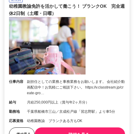
幼稚園教諭免許を活かして働こう！ ブランクOK 完全週
休2日制（土曜・日曜）
仕事内容
副担任としての業務と事務業務をお願いします。 会社紹介動
画配信中！お気軽にご相談下さい。 https://v.classtream.jp/cr
eate-gro…
給与
月給250,000円以上（賞与年2ヶ月分）
勤務地
千葉県船橋市三山／京成松戸線「習志野駅」より車5分
応募資格
幼稚園教諭 ブランクある方もOK