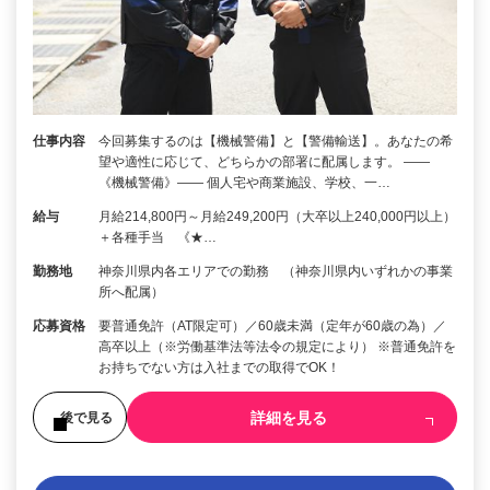
仕事内容
今回募集するのは【機械警備】と【警備輸送】。あなたの希
望や適性に応じて、どちらかの部署に配属します。 ――
《機械警備》―― 個人宅や商業施設、学校、一…
給与
月給214,800円～月給249,200円（大卒以上240,000円以上）
＋各種手当 《★…
勤務地
神奈川県内各エリアでの勤務 （神奈川県内いずれかの事業
所へ配属）
応募資格
要普通免許（AT限定可）／60歳未満（定年が60歳の為）／
高卒以上（※労働基準法等法令の規定により） ※普通免許を
お持ちでない方は入社までの取得でOK！
詳細を見る
後で見る