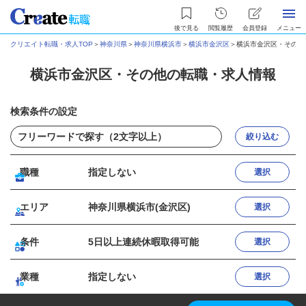
後で見る
閲覧履歴
会員登録
メニュー
クリエイト転職・求人TOP
＞
神奈川県
＞
神奈川県横浜市
＞
横浜市金沢区
＞
横浜市金沢区・その他
横浜市金沢区・その他の転職・求人情報
検索条件の設定
絞り込む
職種
指定しない
選択
エリア
神奈川県横浜市(金沢区)
選択
条件
5日以上連続休暇取得可能
選択
業種
指定しない
選択