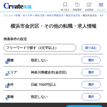
後で見る
閲覧履歴
会員登録
メニュー
クリエイト転職・求人TOP
＞
神奈川県
＞
神奈川県横浜市
＞
横浜市金沢区
＞
横浜市金沢区・その他
横浜市金沢区・その他の転職・求人情報
検索条件の設定
絞り込む
職種
指定しない
選択
エリア
神奈川県横浜市(金沢区)
選択
条件
日給 7000円以上
選択
業種
指定しない
選択