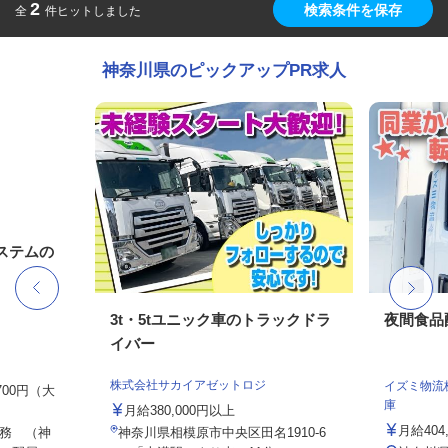
2
検索条件を保存
全
件ヒットしました
神奈川県のピックアップPR求人
ステムの
3t・5tユニック車のトラックドラ
夜間食品
イバー
株式会社サカイアゼットロジ
イズミ物流
,700円（大
庫
月給380,000円以上
月給404
務 （神
神奈川県相模原市中央区田名1910-6