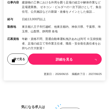
仕事内容
建築物の工事における外周を囲う足場の組立や解体作業など
足場鳶業務。 ゼネコン・ビルダーの一次下請けとして、集合
住宅、公共施設などの新築・改修をメインとした仮設…
給与
日給13,000円以上
勤務地
東京都八王子市打越町、他東京都内、神奈川県、千葉県、埼
玉県、山梨県、静岡県 各地
応募資格
年齢・資格不問、普通自動車運転免許あれば尚可 ※玉掛技能
者、足場の組立て等作業主任者、職長・安全衛生責任者をお
持ちの方大歓迎！
詳細を見る
後で見る
更新日： 2026/06/15 掲載終了日： 2027/06/25
1
気になる求人は