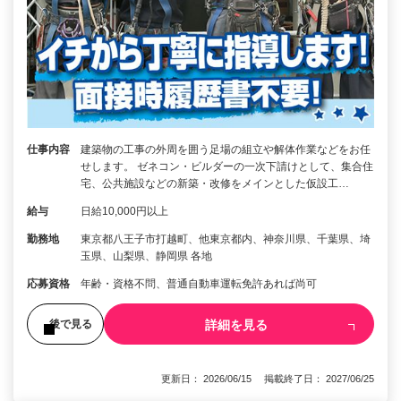
仕事内容
建築物の工事の外周を囲う足場の組立や解体作業などをお任
せします。 ゼネコン・ビルダーの一次下請けとして、集合住
宅、公共施設などの新築・改修をメインとした仮設工…
給与
日給10,000円以上
勤務地
東京都八王子市打越町、他東京都内、神奈川県、千葉県、埼
玉県、山梨県、静岡県 各地
応募資格
年齢・資格不問、普通自動車運転免許あれば尚可
詳細を見る
後で見る
更新日： 2026/06/15 掲載終了日： 2027/06/25