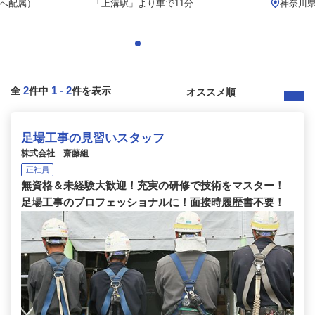
へ配属）
「上溝駅」より車で11分...
神奈川県
2
1
-
2
全
件中
件を表示
足場工事の見習いスタッフ
株式会社 齋藤組
正社員
無資格＆未経験大歓迎！充実の研修で技術をマスター！
足場工事のプロフェッショナルに！面接時履歴書不要！