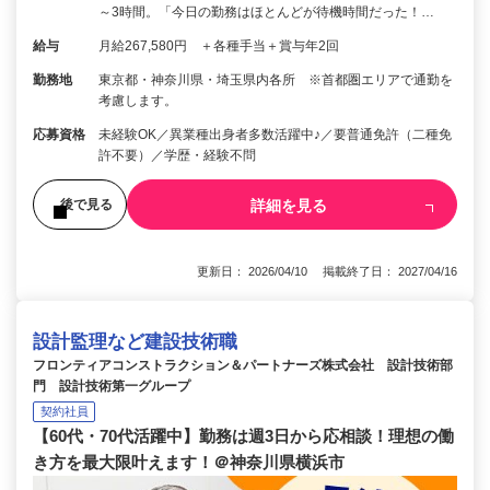
～3時間。「今日の勤務はほとんどが待機時間だった！…
給与
月給267,580円 ＋各種手当＋賞与年2回
勤務地
東京都・神奈川県・埼玉県内各所 ※首都圏エリアで通勤を
考慮します。
応募資格
未経験OK／異業種出身者多数活躍中♪／要普通免許（二種免
許不要）／学歴・経験不問
詳細を見る
後で見る
更新日： 2026/04/10 掲載終了日： 2027/04/16
設計監理など建設技術職
フロンティアコンストラクション＆パートナーズ株式会社 設計技術部
門 設計技術第一グループ
契約社員
【60代・70代活躍中】勤務は週3日から応相談！理想の働
き方を最大限叶えます！＠神奈川県横浜市