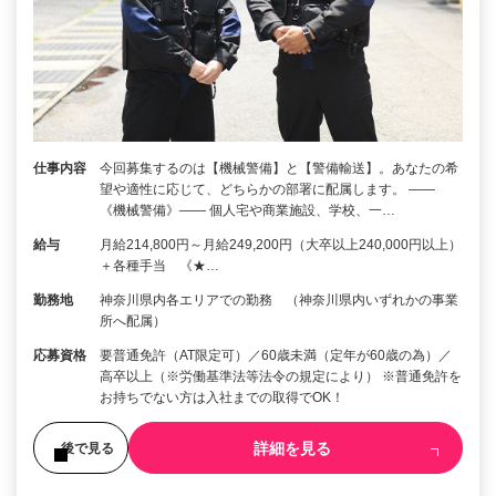
仕事内容
今回募集するのは【機械警備】と【警備輸送】。あなたの希
望や適性に応じて、どちらかの部署に配属します。 ――
《機械警備》―― 個人宅や商業施設、学校、一…
給与
月給214,800円～月給249,200円（大卒以上240,000円以上）
＋各種手当 《★…
勤務地
神奈川県内各エリアでの勤務 （神奈川県内いずれかの事業
所へ配属）
応募資格
要普通免許（AT限定可）／60歳未満（定年が60歳の為）／
高卒以上（※労働基準法等法令の規定により） ※普通免許を
お持ちでない方は入社までの取得でOK！
詳細を見る
後で見る