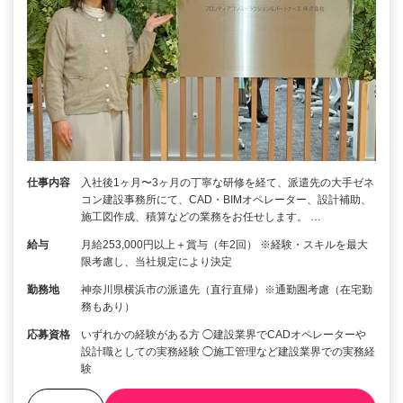
仕事内容
入社後1ヶ月〜3ヶ月の丁寧な研修を経て、派遣先の大手ゼネ
コン建設事務所にて、CAD・BIMオペレーター、設計補助、
施工図作成、積算などの業務をお任せします。 …
給与
月給253,000円以上＋賞与（年2回） ※経験・スキルを最大
限考慮し、当社規定により決定
勤務地
神奈川県横浜市の派遣先（直行直帰）※通勤圏考慮（在宅勤
務もあり）
応募資格
いずれかの経験がある方 ◯建設業界でCADオペレーターや
設計職としての実務経験 ◯施工管理など建設業界での実務経
験