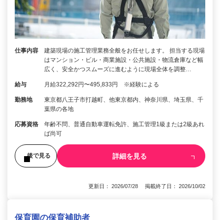
仕事内容
建築現場の施工管理業務全般をお任せします。 担当する現場
はマンション・ビル・商業施設・公共施設・物流倉庫など幅
広く、安全かつスムーズに進むように現場全体を調整…
給与
月給322,292円〜495,833円 ※経験による
勤務地
東京都八王子市打越町、他東京都内、神奈川県、埼玉県、千
葉県の各地
応募資格
年齢不問、普通自動車運転免許、施工管理1級または2級あれ
ば尚可
詳細を見る
後で見る
更新日： 2026/07/28 掲載終了日： 2026/10/02
保育園の保育補助者