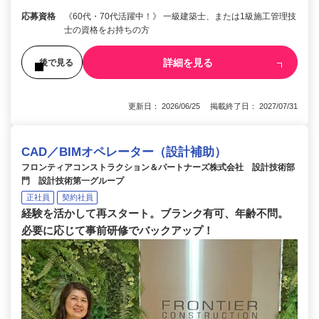
応募資格
《60代・70代活躍中！》 一級建築士、または1級施工管理技
士の資格をお持ちの方
詳細を見る
後で見る
更新日： 2026/06/25 掲載終了日： 2027/07/31
CAD／BIMオペレーター（設計補助）
フロンティアコンストラクション＆パートナーズ株式会社 設計技術部
門 設計技術第一グループ
正社員
契約社員
経験を活かして再スタート。ブランク有可、年齢不問。
必要に応じて事前研修でバックアップ！