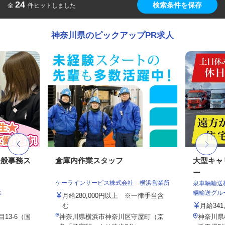
24
検索条件を保存
全
件ヒットしました
神奈川県のピックアップPR求人
一般事務ス
倉庫内作業スタッフ
大型キャ
ー
ケーラインサービス株式会社 横浜営業所
泉車輛輸送
ス
輛輸送グル
月給280,000円以上 ※一律手当含
む
月給341,
13-6（国
神奈川県横浜市神奈川区守屋町（京
神奈川県