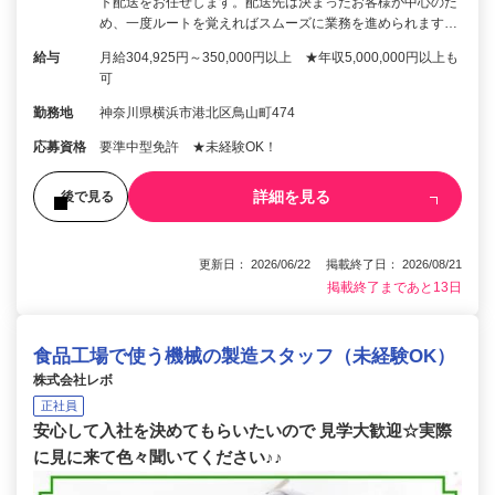
ト配送をお任せします。配送先は決まったお客様が中心のた
め、一度ルートを覚えればスムーズに業務を進められます…
給与
月給304,925円～350,000円以上 ★年収5,000,000円以上も
可
勤務地
神奈川県横浜市港北区鳥山町474
応募資格
要準中型免許 ★未経験OK！
詳細を見る
後で見る
更新日： 2026/06/22 掲載終了日： 2026/08/21
掲載終了まであと13日
食品工場で使う機械の製造スタッフ（未経験OK）
株式会社レボ
正社員
安心して入社を決めてもらいたいので 見学大歓迎☆実際
に見に来て色々聞いてください♪♪