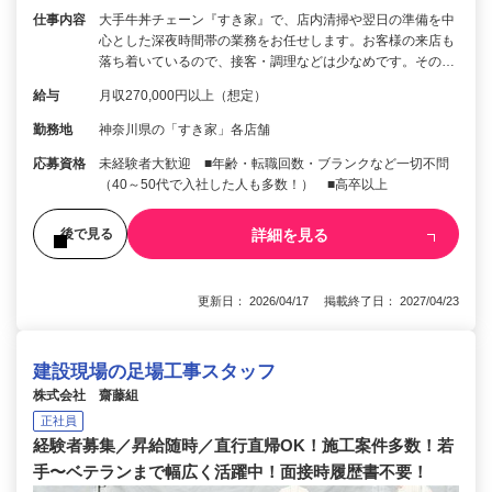
仕事内容
大手牛丼チェーン『すき家』で、店内清掃や翌日の準備を中
心とした深夜時間帯の業務をお任せします。お客様の来店も
落ち着いているので、接客・調理などは少なめです。その…
給与
月収270,000円以上（想定）
勤務地
神奈川県の「すき家」各店舗
応募資格
未経験者大歓迎 ■年齢・転職回数・ブランクなど一切不問
（40～50代で入社した人も多数！） ■高卒以上
詳細を見る
後で見る
更新日： 2026/04/17 掲載終了日： 2027/04/23
建設現場の足場工事スタッフ
株式会社 齋藤組
正社員
経験者募集／昇給随時／直行直帰OK！施工案件多数！若
手〜ベテランまで幅広く活躍中！面接時履歴書不要！