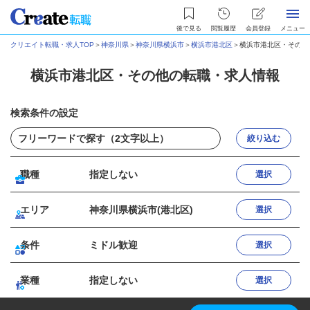
後で見る
閲覧履歴
会員登録
メニュー
クリエイト転職・求人TOP
＞
神奈川県
＞
神奈川県横浜市
＞
横浜市港北区
＞
横浜市港北区・その他
横浜市港北区・その他の転職・求人情報
検索条件の設定
絞り込む
職種
指定しない
選択
エリア
神奈川県横浜市(港北区)
選択
条件
ミドル歓迎
選択
業種
指定しない
選択