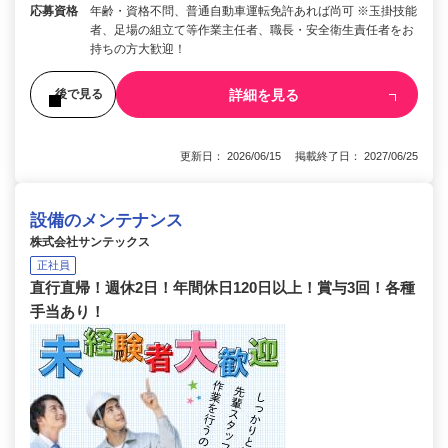
応募資格
年齢・資格不問、普通自動車運転免許あれば尚可 ※玉掛技能
者、足場の組立て等作業主任者、職長・安全衛生責任者をお
持ちの方大歓迎！
詳細を見る
後で見る
更新日： 2026/06/15 掲載終了日： 2027/06/25
設備のメンテナンス
株式会社サンテックス
正社員
直行直帰！週休2日！年間休日120日以上！賞与3回！各種
手当あり！