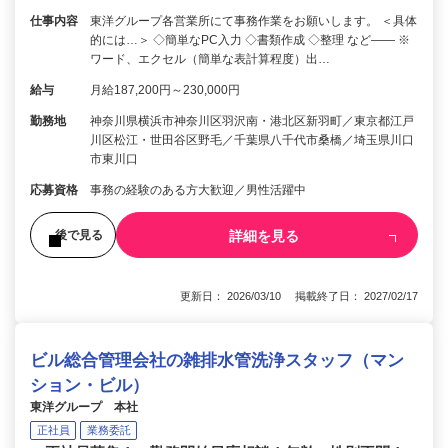
仕事内容
東洋グループ各営業所にて事務作業をお願いします。 ＜具体
的には…＞ ◇簡単なPC入力 ◇書類作成 ◇整理 など―― ※
ワード、エクセル（簡単な表計算程度）出…
給与
月給187,200円～230,000円
勤務地
神奈川県横浜市神奈川区羽沢南・港北区新羽町／東京都江戸
川区松江・世田谷区野毛／千葉県八千代市桑橋／埼玉県川口
市東川口
応募資格
事務の経験のある方大歓迎／男性活躍中
詳細を見る
後で見る
更新日： 2026/03/10 掲載終了日： 2027/02/17
ビル総合管理会社の雑排水管洗浄スタッフ（マン
ション・ビル）
東洋グループ 本社
正社員
業務委託