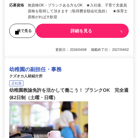
応募資格
無資格OK・ブランクある方もOK ★入社後、子育て支援員
資格を取得して頂きます（取得費全額会社負担） ★保育士
資格がれば大歓迎
詳細を見る
後で見る
更新日： 2026/04/08 掲載終了日： 2027/04/02
幼稚園の副担任・事務
クズオカ人材紹介所
正社員
幼稚園教諭免許を活かして働こう！ ブランクOK 完全週
休2日制（土曜・日曜）