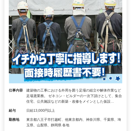
仕事内容
建築物の工事における外周を囲う足場の組立や解体作業など
足場鳶業務。 ゼネコン・ビルダーの一次下請けとして、集合
住宅、公共施設などの新築・改修をメインとした仮設…
給与
日給13,000円以上
勤務地
東京都八王子市打越町、他東京都内、神奈川県、千葉県、埼
玉県、山梨県、静岡県 各地