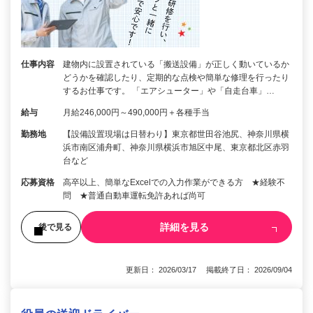
仕事内容
建物内に設置されている「搬送設備」が正しく動いているか
どうかを確認したり、定期的な点検や簡単な修理を行ったり
するお仕事です。 「エアシューター」や「自走台車」…
給与
月給246,000円～490,000円＋各種手当
勤務地
【設備設置現場は日替わり】東京都世田谷池尻、神奈川県横
浜市南区浦舟町、神奈川県横浜市旭区中尾、東京都北区赤羽
台など
応募資格
高卒以上、簡単なExcelでの入力作業ができる方 ★経験不
問 ★普通自動車運転免許あれば尚可
詳細を見る
後で見る
更新日： 2026/03/17 掲載終了日： 2026/09/04