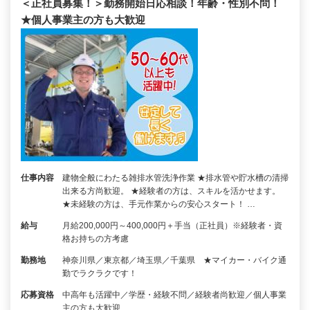
＜正社員募集！＞勤務開始日応相談！年齢・性別不問！
★個人事業主の方も大歓迎
仕事内容
建物全般にわたる雑排水管洗浄作業 ★排水管や貯水槽の清掃
出来る方尚歓迎。 ★経験者の方は、スキルを活かせます。
★未経験の方は、手元作業からの安心スタート！ …
給与
月給200,000円～400,000円＋手当（正社員）※経験者・資
格お持ちの方考慮
勤務地
神奈川県／東京都／埼玉県／千葉県 ★マイカー・バイク通
勤でラクラクです！
応募資格
中高年も活躍中／学歴・経験不問／経験者尚歓迎／個人事業
主の方も大歓迎