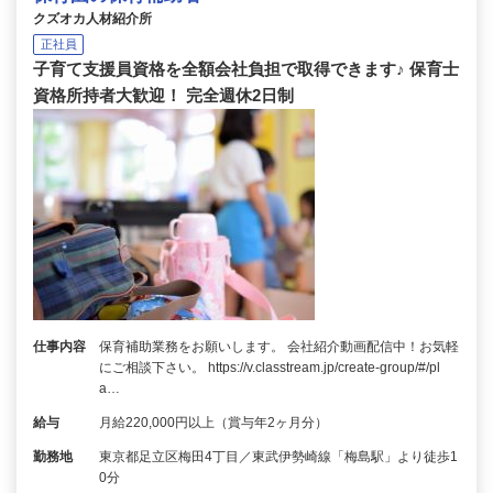
クズオカ人材紹介所
正社員
子育て支援員資格を全額会社負担で取得できます♪ 保育士
資格所持者大歓迎！ 完全週休2日制
仕事内容
保育補助業務をお願いします。 会社紹介動画配信中！お気軽
にご相談下さい。 https://v.classtream.jp/create-group/#/pl
a…
給与
月給220,000円以上（賞与年2ヶ月分）
勤務地
東京都足立区梅田4丁目／東武伊勢崎線「梅島駅」より徒歩1
0分