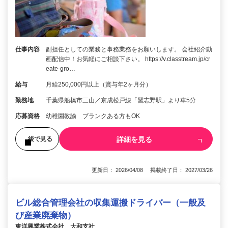
仕事内容
副担任としての業務と事務業務をお願いします。 会社紹介動
画配信中！お気軽にご相談下さい。 https://v.classtream.jp/cr
eate-gro…
給与
月給250,000円以上（賞与年2ヶ月分）
勤務地
千葉県船橋市三山／京成松戸線「習志野駅」より車5分
応募資格
幼稚園教諭 ブランクある方もOK
詳細を見る
後で見る
更新日： 2026/04/08 掲載終了日： 2027/03/26
ビル総合管理会社の収集運搬ドライバー（一般及
び産業廃棄物）
東洋興業株式会社 大和支社