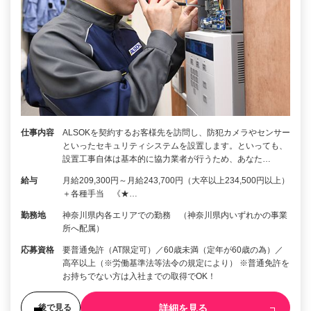
仕事内容
ALSOKを契約するお客様先を訪問し、防犯カメラやセンサー
といったセキュリティシステムを設置します。といっても、
設置工事自体は基本的に協力業者が行うため、あなた…
給与
月給209,300円～月給243,700円（大卒以上234,500円以上）
＋各種手当 《★…
勤務地
神奈川県内各エリアでの勤務 （神奈川県内いずれかの事業
所へ配属）
応募資格
要普通免許（AT限定可）／60歳未満（定年が60歳の為）／
高卒以上（※労働基準法等法令の規定により） ※普通免許を
お持ちでない方は入社までの取得でOK！
詳細を見る
後で見る