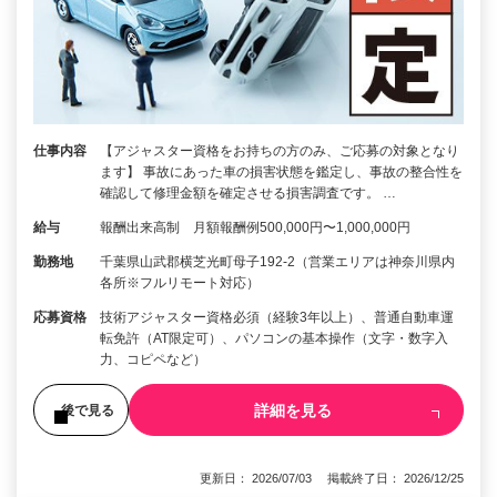
仕事内容
【アジャスター資格をお持ちの方のみ、ご応募の対象となり
ます】 事故にあった車の損害状態を鑑定し、事故の整合性を
確認して修理金額を確定させる損害調査です。 …
給与
報酬出来高制 月額報酬例500,000円〜1,000,000円
勤務地
千葉県山武郡横芝光町母子192-2（営業エリアは神奈川県内
各所※フルリモート対応）
応募資格
技術アジャスター資格必須（経験3年以上）、普通自動車運
転免許（AT限定可）、パソコンの基本操作（文字・数字入
力、コピペなど）
詳細を見る
後で見る
更新日： 2026/07/03 掲載終了日： 2026/12/25