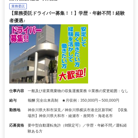
業務委託
【業務委託ドライバー募集！！】学歴・年齢不問！経験
者優遇♪
仕事内容
一般及び産業廃棄物の収集運搬業務 ※業務の変更範囲：なし
給与
報酬 完全出来高制 ★月収例：350,000円～500,000円
勤務地
神奈川県大和市深見／神奈川県横浜市港北区新羽町 【収集
場所】神奈川県大和市・綾瀬市・座間市・海老名市
応募資格
要中型自動運転免許（8t限定可）／学歴・年齢不問／運転経
験ある方