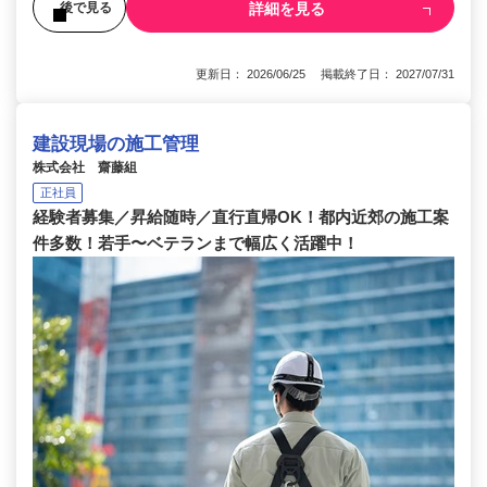
詳細を見る
後で見る
更新日： 2026/06/25 掲載終了日： 2027/07/31
建設現場の施工管理
株式会社 齋藤組
正社員
経験者募集／昇給随時／直行直帰OK！都内近郊の施工案
件多数！若手〜ベテランまで幅広く活躍中！