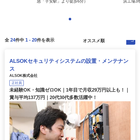
急「子安駅」より徒歩6分）
浜工場3
24
1
-
20
全
件中
件を表示
ALSOKセキュリティシステムの設置・メンテナン
ス
ALSOK株式会社
正社員
未経験OK・知識ゼロOK｜1年目で月収29万円以上も！｜
賞与平均137万円｜20代30代多数活躍中！