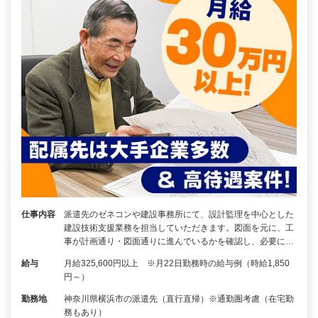
仕事内容
派遣先のゼネコンや建設事務所にて、設計監理を中心とした
建設技術支援業務を担当していただきます。図面を元に、工
事が計画通り・図面通りに進んでいるかを確認し、必要に…
給与
月給325,600円以上 ※月22日勤務時の給与例（時給1,850
円～）
勤務地
神奈川県横浜市の派遣先（直行直帰）※通勤圏考慮（在宅勤
務もあり）