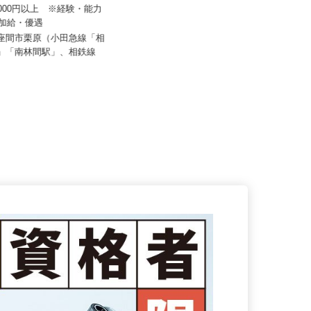
ドワークス株式会社
株式会社レボ
50,000円以上 ※経験・能力
し加給・優遇
月給264,000円～545,000円 ☆年収
1,000万円も可...
県座間市栗原（小田急線「相
駅」「南林間駅」、相鉄線
神奈川県横浜市港北区北新横浜1-8-
10（横浜市営ブルーライン「...