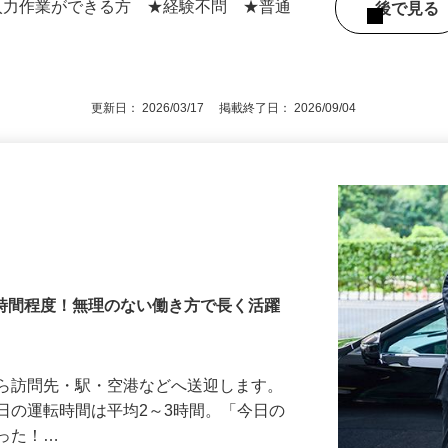
区中尾、東京都北区赤羽台など
での入力作業ができる方 ★経験不問 ★普通
後で見
更新日： 2026/03/17 掲載終了日： 2026/09/04
3時間程度！無理のない働き方で長く活躍
から訪問先・駅・空港などへ送迎します。