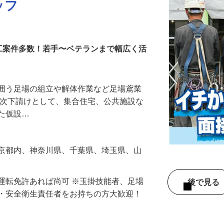
ッフ
工案件多数！若手〜ベテランまで幅広く活
を囲う足場の組立や解体作業など足場鳶業
一次下請けとして、集合住宅、公共施設な
した仮設…
東京都内、神奈川県、千葉県、埼玉県、山
運転免許あれば尚可 ※玉掛技能者、足場
後で見
長・安全衛生責任者をお持ちの方大歓迎！