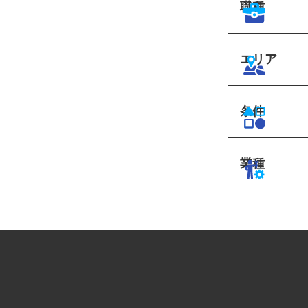
職種
エリア
条件
業種