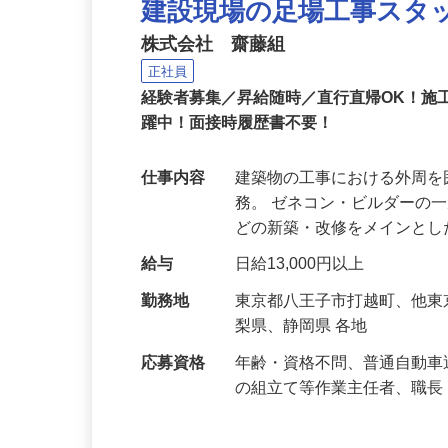
建設現場の足場工事スタ
株式会社 齋藤組
正社員
経験者募集／昇給随時／直行直帰OK！施
躍中！面接時履歴書不要！
仕事内容
建築物の工事における外周
務。 ゼネコン・ビルダーの
どの新築・改修をメインと
給与
日給13,000円以上
勤務地
東京都八王子市打越町、他
梨県、静岡県 各地
応募資格
年齢・資格不問、普通自動車
の組立て等作業主任者、職