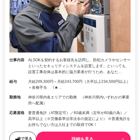
仕事内容
ALSOKを契約するお客様先を訪問し、防犯カメラやセンサー
といったセキュリティシステムを設置します。といっても、
設置工事自体は基本的に協力業者が行うため、あなた…
給与
月給209,300円～月給243,700円（大卒以上234,500円以上）
＋各種手当 《★…
勤務地
神奈川県内各エリアでの勤務 （神奈川県内いずれかの事業
所へ配属）
応募資格
要普通免許（AT限定可）／60歳未満（定年が60歳の為）／
高卒以上（※労働基準法等法令の規定により） ※普通免許を
お持ちでない方は入社までの取得でOK！
詳細を見る
後で見る