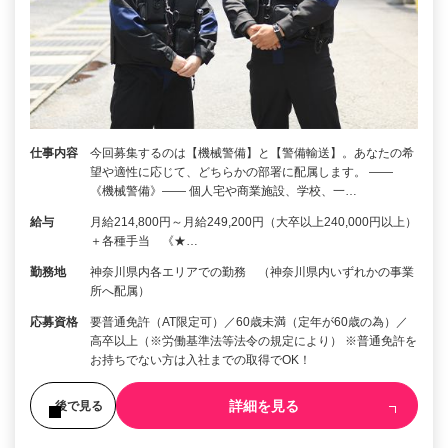
仕事内容
今回募集するのは【機械警備】と【警備輸送】。あなたの希
望や適性に応じて、どちらかの部署に配属します。 ――
《機械警備》―― 個人宅や商業施設、学校、一…
給与
月給214,800円～月給249,200円（大卒以上240,000円以上）
＋各種手当 《★…
勤務地
神奈川県内各エリアでの勤務 （神奈川県内いずれかの事業
所へ配属）
応募資格
要普通免許（AT限定可）／60歳未満（定年が60歳の為）／
高卒以上（※労働基準法等法令の規定により） ※普通免許を
お持ちでない方は入社までの取得でOK！
詳細を見る
後で見る