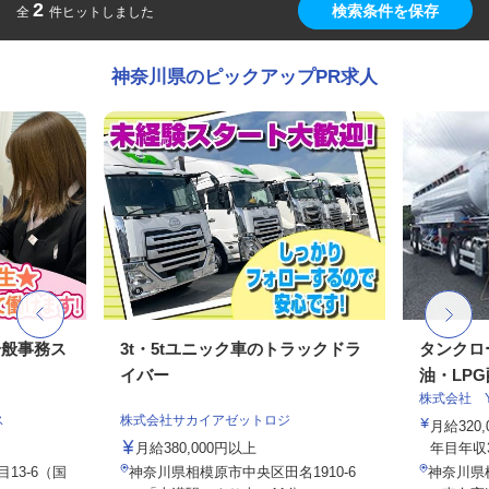
2
検索条件を保存
全
件ヒットしました
神奈川県のピックアップPR求人
一般事務ス
3t・5tユニック車のトラックドラ
タンクロ
イバー
油・LPG配
株式会社 Y.
ス
株式会社サカイアゼットロジ
月給320,
月給380,000円以上
年目年収38
13-6（国
神奈川県相模原市中央区田名1910-6
神奈川県横