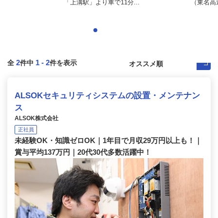
「上溝駅」より車で11分...
（東名⾼速
2
1
-
2
全
件中
件を表示
ALSOKセキュリティシステムの設置・メンテナン
ス
ALSOK株式会社
正社員
未経験OK・知識ゼロOK｜1年目で月収29万円以上も！｜
賞与平均137万円｜20代30代多数活躍中！