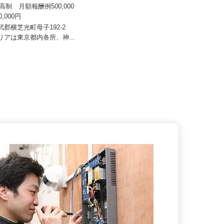
八車 越川調査事務所
株式会社 Y.D.L
来高制 月額報酬例500,000
月給320,000円～450,000円 ・⼊社
000,000円
1年目年収380万...
山武郡横芝光町母子192-2
神奈川県横浜市旭区上川井町2455-3
エリアは東京都内各所、神...
（東名⾼速「横浜町⽥IC」...