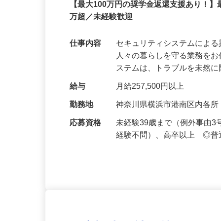
セコム株式会社
正社員
【最大100万円の奨学金返還支援あり！】
万超／未経験歓迎
仕事内容
セキュリティシステムによ
人々の暮らしを守る業務をお
ステムは、トラブルを未然
給与
月給257,500円以上
勤務地
神奈川県横浜市港南区内各
応募資格
未経験39歳まで（例外事由
経験不問）、高卒以上 ◎普