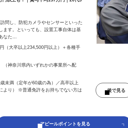
万円以上も！｜賞与平均137万円｜20代3
先を訪問し、防犯カメラやセンサーといった
置します。といっても、設置工事自体は基
、あなた…
700円（大卒以上234,500円以上）＋各種手
務 （神奈川県内いずれかの事業所へ配
60歳未満（定年が60歳の為）／高卒以上
により） ※普通免許をお持ちでない方は
後で見