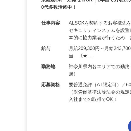
正社員
未経験OK・知識ゼロOK｜1年目で月収29
0代多数活躍中！
仕事内容
ALSOKを契約するお客様
セキュリティシステムを設
本的に協力業者が行うため
給与
月給209,300円～月給243,
当 《★…
勤務地
神奈川県内各エリアでの勤
属）
応募資格
要普通免許（AT限定可）／
（※労働基準法等法令の規定
入社までの取得でOK！