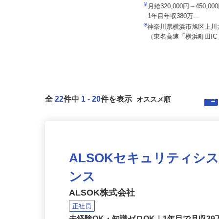
株式会社八車 越川調査事務所
株式会社 Y.D.L
報酬出来高制 月額報酬例500,000
月給320,000円～450,
円〜1,000,000円
1年目年収380万...
千葉県山武郡横芝光町母子192-2
神奈川県横浜市旭区上川井
（営業エリアは東京都内各所、神...
（東名⾼速「横浜町⽥IC」
全
22
件中
1
-
20
件を表示
ALSOKセキュリティシ
ンス
ALSOK株式会社