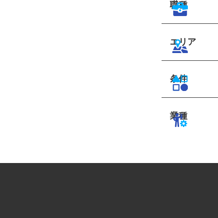
職種
エリア
条件
業種