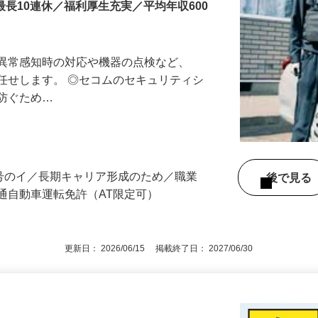
最長10連休／福利厚生充実／平均年収600
る異常感知時の対応や機器の点検など、
任せします。 ◎セコムのセキュリティシ
に防ぐため…
所
3号のイ／長期キャリア形成のため／職業
後で見
通自動車運転免許（AT限定可）
更新日： 2026/06/15 掲載終了日： 2027/06/30