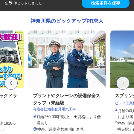
5
検索条件を保存
全
件ヒットしました
神奈川県のピックアップPR求人
ラックドラ
プラントやクレーンの設備保全ス
スプリン
タッフ（未経験...
ヒドロ工業
有限会社湘南倉見電気工事
月給24
月給260,000円以上 ★資格により優
により考
遇あり
910-6
神奈川県横
..
神奈川県高座郡寒川町倉見
明寺駅」徒