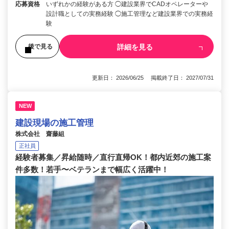
応募資格
いずれかの経験がある方 ◯建設業界でCADオペレーターや
設計職としての実務経験 ◯施工管理など建設業界での実務経
験
詳細を見る
後で見る
更新日： 2026/06/25 掲載終了日： 2027/07/31
NEW
建設現場の施工管理
株式会社 齋藤組
正社員
経験者募集／昇給随時／直行直帰OK！都内近郊の施工案
件多数！若手〜ベテランまで幅広く活躍中！