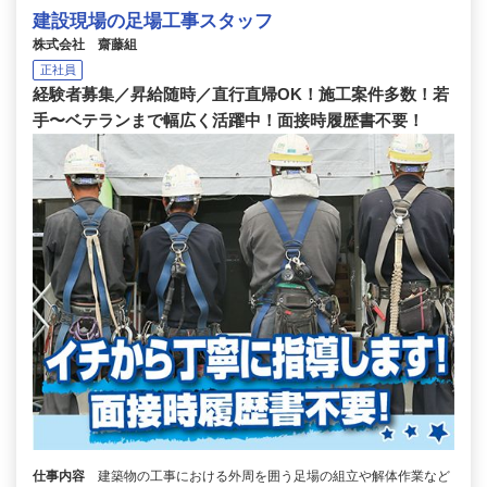
建設現場の足場工事スタッフ
株式会社 齋藤組
正社員
経験者募集／昇給随時／直行直帰OK！施工案件多数！若
手〜ベテランまで幅広く活躍中！面接時履歴書不要！
仕事内容
建築物の工事における外周を囲う足場の組立や解体作業など