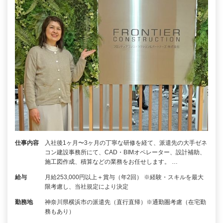
仕事内容
入社後1ヶ月〜3ヶ月の丁寧な研修を経て、派遣先の大手ゼネ
コン建設事務所にて、CAD・BIMオペレーター、設計補助、
施工図作成、積算などの業務をお任せします。 …
給与
月給253,000円以上＋賞与（年2回） ※経験・スキルを最大
限考慮し、当社規定により決定
勤務地
神奈川県横浜市の派遣先（直行直帰）※通勤圏考慮（在宅勤
務もあり）