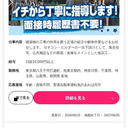
仕事内容
建築物の工事の外周を囲う足場の組立や解体作業などをお任
せします。 ゼネコン・ビルダーの一次下請けとして、集合住
宅、公共施設などの新築・改修をメインとした仮設工…
給与
日給10,000円以上
勤務地
東京都八王子市打越町、他東京都内、神奈川県、千葉県、埼
玉県、山梨県、静岡県 各地
応募資格
年齢・資格不問、普通自動車運転免許あれば尚可
詳細を見る
後で見る
更新日： 2026/06/15 掲載終了日： 2027/06/25