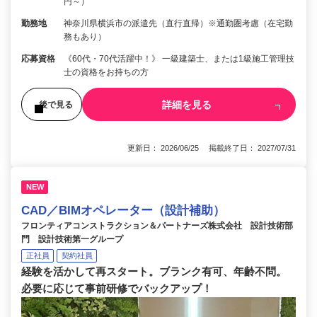
円～）
勤務地
神奈川県横浜市の派遣先（直行直帰）※通勤圏考慮（在宅勤
務もあり）
応募資格
《60代・70代活躍中！》 一級建築士、または1級施工管理技
士の資格をお持ちの方
詳細を見る
後で見る
更新日： 2026/06/25 掲載終了日： 2027/07/31
NEW
CAD／BIMオペレーター（設計補助）
フロンティアコンストラクション＆パートナーズ株式会社 設計技術部
門 設計技術第一グループ
正社員
契約社員
経験を活かして再スタート。ブランク有可、年齢不問。
必要に応じて事前研修でバックアップ！