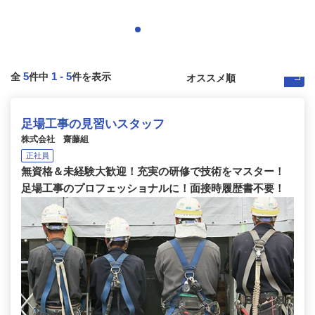
5
1
-
5
全
件中
件を表示
足場工事の見習いスタッフ
株式会社 齋藤組
正社員
無資格＆未経験大歓迎！充実の研修で技術をマスター！
足場工事のプロフェッショナルに！面接時履歴書不要！