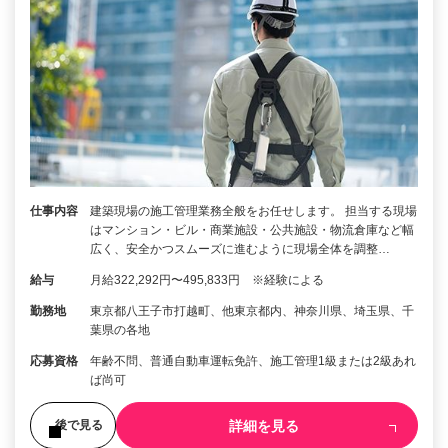
仕事内容
建築現場の施工管理業務全般をお任せします。 担当する現場
はマンション・ビル・商業施設・公共施設・物流倉庫など幅
広く、安全かつスムーズに進むように現場全体を調整…
給与
月給322,292円〜495,833円 ※経験による
勤務地
東京都八王子市打越町、他東京都内、神奈川県、埼玉県、千
葉県の各地
応募資格
年齢不問、普通自動車運転免許、施工管理1級または2級あれ
ば尚可
詳細を見る
後で見る