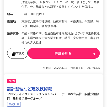
足場鳶業務。 ゼネコン・ビルダーの一次下請けとして、集合
住宅、公共施設などの新築・改修をメインとした仮設…
給与
日給13,000円以上
勤務地
東京都八王子市打越町、他東京都内、神奈川県、千葉県、埼
玉県、山梨県、静岡県 各地
応募資格
年齢・資格不問、普通自動車運転免許あれば尚可 ※玉掛技能
者、足場の組立て等作業主任者、職長・安全衛生責任者をお
持ちの方大歓迎！
詳細を見る
後で見る
更新日： 2026/06/15 掲載終了日： 2027/06/25
NEW
設計監理など建設技術職
フロンティアコンストラクション＆パートナーズ株式会社 設計技術部
門 設計技術第一グループ
契約社員