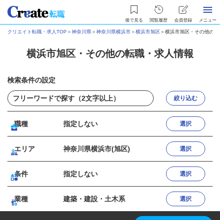
後で見る
閲覧履歴
会員登録
メニュー
クリエイト転職・求人TOP
＞
神奈川県
＞
神奈川県横浜市
＞
横浜市旭区
＞
横浜市旭区・その他の転
横浜市旭区・その他の転職・求人情報
検索条件の設定
絞り込む
職種
指定しない
選択
エリア
神奈川県横浜市(旭区)
選択
条件
指定しない
選択
業種
建築・建設・土木系
選択