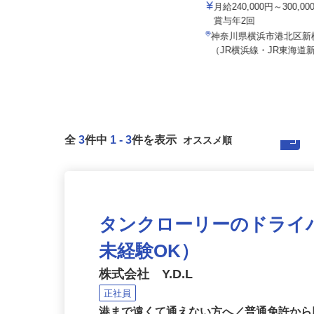
株式会社トップアライアン
双葉トータルケア株式会社
月給240,000円～300,
月給260,000円以上＋諸手当
賞与年2回
神奈川県横浜市瀬谷区卸本町9279-5
神奈川県横浜市港北区新横
5（田園都市線「南町田グラ...
（JR横浜線・JR東海道新
全
3
件中
1
-
3
件を表示
タンクローリーのドライ
未経験OK）
株式会社 Y.D.L
正社員