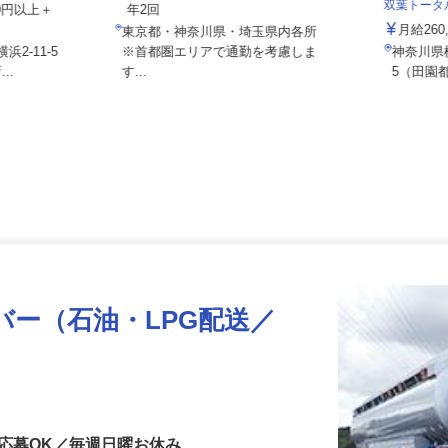
ス
月給267,580円 ＋各種手当＋賞与
双葉トー
000円以上＋
年2回
月給2
東京都・神奈川県・埼玉県内各所
浜2-11-5
※首都圏エリアで通勤を考慮しま
神奈川
...
す...
5（田
バー（⽯油・LPG配送／