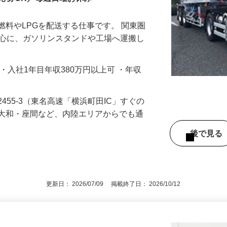
応募OK／毎週⽇曜お休み
燃料やLPGを配送する仕事です。 関東圏
中⼼に、ガソリンスタンドや⼯場へ運搬し
00円 ・⼊社1年目年収380万円以上可 ・年収
455-3（東名⾼速「横浜町⽥IC」すぐの
・⼤和・座間など、内陸エリアからでも通
後で見
更新日： 2026/07/09 掲載終了日： 2026/10/12