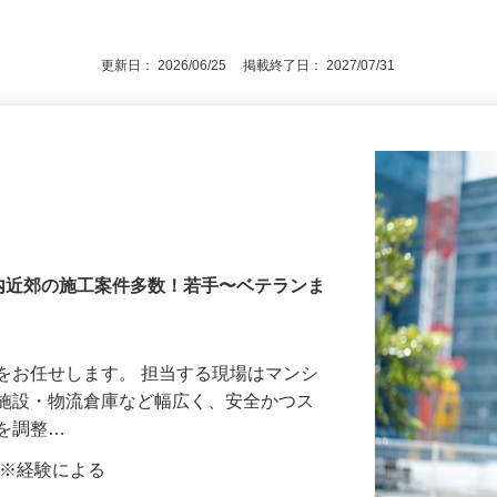
一級建築士、または1級施工管理技士の資格
後で見
更新日： 2026/06/25 掲載終了日： 2027/07/31
内近郊の施工案件多数！若手〜ベテランま
をお任せします。 担当する現場はマンシ
共施設・物流倉庫など幅広く、安全かつス
体を調整…