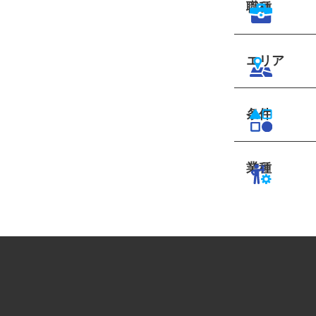
職種
エリア
条件
業種