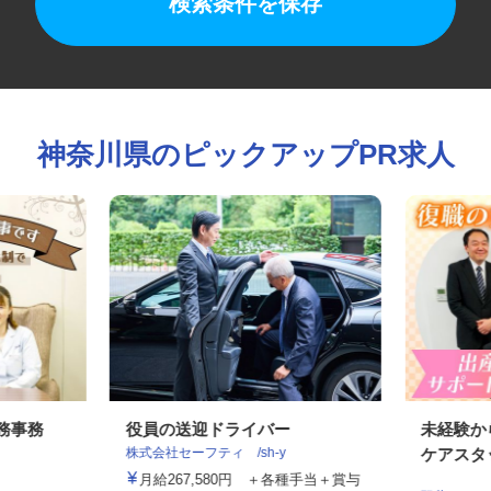
検索条件を保存
神奈川県のピックアップPR求人
総務事務
役員の送迎ドライバー
未経験
株式会社セーフティ /sh-y
ケアス