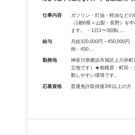
港まで遠くて通えない⽅へ／普通免許から
仕事内容
ガソリン・灯油・軽油などの
（1都6県＋⼭梨・⻑野）を
ます。 ・1⽇1〜3回転 …
給与
月給320,000円～450,0
例：450…
勤務地
神奈川県横浜市旭区上川井町2
⽴地です）★相模原・町⽥
勤しやすい環境です。
応募資格
普通免許取得後3年以上の⽅