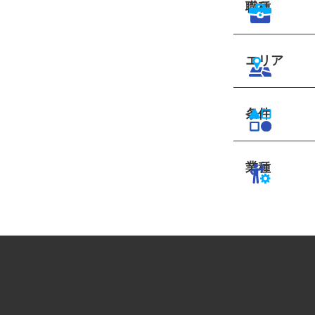
職種
エリア
条件
業種