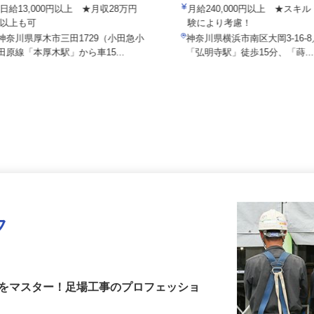
株式会社安斉組
ヒドロ工業株式会社
日給13,000円以上 ★月収28万円
月給240,000円以上 ★ス
以上も可
験により考慮！
神奈川県厚木市三田1729（小田急小
神奈川県横浜市南区大岡3-16
田原線「本厚木駅」から車15...
「弘明寺駅」徒歩15分、「蒔.
フ
術をマスター！足場工事のプロフェッショ