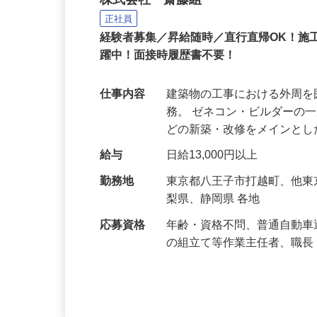
建設現場の足場工事スタ
株式会社 齋藤組
正社員
経験者募集／昇給随時／直行直帰OK！施
躍中！面接時履歴書不要！
仕事内容
建築物の工事における外周
務。 ゼネコン・ビルダーの
どの新築・改修をメインと
給与
日給13,000円以上
勤務地
東京都八王子市打越町、他
梨県、静岡県 各地
応募資格
年齢・資格不問、普通自動車
の組立て等作業主任者、職