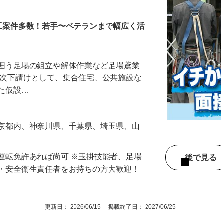
ッフ
工案件多数！若手〜ベテランまで幅広く活
を囲う足場の組立や解体作業など足場鳶業
一次下請けとして、集合住宅、公共施設な
した仮設…
東京都内、神奈川県、千葉県、埼玉県、山
運転免許あれば尚可 ※玉掛技能者、足場
後で見
長・安全衛生責任者をお持ちの方大歓迎！