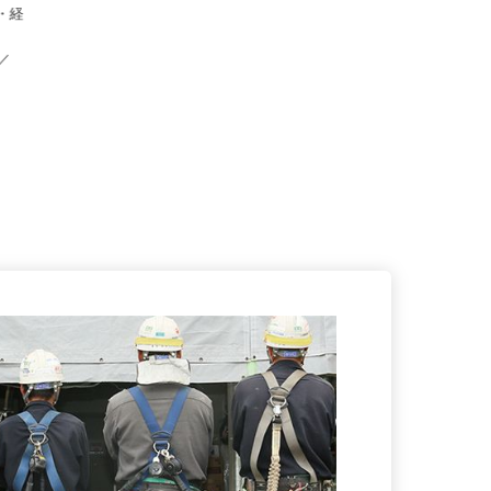
キル・経
-8／
..