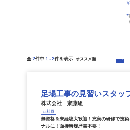
全
2
件中
1
-
2
件を表示
足場工事の見習いスタッ
株式会社 齋藤組
正社員
無資格＆未経験大歓迎！充実の研修で技