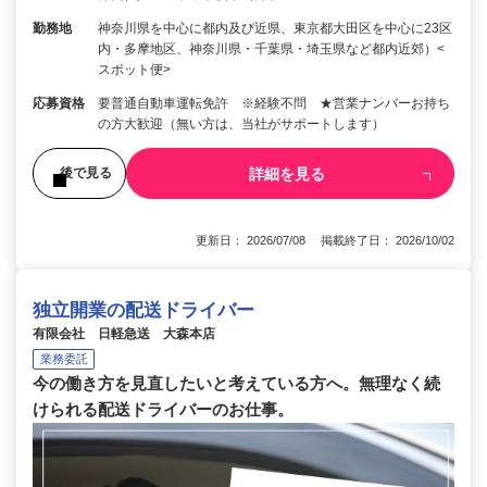
勤務地
神奈川県を中心に都内及び近県、東京都大田区を中心に23区
内・多摩地区、神奈川県・千葉県・埼玉県など都内近郊）<
スポット便>
応募資格
要普通自動車運転免許 ※経験不問 ★営業ナンバーお持ち
の方大歓迎（無い方は、当社がサポートします）
詳細を見る
後で見る
更新日： 2026/07/08 掲載終了日： 2026/10/02
独立開業の配送ドライバー
有限会社 日軽急送 大森本店
業務委託
今の働き方を見直したいと考えている方へ。無理なく続
けられる配送ドライバーのお仕事。