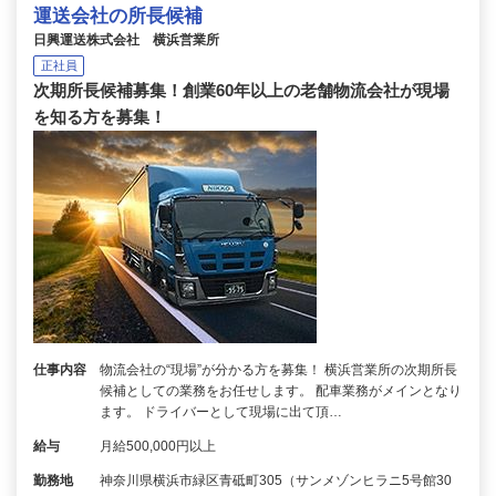
運送会社の所長候補
日興運送株式会社 横浜営業所
正社員
次期所長候補募集！創業60年以上の老舗物流会社が現場
を知る方を募集！
仕事内容
物流会社の“現場”が分かる方を募集！ 横浜営業所の次期所長
候補としての業務をお任せします。 配車業務がメインとなり
ます。 ドライバーとして現場に出て頂…
給与
月給500,000円以上
勤務地
神奈川県横浜市緑区青砥町305（サンメゾンヒラニ5号館30