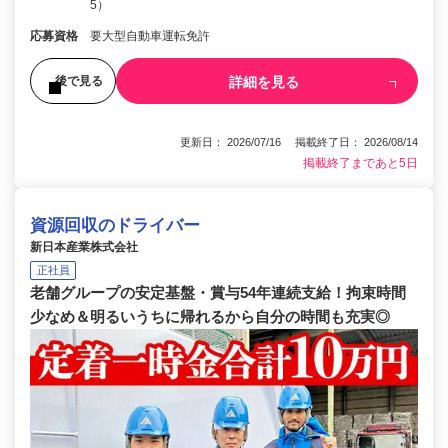
5）
応募資格
要大型自動車運転免許
詳細を見る
後で見る
更新日： 2026/07/16 掲載終了日： 2026/08/14
掲載終了まであと5日
資源回収のドライバー
新日本産業株式会社
正社員
老舗グループの安定基盤・賞与54年連続支給！拘束時間
少なめ＆明るいうちに帰れるから自分の時間も充実◎