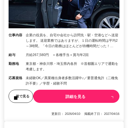
仕事内容
企業の役員を、自宅や会社から訪問先・駅・空港などへ送迎
します。 送迎業務ではありますが、１日の運転時間は平均2
～3時間。「今日の勤務はほとんどが待機時間だった！…
給与
月給267,580円 ＋各種手当＋賞与年2回
勤務地
東京都・神奈川県・埼玉県内各所 ※首都圏エリアで通勤を
考慮します。
応募資格
未経験OK／異業種出身者多数活躍中♪／要普通免許（二種免
許不要）／学歴・経験不問
詳細を見る
後で見る
更新日： 2026/04/10 掲載終了日： 2027/04/16