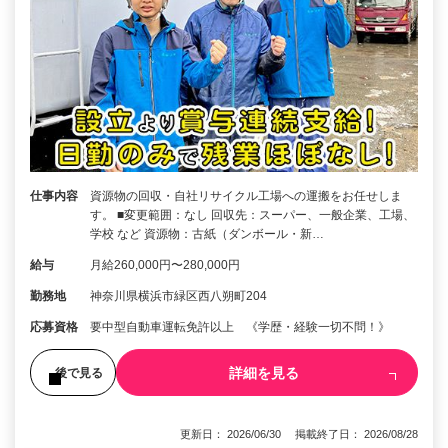
仕事内容
資源物の回収・自社リサイクル工場への運搬をお任せしま
す。 ■変更範囲：なし 回収先：スーパー、一般企業、工場、
学校 など 資源物：古紙（ダンボール・新…
給与
月給260,000円〜280,000円
勤務地
神奈川県横浜市緑区西八朔町204
応募資格
要中型自動車運転免許以上 《学歴・経験一切不問！》
詳細を見る
後で見る
更新日： 2026/06/30 掲載終了日： 2026/08/28