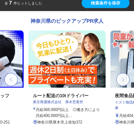
7
検索条件を保存
全
件ヒットしました
神奈川県のピックアップPR求人
タッフ
ルート配送の10tドライバー
夜間食品
東京商運株式会社 厚木営業所
イズミ物流
庫
月給368,000円以上 ◎働き方により
月給400,000円以上...
月給404
-251
神奈川県厚木市上依知372
神奈川県