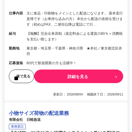
仕事内容
主に食品・印刷物をメインとした配送になります。 基本直行
直帰です（お車持ち込みの方） 本社から配送の依頼を受けま
す（初めはFAX、二便目以降は電話にて行…
給与
【報酬】完全出来高制（規定料金による運賃の80％＋消費税
を支払い致します）
勤務地
東京都・埼玉県・千葉県・神奈川県 ★本社／東京都北区赤
羽
応募資格
60代で新規開業の方も活躍中！
詳細を見る
後で見る
更新日： 2026/08/04 掲載終了日： 2026/09/11
小物サイズ荷物の配送業務
有限会社 日軽急送
業務委託