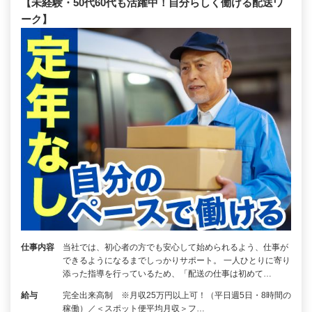
【未経験・50代60代も活躍中！自分らしく働ける配送ワ
ーク】
仕事内容
当社では、初心者の方でも安心して始められるよう、仕事が
できるようになるまでしっかりサポート。 一人ひとりに寄り
添った指導を行っているため、「配送の仕事は初めて…
給与
完全出来高制 ※月収25万円以上可！（平日週5日・8時間の
稼働）／＜スポット便平均月収＞フ…