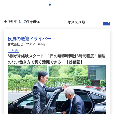
7
1
-
7
全
件中
件を表示
役員の送迎ドライバー
株式会社セーフティ /sh-y
正社員
8割が未経験スタート！1日の運転時間は3時間程度！無理
のない働き方で長く活躍できる！【首都圏】