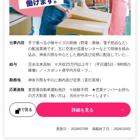
仕事内容
手で運べる小物サイズの荷物（野菜・果物、電子部品など）
の配送業務です。主に空港や流通センターなどで荷物を積み
込み、神奈川県を中心とした都内及び近県に配送していた…
給与
完全出来高制 ※月収25万円以上可！（平日週5日・8時間の
稼働）／＜スポット便平均月収＞フ…
勤務地
神奈川県を中心に都内及び近県（直行直帰）
応募資格
要普通自動車運転免許 ※経験不問 ★営業ナンバーお持ち
の方大歓迎（無い方は、当社がサポートします）
詳細を見る
後で見る
更新日： 2026/07/08 掲載終了日： 2026/10/02