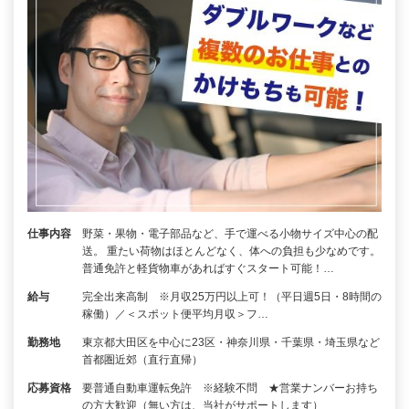
仕事内容
野菜・果物・電子部品など、手で運べる小物サイズ中心の配
送。 重たい荷物はほとんどなく、体への負担も少なめです。
普通免許と軽貨物車があればすぐスタート可能！…
給与
完全出来高制 ※月収25万円以上可！（平日週5日・8時間の
稼働）／＜スポット便平均月収＞フ…
勤務地
東京都大田区を中心に23区・神奈川県・千葉県・埼玉県など
首都圏近郊（直行直帰）
応募資格
要普通自動車運転免許 ※経験不問 ★営業ナンバーお持ち
の方大歓迎（無い方は、当社がサポートします）