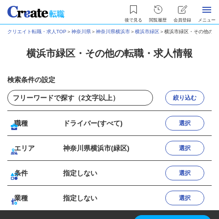
後で見る
閲覧履歴
会員登録
メニュー
クリエイト転職・求人TOP
＞
神奈川県
＞
神奈川県横浜市
＞
横浜市緑区
＞
横浜市緑区・その他の転
横浜市緑区・その他の転職・求人情報
検索条件の設定
絞り込む
職種
ドライバー(すべて)
選択
エリア
神奈川県横浜市(緑区)
選択
条件
指定しない
選択
業種
指定しない
選択