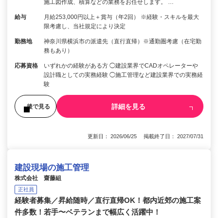
施工図作成、積算などの業務をお任せします。 …
給与
月給253,000円以上＋賞与（年2回） ※経験・スキルを最大
限考慮し、当社規定により決定
勤務地
神奈川県横浜市の派遣先（直行直帰）※通勤圏考慮（在宅勤
務もあり）
応募資格
いずれかの経験がある方 ◯建設業界でCADオペレーターや
設計職としての実務経験 ◯施工管理など建設業界での実務経
験
詳細を見る
後で見る
更新日： 2026/06/25 掲載終了日： 2027/07/31
建設現場の施工管理
株式会社 齋藤組
正社員
経験者募集／昇給随時／直行直帰OK！都内近郊の施工案
件多数！若手〜ベテランまで幅広く活躍中！