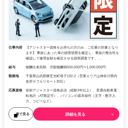
仕事内容
【アジャスター資格をお持ちの方のみ、ご応募の対象となり
ます】 事故にあった車の損害状態を鑑定し、事故の整合性を
確認して修理金額を確定させる損害調査です。 …
給与
報酬出来高制 月額報酬例500,000円〜1,000,000円
勤務地
千葉県山武郡横芝光町母子192-2（営業エリアは神奈川県内
各所※フルリモート対応）
応募資格
技術アジャスター資格必須（経験3年以上）、普通自動車運
転免許（AT限定可）、パソコンの基本操作（文字・数字入
力、コピペなど）
詳細を見る
後で見る