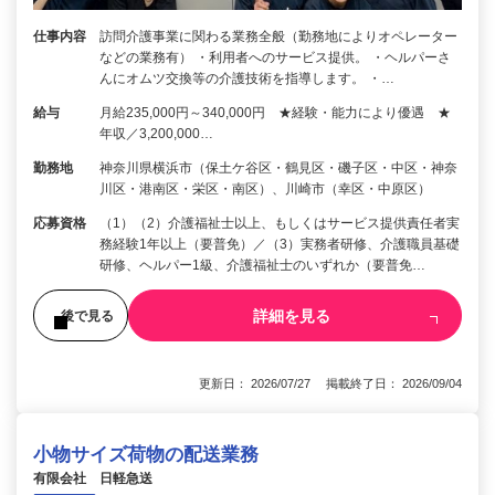
仕事内容
訪問介護事業に関わる業務全般（勤務地によりオペレーター
などの業務有） ・利用者へのサービス提供。 ・ヘルパーさ
んにオムツ交換等の介護技術を指導します。 ・…
給与
月給235,000円～340,000円 ★経験・能力により優遇 ★
年収／3,200,000…
勤務地
神奈川県横浜市（保土ケ谷区・鶴見区・磯子区・中区・神奈
川区・港南区・栄区・南区）、川崎市（幸区・中原区）
応募資格
（1）（2）介護福祉士以上、もしくはサービス提供責任者実
務経験1年以上（要普免）／（3）実務者研修、介護職員基礎
研修、ヘルパー1級、介護福祉士のいずれか（要普免…
詳細を見る
後で見る
更新日： 2026/07/27 掲載終了日： 2026/09/04
小物サイズ荷物の配送業務
有限会社 日軽急送