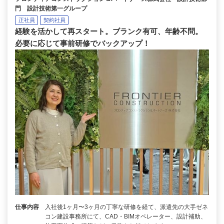
門 設計技術第一グループ
正社員
契約社員
経験を活かして再スタート。ブランク有可、年齢不問。
必要に応じて事前研修でバックアップ！
仕事内容
入社後1ヶ月〜3ヶ月の丁寧な研修を経て、派遣先の大手ゼネ
コン建設事務所にて、CAD・BIMオペレーター、設計補助、