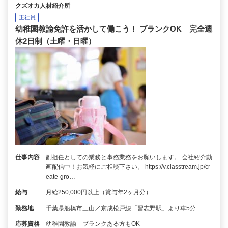
クズオカ人材紹介所
正社員
幼稚園教諭免許を活かして働こう！ ブランクOK 完全週
休2日制（土曜・日曜）
仕事内容
副担任としての業務と事務業務をお願いします。 会社紹介動
画配信中！お気軽にご相談下さい。 https://v.classtream.jp/cr
eate-gro…
給与
月給250,000円以上（賞与年2ヶ月分）
勤務地
千葉県船橋市三山／京成松戸線「習志野駅」より車5分
応募資格
幼稚園教諭 ブランクある方もOK