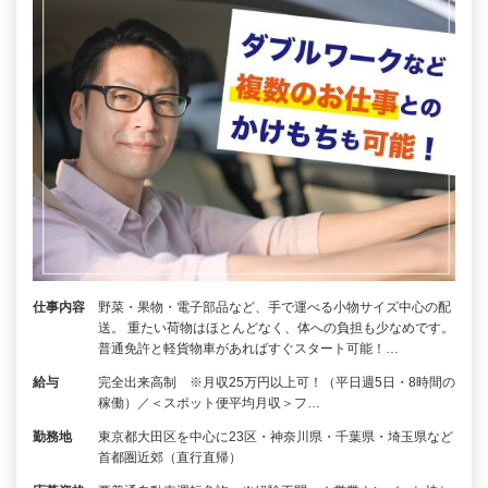
仕事内容
野菜・果物・電子部品など、手で運べる小物サイズ中心の配
送。 重たい荷物はほとんどなく、体への負担も少なめです。
普通免許と軽貨物車があればすぐスタート可能！…
給与
完全出来高制 ※月収25万円以上可！（平日週5日・8時間の
稼働）／＜スポット便平均月収＞フ…
勤務地
東京都大田区を中心に23区・神奈川県・千葉県・埼玉県など
首都圏近郊（直行直帰）