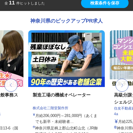
11
検索条件を保存
全
件ヒットしました
神奈川県のピックアップPR求人
一般事務ス
製造工場の機械オペレーター
高級分譲
シェルジ
株式会社二階堂製作所
住友不動産建
ス
4a
月給206,000円～281,000円（あくま
でも新卒・未経験者...
月給22
13-6（国
神奈川県足柄上郡山北町山北（JR御
神奈川県