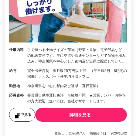
仕事内容
手で運べる小物サイズの荷物（野菜・果物、電子部品など）
の配送業務です。主に空港や流通センターなどで荷物を積み
込み、神奈川県を中心とした都内及び近県に配送していた…
給与
完全出来高制 ※月収25万円以上可！（平日週5日・8時間の
稼働）／＜スポット便平均月収＞フ…
勤務地
神奈川県を中心に都内及び近県（直行直帰）
応募資格
要普通自動車運転免許 ※経験不問 ★営業ナンバーお持ち
の方大歓迎（無い方は、当社がサポートします）
詳細を見る
後で見る
更新日： 2026/07/08 掲載終了日： 2026/10/02