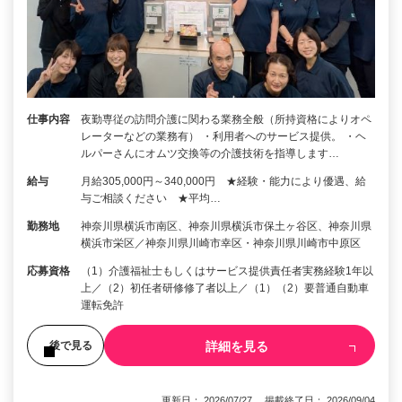
仕事内容
夜勤専従の訪問介護に関わる業務全般（所持資格によりオペ
レーターなどの業務有） ・利用者へのサービス提供。 ・ヘ
ルパーさんにオムツ交換等の介護技術を指導します…
給与
月給305,000円～340,000円 ★経験・能力により優遇、給
与ご相談ください ★平均…
勤務地
神奈川県横浜市南区、神奈川県横浜市保土ヶ谷区、神奈川県
横浜市栄区／神奈川県川崎市幸区・神奈川県川崎市中原区
応募資格
（1）介護福祉士もしくはサービス提供責任者実務経験1年以
上／（2）初任者研修修了者以上／（1）（2）要普通自動車
運転免許
詳細を見る
後で見る
更新日： 2026/07/27 掲載終了日： 2026/09/04