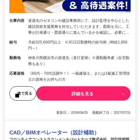
仕事内容
派遣先のゼネコンや建設事務所にて、設計監理を中心とした
建設技術支援業務を担当していただきます。図面を元に、工
事が計画通り・図面通りに進んでいるかを確認し、必要に…
給与
月給325,600円以上 ※月22日勤務時の給与例（時給1,850
円～）
勤務地
神奈川県横浜市の派遣先（直行直帰）※通勤圏考慮（在宅勤
務もあり）
応募資格
《60代・70代活躍中！》 一級建築士、または1級施工管理技
士の資格をお持ちの方
詳細を見る
後で見る
更新日： 2026/06/25 掲載終了日： 2027/07/31
CAD／BIMオペレーター（設計補助）
フロンティアコンストラクション＆パートナーズ株式会社 設計技術部