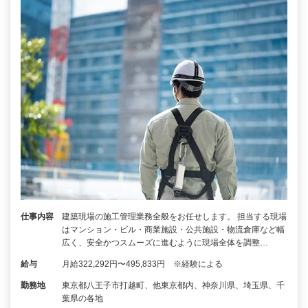
仕事内容
建築現場の施工管理業務全般をお任せします。 担当する現場
はマンション・ビル・商業施設・公共施設・物流倉庫など幅
広く、安全かつスムーズに進むように現場全体を調整…
給与
月給322,292円〜495,833円 ※経験による
勤務地
東京都八王子市打越町、他東京都内、神奈川県、埼玉県、千
葉県の各地