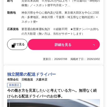
給与
完全出来高制 ※月収25万円以上可！（平日週5日・8時間の
稼働）／＜スポット便平均月収＞フ…
勤務地
神奈川県を中心に都内及び近県、東京都大田区を中心に23区
内・多摩地区、神奈川県・千葉県・埼玉県など都内近郊）<
スポット便>
応募資格
要普通自動車運転免許 ※経験不問 ★営業ナンバーお持ち
の方大歓迎（無い方は、当社がサポートします）
詳細を見る
後で見る
更新日： 2026/07/08 掲載終了日： 2026/10/02
独立開業の配送ドライバー
有限会社 日軽急送 大森本店
業務委託
今の働き方を見直したいと考えている方へ。無理なく続
けられる配送ドライバーのお仕事。