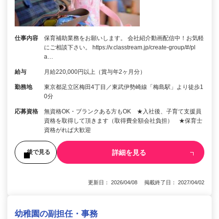
仕事内容
保育補助業務をお願いします。 会社紹介動画配信中！お気軽
にご相談下さい。 https://v.classtream.jp/create-group/#/pl
a…
給与
月給220,000円以上（賞与年2ヶ月分）
勤務地
東京都足立区梅田4丁目／東武伊勢崎線「梅島駅」より徒歩1
0分
応募資格
無資格OK・ブランクある方もOK ★入社後、子育て支援員
資格を取得して頂きます（取得費全額会社負担） ★保育士
資格がれば大歓迎
詳細を見る
後で見る
更新日： 2026/04/08 掲載終了日： 2027/04/02
幼稚園の副担任・事務