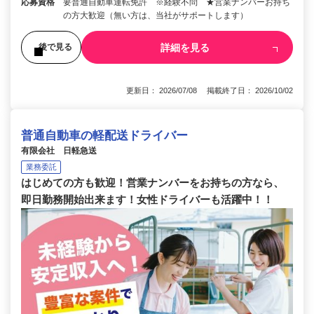
応募資格
要普通自動車運転免許 ※経験不問 ★営業ナンバーお持ち
の方大歓迎（無い方は、当社がサポートします）
詳細を見る
後で見る
更新日： 2026/07/08 掲載終了日： 2026/10/02
普通自動車の軽配送ドライバー
有限会社 日軽急送
業務委託
はじめての方も歓迎！営業ナンバーをお持ちの方なら、
即日勤務開始出来ます！女性ドライバーも活躍中！！