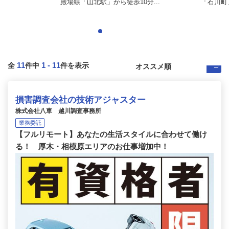
殿場線「山北駅」から徒歩10分...
「石川町
11
1
-
11
全
件中
件を表示
損害調査会社の技術アジャスター
株式会社八車 越川調査事務所
業務委託
【フルリモート】あなたの生活スタイルに合わせて働け
る！ 厚木・相模原エリアのお仕事増加中！