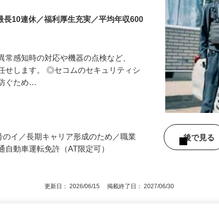
最長10連休／福利厚生充実／平均年収600
る異常感知時の対応や機器の点検など、
任せします。 ◎セコムのセキュリティシ
に防ぐため…
3号のイ／長期キャリア形成のため／職業
後で見
通自動車運転免許（AT限定可）
更新日： 2026/06/15 掲載終了日： 2027/06/30