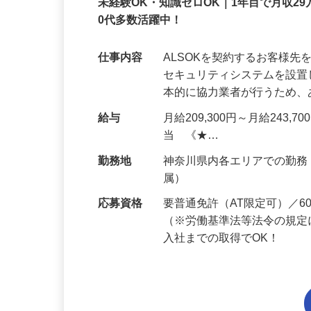
正社員
未経験OK・知識ゼロOK｜1年目で月収29
0代多数活躍中！
仕事内容
ALSOKを契約するお客様
セキュリティシステムを設
本的に協力業者が行うため
給与
月給209,300円～月給243,
当 《★…
勤務地
神奈川県内各エリアでの勤
属）
応募資格
要普通免許（AT限定可）／
（※労働基準法等法令の規定
入社までの取得でOK！