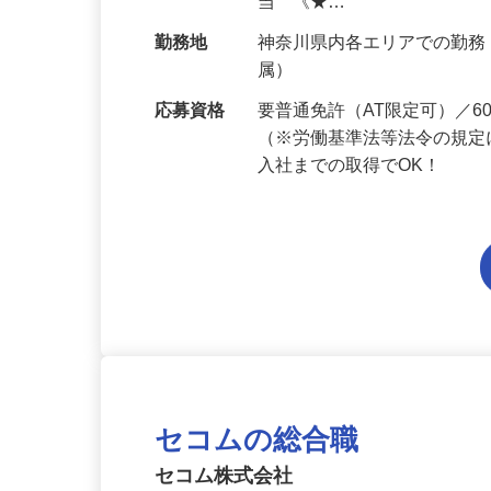
給与
月給214,800円～月給249,
当 《★…
勤務地
神奈川県内各エリアでの勤
属）
応募資格
要普通免許（AT限定可）／
（※労働基準法等法令の規定
入社までの取得でOK！