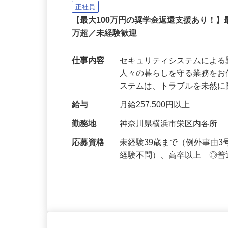
セコムの総合職
セコム株式会社
正社員
【最大100万円の奨学金返還支援あり！】
万超／未経験歓迎
仕事内容
セキュリティシステムによ
人々の暮らしを守る業務をお
ステムは、トラブルを未然
給与
月給257,500円以上
勤務地
神奈川県横浜市栄区内各所
応募資格
未経験39歳まで（例外事由
経験不問）、高卒以上 ◎普