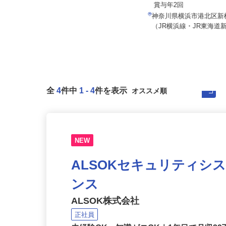
日給10,000円以上
月給240,000円～300,
賞与年2回
東京都八王子市打越町、他東京都
内、神奈川県、千葉県、埼玉県、山
神奈川県横浜市港北区新横
梨...
（JR横浜線・JR東海道新
全
4
件中
1
-
4
件を表示
NEW
ALSOKセキュリティシ
ンス
ALSOK株式会社