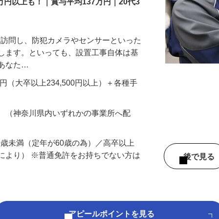
万円以上も！｜賞与平均137万円｜20代3
先を訪問し、防犯カメラやセンサーといった
置します。といっても、設置工事自体は基
、あなた…
700円（大卒以上234,500円以上）＋各種手
務 （神奈川県内いずれかの事業所へ配
60歳未満（定年が60歳の為）／高卒以上
により） ※普通免許をお持ちでない方は
後で見