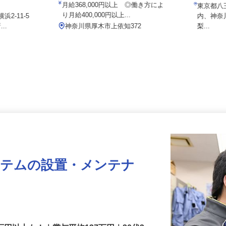
東京商運株式会社 厚木営業所
000円以上＋
日給1
月給368,000円以上 ◎働き方によ
東京都
り月給400,000円以上...
浜2-11-5
内、神
...
神奈川県厚木市上依知372
梨...
ステムの設置・メンテナ