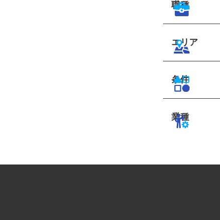
職種
エリア
条件
業種