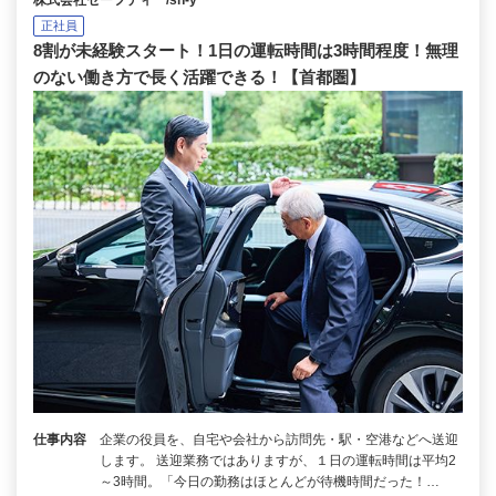
株式会社セーフティ /sh-y
正社員
8割が未経験スタート！1日の運転時間は3時間程度！無理
のない働き方で長く活躍できる！【首都圏】
仕事内容
企業の役員を、自宅や会社から訪問先・駅・空港などへ送迎
します。 送迎業務ではありますが、１日の運転時間は平均2
～3時間。「今日の勤務はほとんどが待機時間だった！…