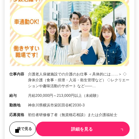
仕事内容
介護老人保健施設での介護のお仕事 ＜具体的には……＞ ◇
身体介護（食事・排泄・入浴・衛生管理など） ◇レクリエー
ションや趣味活動のサポート など――…
給与
月給200,000円～213,000円以上（未経験）
勤務地
神奈川県横浜市栄区田谷町2030-3
応募資格
初任者研修修了者（無資格応相談）または介護福祉士
詳細を見る
後で見る