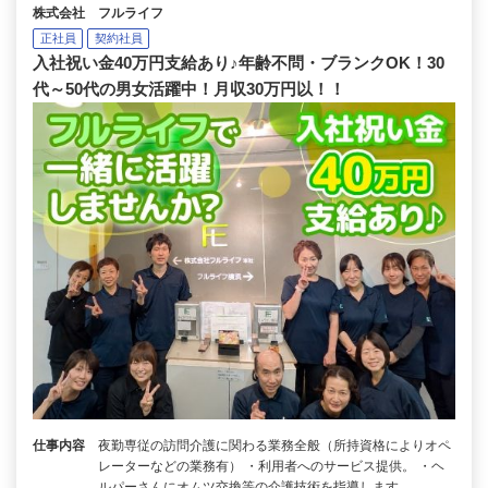
株式会社 フルライフ
正社員
契約社員
入社祝い金40万円支給あり♪年齢不問・ブランクOK！30
代～50代の男女活躍中！月収30万円以！！
仕事内容
夜勤専従の訪問介護に関わる業務全般（所持資格によりオペ
レーターなどの業務有） ・利用者へのサービス提供。 ・ヘ
ルパーさんにオムツ交換等の介護技術を指導します…