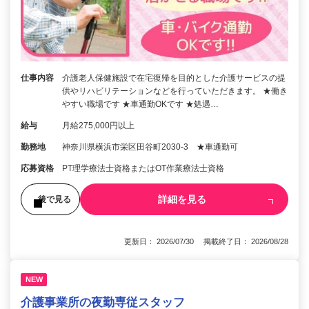
仕事内容
介護老人保健施設で在宅復帰を目的とした介護サービスの提
供やリハビリテーションなどを行っていただきます。 ★働き
やすい職場です ★車通勤OKです ★処遇…
給与
月給275,000円以上
勤務地
神奈川県横浜市栄区田谷町2030-3 ★車通勤可
応募資格
PT理学療法士資格またはOT作業療法士資格
詳細を見る
後で見る
更新日： 2026/07/30 掲載終了日： 2026/08/28
NEW
介護事業所の夜勤専従スタッフ