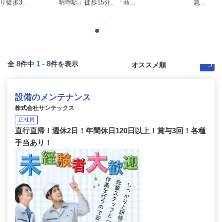
徒歩3...
明寺駅」徒歩15分、「蒔...
急...
8
1
-
8
全
件中
件を表示
設備のメンテナンス
株式会社サンテックス
正社員
直行直帰！週休2日！年間休日120日以上！賞与3回！各種
手当あり！