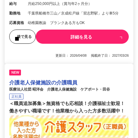
給与
月給250,000円以上（賞与年2ヶ月分）
勤務地
千葉県船橋市三山／京成松戸線「習志野駅」より車5分
応募資格
幼稚園教諭 ブランクある方もOK
詳細を見る
後で見る
更新日： 2026/04/08 掲載終了日： 2027/03/26
NEW
介護老人保健施設の介護職員
医療法人社団 昭洋会 介護老人保健施設 ケアポート・田谷
正社員
＜職員追加募集＞無資格でも応相談！介護福祉士歓迎！
働きやすい職場です！他業種から入った方多数活躍中！