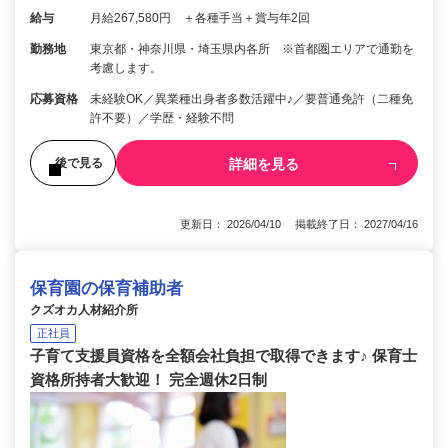
給与
月給267,580円 ＋各種手当＋賞与年2回
勤務地
東京都・神奈川県・埼玉県内各所 ※首都圏エリアで通勤を
考慮します。
応募資格
未経験OK／異業種出身者多数活躍中♪／要普通免許（二種免
許不要）／学歴・経験不問
詳細を見る
後で見る
更新日： 2026/04/10 掲載終了日： 2027/04/16
保育園の保育補助者
クズオカ人材紹介所
正社員
子育て支援員資格を全額会社負担で取得できます♪ 保育士
資格所持者大歓迎！ 完全週休2日制