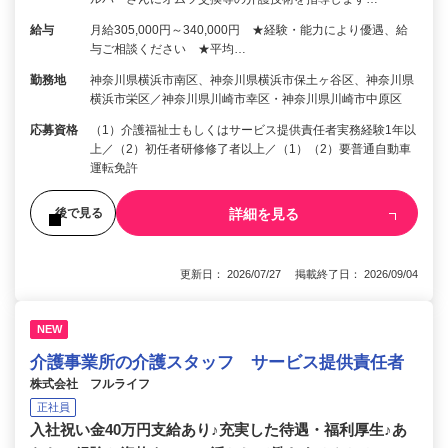
給与
月給305,000円～340,000円 ★経験・能力により優遇、給
与ご相談ください ★平均…
勤務地
神奈川県横浜市南区、神奈川県横浜市保土ヶ谷区、神奈川県
横浜市栄区／神奈川県川崎市幸区・神奈川県川崎市中原区
応募資格
（1）介護福祉士もしくはサービス提供責任者実務経験1年以
上／（2）初任者研修修了者以上／（1）（2）要普通自動車
運転免許
詳細を見る
後で見る
更新日： 2026/07/27 掲載終了日： 2026/09/04
NEW
介護事業所の介護スタッフ サービス提供責任者
株式会社 フルライフ
正社員
入社祝い金40万円支給あり♪充実した待遇・福利厚生♪あ