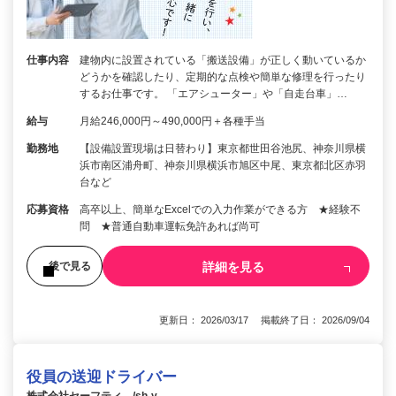
仕事内容
建物内に設置されている「搬送設備」が正しく動いているか
どうかを確認したり、定期的な点検や簡単な修理を行ったり
するお仕事です。 「エアシューター」や「自走台車」…
給与
月給246,000円～490,000円＋各種手当
勤務地
【設備設置現場は日替わり】東京都世田谷池尻、神奈川県横
浜市南区浦舟町、神奈川県横浜市旭区中尾、東京都北区赤羽
台など
応募資格
高卒以上、簡単なExcelでの入力作業ができる方 ★経験不
問 ★普通自動車運転免許あれば尚可
詳細を見る
後で見る
更新日： 2026/03/17 掲載終了日： 2026/09/04
役員の送迎ドライバー