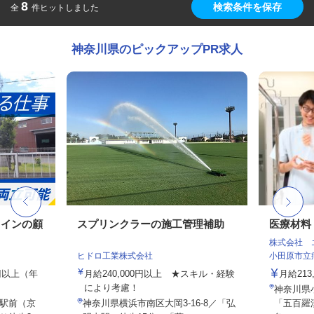
8
検索条件を保存
全
件ヒットしました
神奈川県のピックアップPR求人
メインの顧
スプリンクラーの施工管理補助
医療材料
株式会社 
ヒドロ工業株式会社
小田原市立
0円以上（年
月給240,000円以上 ★スキル・経験
月給213
により考慮！
神奈川県
駅前（京
神奈川県横浜市南区大岡3-16-8／「弘
「五百羅