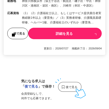
勤務地
神奈川県横浜市（保土ケ谷区・鶴見区・磯子区・中区・神奈
川区・港南区・栄区・南区）、川崎市（幸区・中原区）
応募資格
（1）（2）介護福祉士以上、もしくはサービス提供責任者実
務経験1年以上（要普免）／（3）実務者研修、介護職員基礎
研修、ヘルパー1級、介護福祉士のいずれか（要普免…
詳細を見る
後で見る
更新日： 2026/07/27 掲載終了日： 2026/09/04
1
気になる求人は
「
後で見る
」で保存！
会員登録なしで、
何件でも応募できます。