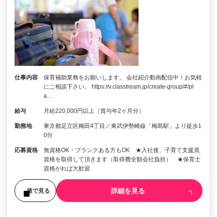
仕事内容
保育補助業務をお願いします。 会社紹介動画配信中！お気軽
にご相談下さい。 https://v.classtream.jp/create-group/#/pl
a…
給与
月給220,000円以上（賞与年2ヶ月分）
勤務地
東京都足立区梅田4丁目／東武伊勢崎線「梅島駅」より徒歩1
0分
応募資格
無資格OK・ブランクある方もOK ★入社後、子育て支援員
資格を取得して頂きます（取得費全額会社負担） ★保育士
資格がれば大歓迎
詳細を見る
後で見る