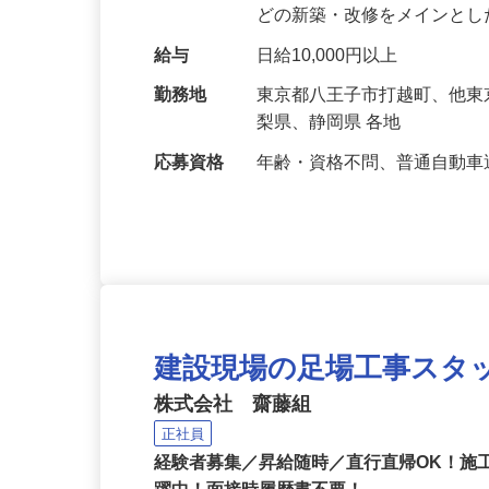
す。 ゼネコン・ビルダーの
どの新築・改修をメインと
給与
日給10,000円以上
勤務地
東京都八王子市打越町、他
梨県、静岡県 各地
応募資格
年齢・資格不問、普通自動
建設現場の足場工事スタ
株式会社 齋藤組
正社員