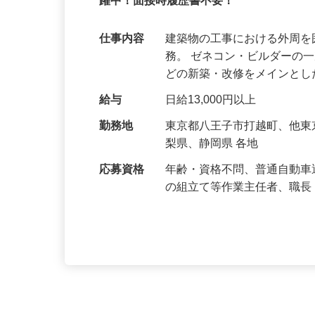
経験者募集／昇給随時／直行直帰OK！施
躍中！面接時履歴書不要！
仕事内容
建築物の工事における外周
務。 ゼネコン・ビルダーの
どの新築・改修をメインと
給与
日給13,000円以上
勤務地
東京都八王子市打越町、他
梨県、静岡県 各地
応募資格
年齢・資格不問、普通自動車
の組立て等作業主任者、職