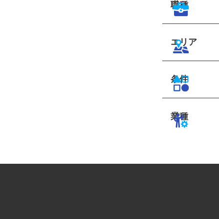
職種
エリア
条件
業種