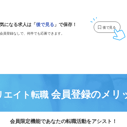
1
気になる求人は
「
後で見る
」で保存！
会員登録なしで、
何件でも応募できます。
会員登録のメリ
リエイト転職