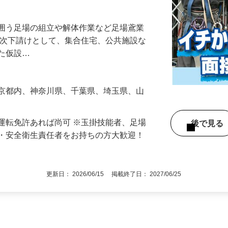
工案件多数！若手〜ベテランまで幅広く活
を囲う足場の組立や解体作業など足場鳶業
一次下請けとして、集合住宅、公共施設な
した仮設…
東京都内、神奈川県、千葉県、埼玉県、山
運転免許あれば尚可 ※玉掛技能者、足場
後で見
長・安全衛生責任者をお持ちの方大歓迎！
更新日： 2026/06/15 掲載終了日： 2027/06/25