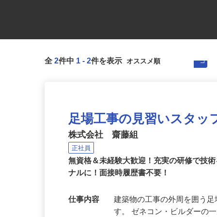
全
2
件中
1
-
2
件を表示
足場工事の見習いスタッ
株式会社 齋藤組
正社員
無資格＆未経験大歓迎！充実の研修で技
ナルに！面接時履歴書不要！
仕事内容
建築物の工事の外周を囲う