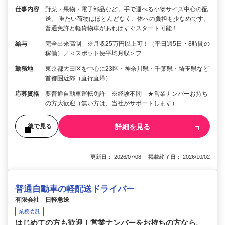
仕事内容
野菜・果物・電子部品など、手で運べる小物サイズ中心の配
送。 重たい荷物はほとんどなく、体への負担も少なめです。
普通免許と軽貨物車があればすぐスタート可能！…
給与
完全出来高制 ※月収25万円以上可！（平日週5日・8時間の
稼働）／＜スポット便平均月収＞フ…
勤務地
東京都大田区を中心に23区・神奈川県・千葉県・埼玉県など
首都圏近郊（直行直帰）
応募資格
要普通自動車運転免許 ※経験不問 ★営業ナンバーお持ち
の方大歓迎（無い方は、当社がサポートします）
詳細を見る
後で見る
更新日： 2026/07/08 掲載終了日： 2026/10/02
普通自動車の軽配送ドライバー
有限会社 日軽急送
業務委託
はじめての方も歓迎！営業ナンバーをお持ちの方なら、