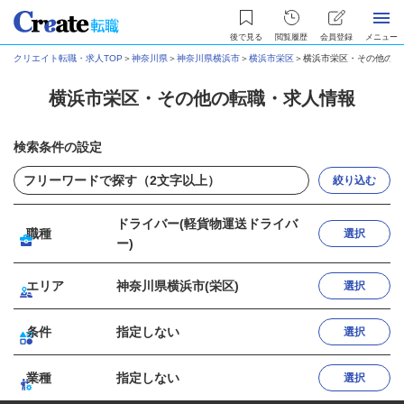
後で見る
閲覧履歴
会員登録
メニュー
クリエイト転職・求人TOP
＞
神奈川県
＞
神奈川県横浜市
＞
横浜市栄区
＞
横浜市栄区・その他の転
横浜市栄区・その他の転職・求人情報
検索条件の設定
絞り込む
ドライバー(軽貨物運送ドライバ
職種
選択
ー)
エリア
神奈川県横浜市(栄区)
選択
条件
指定しない
選択
業種
指定しない
選択