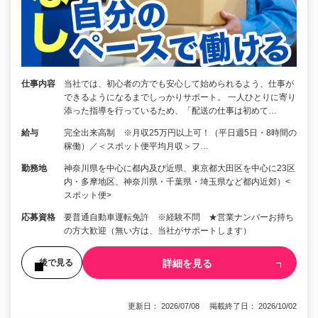
仕事内容
当社では、初心者の方でも安心して始められるよう、仕事が
できるようになるまでしっかりサポート。 一人ひとりに寄り
添った指導を行っているため、「配送の仕事は初めて…
給与
完全出来高制 ※月収25万円以上可！（平日週5日・8時間の
稼働）／＜スポット便平均月収＞フ…
勤務地
神奈川県を中心に都内及び近県、東京都大田区を中心に23区
内・多摩地区、神奈川県・千葉県・埼玉県など都内近郊）<
スポット便>
応募資格
要普通自動車運転免許 ※経験不問 ★営業ナンバーお持ち
の方大歓迎（無い方は、当社がサポートします）
詳細を見る
後で見る
更新日： 2026/07/08 掲載終了日： 2026/10/02