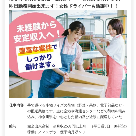
即日勤務開始出来ます！女性ドライバーも活躍中！！
仕事内容
手で運べる小物サイズの荷物（野菜・果物、電子部品など）
の配送業務です。主に空港や流通センターなどで荷物を積み
込み、神奈川県を中心とした都内及び近県に配送していた…
給与
完全出来高制 ※月収25万円以上可！（平日週5日・8時間の
稼働）／＜スポット便平均月収＞フ…