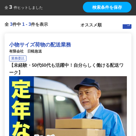
3
検索条件を保存
全
件ヒットしました
3
1
-
3
全
件中
件を表示
小物サイズ荷物の配送業務
有限会社 日軽急送
業務委託
【未経験・50代60代も活躍中！自分らしく働ける配送ワ
ーク】