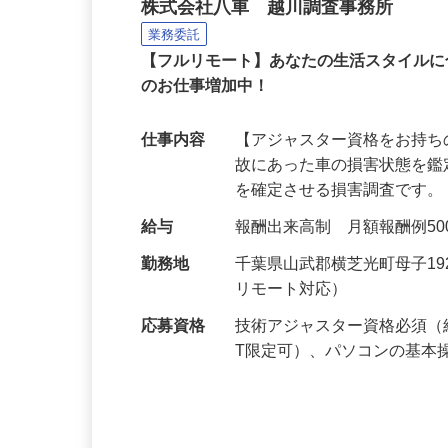
損害調査会社の技術アジ
株式会社八車 越川調査事務所
業務委託
【フルリモート】あなたの生活スタイル
のお仕事増加中！
仕事内容
【アジャスター資格をお持ち
故にあった車の損害状態を
を確定させる損害調査です。
給与
報酬出来高制 月額報酬例500,0
勤務地
千葉県山武郡横芝光町母子1
リモート対応）
応募資格
技術アジャスター資格必須（
T限定可）、パソコンの基本