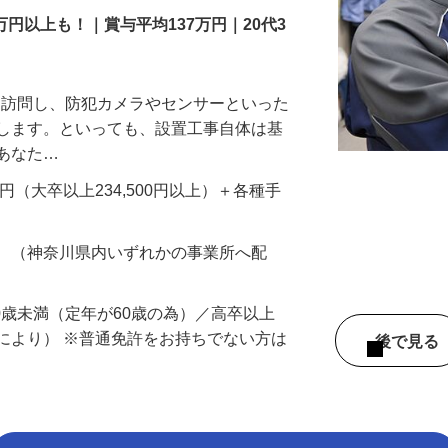
万円以上も！｜賞与平均137万円｜20代3
先を訪問し、防犯カメラやセンサーといった
置します。といっても、設置工事自体は基
、あなた…
700円（大卒以上234,500円以上）＋各種手
務 （神奈川県内いずれかの事業所へ配
60歳未満（定年が60歳の為）／高卒以上
により） ※普通免許をお持ちでない方は
後で見