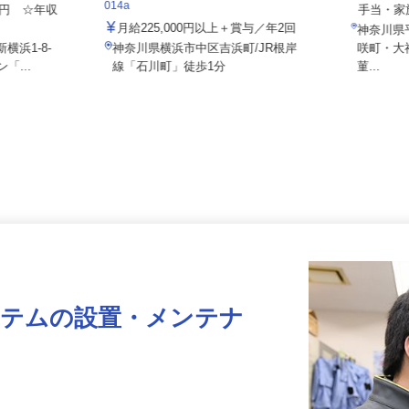
住友不動産建物サービス株式会社/hcf25
月給2
014a
000円 ☆年収
手当・
月給225,000円以上＋賞与／年2回
神奈川
横浜1-8-
神奈川県横浜市中区吉浜町/JR根岸
咲町・
「...
線「石川町」徒歩1分
菫...
ステムの設置・メンテナ