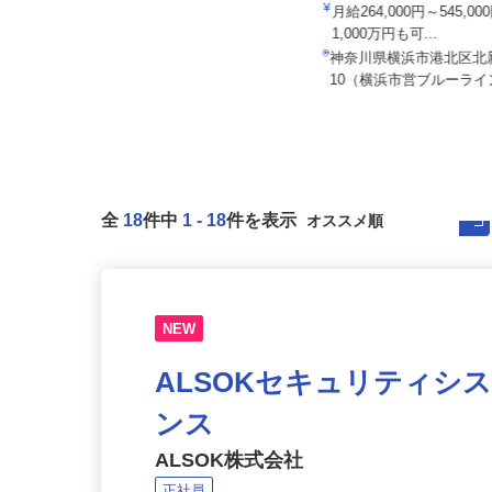
株式会社レボ
月給220,000円以上＋諸手当（役職
手当・家族手当・住宅手当・...
月給264,000円～545,
1,000万円も可...
神奈川県平塚市（長持・中里・八重
咲町・大神・田村・出縄・御殿・
神奈川県横浜市港北区北新
菫...
10（横浜市営ブルーライン
全
18
件中
1
-
18
件を表示
NEW
ALSOKセキュリティシ
ンス
ALSOK株式会社