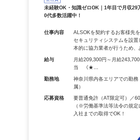
正社員
未経験OK・知識ゼロOK｜1年目で月収29
0代多数活躍中！
仕事内容
ALSOKを契約するお客様
セキュリティシステムを設
本的に協力業者が行うため
給与
月給209,300円～月給243,
当 《★…
勤務地
神奈川県内各エリアでの勤
属）
応募資格
要普通免許（AT限定可）／
（※労働基準法等法令の規定
入社までの取得でOK！