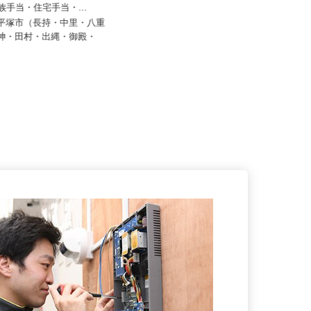
株式会社レボ
20,000円以上＋諸手当（役職
家族手当・住宅手当・...
月給264,000円～545,000円 ☆年収
1,000万円も可...
県平塚市（長持・中里・八重
大神・田村・出縄・御殿・
神奈川県横浜市港北区北新横浜1-8-
10（横浜市営ブルーライン「...