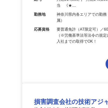
人宅や商業施設、学校、一
給与
月給214,800円～月給249,
当 《★…
勤務地
神奈川県内各エリアでの勤
属）
応募資格
要普通免許（AT限定可）／
（※労働基準法等法令の規定
入社までの取得でOK！