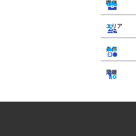
職種
エリア
条件
業種