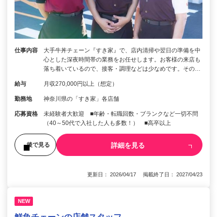
仕事内容
大手牛丼チェーン『すき家』で、店内清掃や翌日の準備を中
心とした深夜時間帯の業務をお任せします。お客様の来店も
落ち着いているので、接客・調理などは少なめです。その…
給与
月収270,000円以上（想定）
勤務地
神奈川県の「すき家」各店舗
応募資格
未経験者大歓迎 ■年齢・転職回数・ブランクなど一切不問
（40～50代で入社した人も多数！） ■高卒以上
詳細を見る
後で見る
更新日： 2026/04/17 掲載終了日： 2027/04/23
NEW