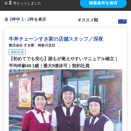
2
検索条件を保存
全
件ヒットしました
2
1
-
2
全
件中
件を表示
牛丼チェーンすき家の店舗スタッフ／深夜
株式会社 すき家 神奈川支社
契約社員
【初めてでも安心】誰もが覚えやすいマニュアル確立｜
平均年齢49.1歳｜最大9連休可｜契約社員