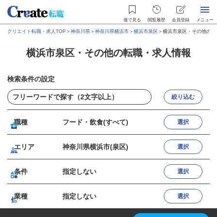
後で見る
閲覧履歴
会員登録
メニュー
クリエイト転職・求人TOP
＞
神奈川県
＞
神奈川県横浜市
＞
横浜市泉区
＞
横浜市泉区・その他の転
横浜市泉区・その他の転職・求人情報
検索条件の設定
絞り込む
職種
フード・飲食(すべて)
選択
エリア
神奈川県横浜市(泉区)
選択
条件
指定しない
選択
業種
指定しない
選択