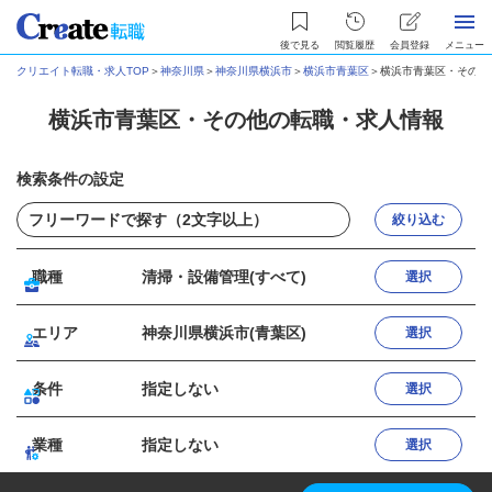
後で見る
閲覧履歴
会員登録
メニュー
クリエイト転職・求人TOP
＞
神奈川県
＞
神奈川県横浜市
＞
横浜市青葉区
＞
横浜市青葉区・その他
横浜市青葉区・その他の転職・求人情報
検索条件の設定
絞り込む
職種
清掃・設備管理(すべて)
選択
エリア
神奈川県横浜市(青葉区)
選択
条件
指定しない
選択
業種
指定しない
選択