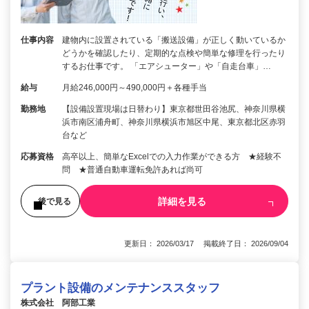
仕事内容
建物内に設置されている「搬送設備」が正しく動いているか
どうかを確認したり、定期的な点検や簡単な修理を行ったり
するお仕事です。 「エアシューター」や「自走台車」…
給与
月給246,000円～490,000円＋各種手当
勤務地
【設備設置現場は日替わり】東京都世田谷池尻、神奈川県横
浜市南区浦舟町、神奈川県横浜市旭区中尾、東京都北区赤羽
台など
応募資格
高卒以上、簡単なExcelでの入力作業ができる方 ★経験不
問 ★普通自動車運転免許あれば尚可
詳細を見る
後で見る
更新日： 2026/03/17 掲載終了日： 2026/09/04
プラント設備のメンテナンススタッフ
株式会社 阿部工業