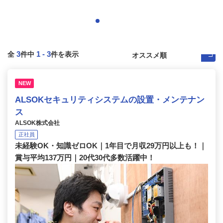
3
1
-
3
全
件中
件を表示
NEW
ALSOKセキュリティシステムの設置・メンテナン
ス
ALSOK株式会社
正社員
未経験OK・知識ゼロOK｜1年目で月収29万円以上も！｜
賞与平均137万円｜20代30代多数活躍中！