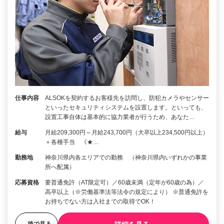
仕事内容
ALSOKを契約するお客様先を訪問し、防犯カメラやセンサー
といったセキュリティシステムを設置します。といっても、
設置工事自体は基本的に協力業者が行うため、あなた…
給与
月給209,300円～月給243,700円（大卒以上234,500円以上）
＋各種手当 《★…
勤務地
神奈川県内各エリアでの勤務 （神奈川県内いずれかの事業
所へ配属）
応募資格
要普通免許（AT限定可）／60歳未満（定年が60歳の為）／
高卒以上（※労働基準法等法令の規定により） ※普通免許を
お持ちでない方は入社までの取得でOK！
後で見る