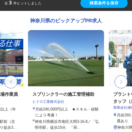
3
検索条件を保存
全
件ヒットしました
神奈川県のピックアップPR求人
現場作業員
スプリンクラーの施工管理補助
プラント
タッフ（未
ヒドロ工業株式会社
有限会社湘
0円以上（年
月給240,000円以上 ★スキル・経験
により考慮！
月給26
遇あり
駅前（京
神奈川県横浜市南区大岡3-16-8／「弘
徒歩3...
明寺駅」徒歩15分、「蒔...
神奈川