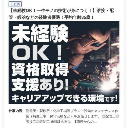
正社員
【未経験OK！一生モノの技術が身につく！】溶接・配
管・鍛冶などの経験者優遇！平均年齢35歳！
仕事内容
発電所・製鉄所・化学工場等プラント設備のメンテナンス作
業（補修工事・保守点検など）をお任せします。 ◎配管工◎
溶接工◎鍛冶工 未経験の方は、1職種からの…