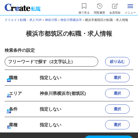
後で見る
閲覧履歴
会員登録
メニュー
クリエイト転職・求人TOP
＞
神奈川県
＞
神奈川県横浜市
＞
横浜市都筑区の転職・求人情報
横浜市都筑区の転職・求人情報
検索条件の設定
絞り込む
職種
指定しない
選択
エリア
神奈川県横浜市(都筑区)
選択
条件
指定しない
選択
業種
指定しない
選択