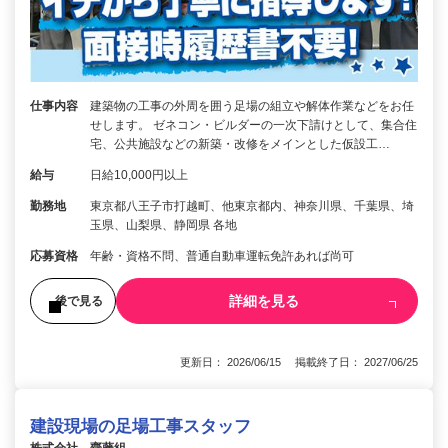
仕事内容
建築物の工事の外周を囲う足場の組立や解体作業などをお任
せします。 ゼネコン・ビルダーの一次下請けとして、集合住
宅、公共施設などの新築・改修をメインとした仮設工…
給与
日給10,000円以上
勤務地
東京都八王子市打越町、他東京都内、神奈川県、千葉県、埼
玉県、山梨県、静岡県 各地
応募資格
年齢・資格不問、普通自動車運転免許あれば尚可
詳細を見る
後で見る
更新日： 2026/06/15 掲載終了日： 2027/06/25
建設現場の足場工事スタッフ
株式会社 齋藤組