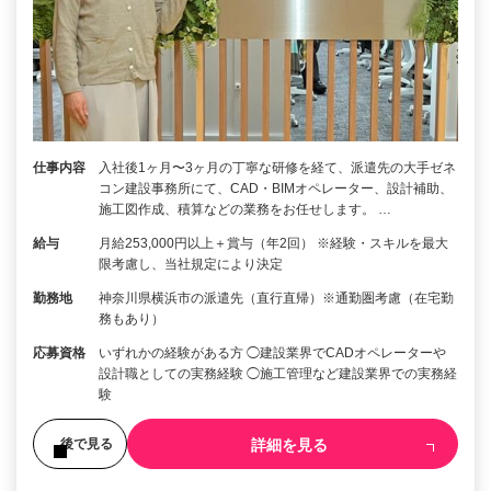
仕事内容
入社後1ヶ月〜3ヶ月の丁寧な研修を経て、派遣先の大手ゼネ
コン建設事務所にて、CAD・BIMオペレーター、設計補助、
施工図作成、積算などの業務をお任せします。 …
給与
月給253,000円以上＋賞与（年2回） ※経験・スキルを最大
限考慮し、当社規定により決定
勤務地
神奈川県横浜市の派遣先（直行直帰）※通勤圏考慮（在宅勤
務もあり）
応募資格
いずれかの経験がある方 ◯建設業界でCADオペレーターや
設計職としての実務経験 ◯施工管理など建設業界での実務経
験
詳細を見る
後で見る