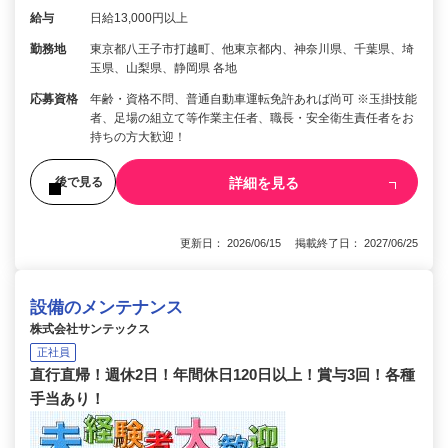
給与
日給13,000円以上
勤務地
東京都八王子市打越町、他東京都内、神奈川県、千葉県、埼
玉県、山梨県、静岡県 各地
応募資格
年齢・資格不問、普通自動車運転免許あれば尚可 ※玉掛技能
者、足場の組立て等作業主任者、職長・安全衛生責任者をお
持ちの方大歓迎！
詳細を見る
後で見る
更新日： 2026/06/15 掲載終了日： 2027/06/25
設備のメンテナンス
株式会社サンテックス
正社員
直行直帰！週休2日！年間休日120日以上！賞与3回！各種
手当あり！