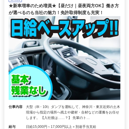
★新車増車のため増員★【昼だけ｜昼夜両方OK】働き方
が選べるのも当社の魅力！免許取得制度も充実！
仕事内容
大型（8t・10t）ダンプを運転して、神奈川・東京近郊の土木
現場から指定の場所へ残土や建材・合材などの運搬をお任せ
します。 【入社後は……？】 先輩のト…
給与
日給15,000円～17,000円以上＋別途手当支給