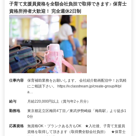
子育て支援員資格を全額会社負担で取得できます♪ 保育士
資格所持者大歓迎！ 完全週休2日制
仕事内容
保育補助業務をお願いします。 会社紹介動画配信中！お気軽
にご相談下さい。 https://v.classtream.jp/create-group/#/pl
a…
給与
月給220,000円以上（賞与年2ヶ月分）
勤務地
東京都足立区梅田4丁目／東武伊勢崎線「梅島駅」より徒歩1
0分
応募資格
無資格OK・ブランクある方もOK ★入社後、子育て支援員
資格を取得して頂きます（取得費全額会社負担） ★保育士