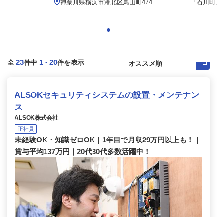
..
神奈川県横浜市港北区鳥山町474
「石川町
23
1
-
20
全
件中
件を表示
ALSOKセキュリティシステムの設置・メンテナン
ス
ALSOK株式会社
正社員
未経験OK・知識ゼロOK｜1年目で月収29万円以上も！｜
賞与平均137万円｜20代30代多数活躍中！