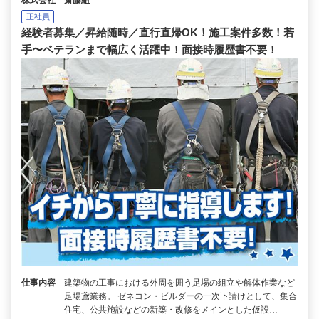
正社員
経験者募集／昇給随時／直行直帰OK！施工案件多数！若
手〜ベテランまで幅広く活躍中！面接時履歴書不要！
仕事内容
建築物の工事における外周を囲う足場の組立や解体作業など
足場鳶業務。 ゼネコン・ビルダーの一次下請けとして、集合
住宅、公共施設などの新築・改修をメインとした仮設…