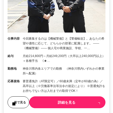
仕事内容
今回募集するのは【機械警備】と【警備輸送】。あなたの希
望や適性に応じて、どちらかの部署に配属します。 ――
《機械警備》―― 個人宅や商業施設、学校、一…
給与
月給214,800円～月給249,200円（大卒以上240,000円以上）
＋各種手当 《★…
勤務地
神奈川県内各エリアでの勤務 （神奈川県内いずれかの事業
所へ配属）
応募資格
要普通免許（AT限定可）／60歳未満（定年が60歳の為）／
高卒以上（※労働基準法等法令の規定により） ※普通免許を
お持ちでない方は入社までの取得でOK！
詳細を見る
後で見る