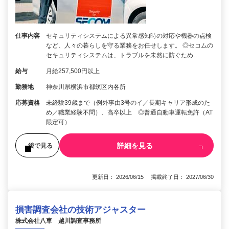
仕事内容
セキュリティシステムによる異常感知時の対応や機器の点検
など、人々の暮らしを守る業務をお任せします。 ◎セコムの
セキュリティシステムは、トラブルを未然に防ぐため…
給与
月給257,500円以上
勤務地
神奈川県横浜市都筑区内各所
応募資格
未経験39歳まで（例外事由3号のイ／長期キャリア形成のた
め／職業経験不問）、高卒以上 ◎普通自動車運転免許（AT
限定可）
詳細を見る
後で見る
更新日： 2026/06/15 掲載終了日： 2027/06/30
損害調査会社の技術アジャスター
株式会社八車 越川調査事務所