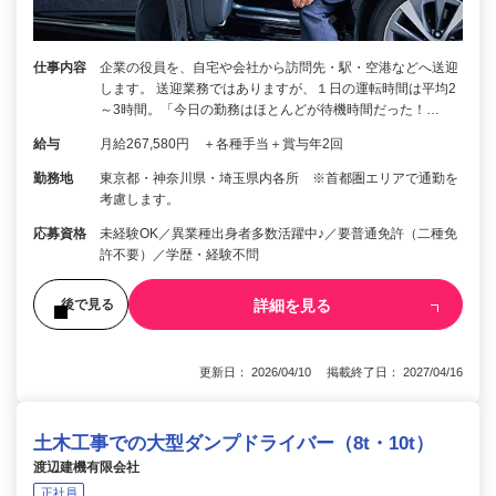
仕事内容
企業の役員を、自宅や会社から訪問先・駅・空港などへ送迎
します。 送迎業務ではありますが、１日の運転時間は平均2
～3時間。「今日の勤務はほとんどが待機時間だった！…
給与
月給267,580円 ＋各種手当＋賞与年2回
勤務地
東京都・神奈川県・埼玉県内各所 ※首都圏エリアで通勤を
考慮します。
応募資格
未経験OK／異業種出身者多数活躍中♪／要普通免許（二種免
許不要）／学歴・経験不問
詳細を見る
後で見る
更新日： 2026/04/10 掲載終了日： 2027/04/16
土木工事での大型ダンプドライバー（8t・10t）
渡辺建機有限会社
正社員