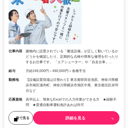
仕事内容
建物内に設置されている「搬送設備」が正しく動いているか
どうかを確認したり、定期的な点検や簡単な修理を行ったり
するお仕事です。 「エアシューター」や「自走台車」…
給与
月給246,000円～490,000円＋各種手当
勤務地
【設備設置現場は日替わり】東京都世田谷池尻、神奈川県横
浜市南区浦舟町、神奈川県横浜市旭区中尾、東京都北区赤羽
台など
応募資格
高卒以上、簡単なExcelでの入力作業ができる方 ★経験不
問 ★普通自動車運転免許あれば尚可
詳細を見る
後で見る