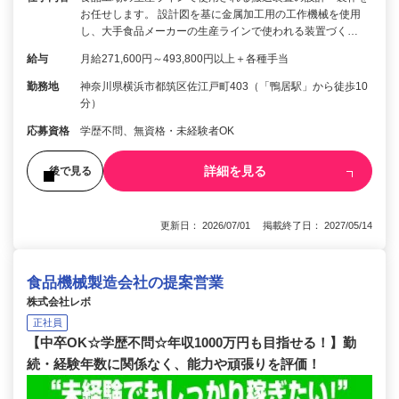
お任せします。 設計図を基に金属加工用の工作機械を使用
し、大手食品メーカーの生産ラインで使われる装置づく…
給与
月給271,600円～493,800円以上＋各種手当
勤務地
神奈川県横浜市都筑区佐江戸町403（「鴨居駅」から徒歩10
分）
応募資格
学歴不問、無資格・未経験者OK
詳細を見る
後で見る
更新日： 2026/07/01 掲載終了日： 2027/05/14
食品機械製造会社の提案営業
株式会社レボ
正社員
【中卒OK☆学歴不問☆年収1000万円も目指せる！】勤
続・経験年数に関係なく、能力や頑張りを評価！