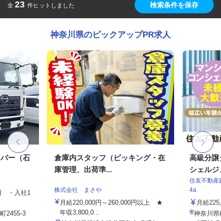
23
検索条件を保存
全
件ヒットしました
神奈川県のピックアップPR求人
イバー（⽯
倉庫内スタッフ（ピッキング・在
高級分譲
庫管理、出荷準...
シェルジ
住友不動産建
株式会社 まさや
4a
0円 ・⼊社1
月給220,000円～260,000円以上 ★
月給22
年収3,800,0...
455-3
神奈川県