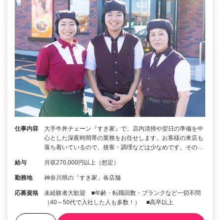
仕事内容
大手牛丼チェーン『すき家』で、店内清掃や翌日の準備を中
心とした深夜時間帯の業務をお任せします。お客様の来店も
落ち着いているので、接客・調理などは少なめです。その…
給与
月収270,000円以上（想定）
勤務地
神奈川県の「すき家」各店舗
応募資格
未経験者大歓迎 ■年齢・転職回数・ブランクなど一切不問
（40～50代で入社した人も多数！） ■高卒以上