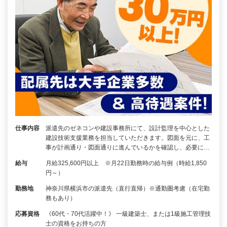
仕事内容
派遣先のゼネコンや建設事務所にて、設計監理を中心とした
建設技術支援業務を担当していただきます。図面を元に、工
事が計画通り・図面通りに進んでいるかを確認し、必要に…
給与
月給325,600円以上 ※月22日勤務時の給与例（時給1,850
円～）
勤務地
神奈川県横浜市の派遣先（直行直帰）※通勤圏考慮（在宅勤
務もあり）
応募資格
《60代・70代活躍中！》 一級建築士、または1級施工管理技
士の資格をお持ちの方