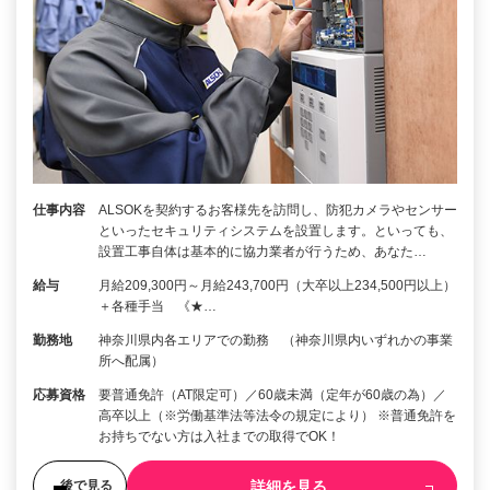
仕事内容
ALSOKを契約するお客様先を訪問し、防犯カメラやセンサー
といったセキュリティシステムを設置します。といっても、
設置工事自体は基本的に協力業者が行うため、あなた…
給与
月給209,300円～月給243,700円（大卒以上234,500円以上）
＋各種手当 《★…
勤務地
神奈川県内各エリアでの勤務 （神奈川県内いずれかの事業
所へ配属）
応募資格
要普通免許（AT限定可）／60歳未満（定年が60歳の為）／
高卒以上（※労働基準法等法令の規定により） ※普通免許を
お持ちでない方は入社までの取得でOK！
詳細を見る
後で見る