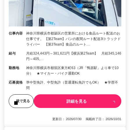
仕事内容
神奈川県横浜市都築区の営業所における食品ルート配送のお
仕事です。 【第2Team】パンの夜間ルート配送3tトラックド
ライバー 【第3Team】食品のルート…
給与
月給324,443円～381,621円【横浜第2Team】 月給345,146
円～405,…
勤務地
神奈川県横浜市都筑区東方町63（JR「鴨居駅」より車で10
分） ★マイカー・バイク通勤OK
応募資格
準中型免許、中型免許（普通運転免許でもOK） ★学歴不
問
詳細を見る
後で見る
更新日： 2026/07/30 掲載終了日： 2026/10/31