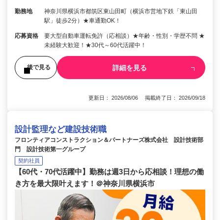
勤務地
神奈川県横浜市都筑区東山田町（横浜市営地下鉄「東山田
駅」徒歩2分）★車通勤OK！
応募資格
要大型自動車運転免許（応相談）★年齢・性別・学歴不問 ★
未経験大歓迎！★30代～60代活躍中！
詳細を見る
後で見る
更新日： 2026/08/06 掲載終了日： 2026/09/18
設計監理など建設技術職
フロンティアコンストラクション＆パートナーズ株式会社 設計技術部
門 設計技術第一グループ
契約社員
【60代・70代活躍中】勤務は週3日から応相談！理想の働
き方を最大限叶えます！＠神奈川県横浜市