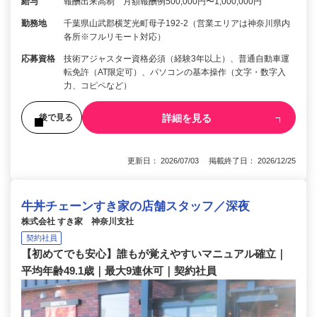
給与
報酬出来高制 月額報酬例500,000円〜1,000,000円
勤務地
千葉県山武郡横芝光町母子192-2（営業エリアは神奈川県内
各所※フルリモート対応）
応募資格
技術アジャスター資格必須（経験3年以上）、普通自動車運
転免許（AT限定可）、パソコンの基本操作（文字・数字入
力、コピペなど）
詳細を見る
後で見る
更新日： 2026/07/03 掲載終了日： 2026/12/25
牛丼チェーンすき家の店舗スタッフ／深夜
株式会社 すき家 神奈川支社
契約社員
【初めてでも安心】誰もが覚えやすいマニュアル確立｜
平均年齢49.1歳｜最大9連休可｜契約社員