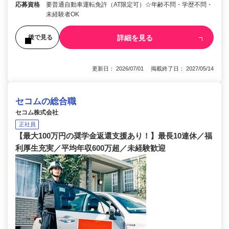
応募資格
要普通自動車運転免許（AT限定可）☆年齢不問・学歴不問・
未経験者OK
詳細を見る
後で見る
更新日： 2026/07/01 掲載終了日： 2027/05/14
セコムの総合職
セコム株式会社
正社員
【最大100万円の奨学金返還支援あり！】最長10連休／福
利厚生充実／平均年収600万超／未経験歓迎