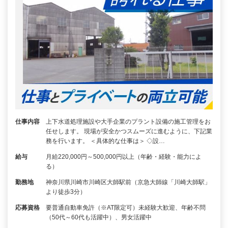
仕事内容
上下水道処理施設や大手企業のプラント設備の施工管理をお
任せします。 現場が安全かつスムーズに進むように、下記業
務を行います。 ＜具体的な仕事は＞ ◇設…
給与
月給220,000円～500,000円以上（年齢・経験・能力によ
る）
勤務地
神奈川県川崎市川崎区大師駅前（京急大師線「川崎大師駅」
より徒歩3分）
応募資格
要普通自動車免許（※AT限定可）未経験大歓迎、年齢不問
（50代～60代も活躍中）、男女活躍中