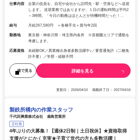
仕事内容
企業の役員を、自宅や会社から訪問先・駅・空港などへ送迎
します。 送迎業務ではありますが、１日の運転時間は平均2
～3時間。「今日の勤務はほとんどが待機時間だった！…
給与
月給267,580円 ＋各種手当＋賞与年2回
勤務地
東京都・神奈川県・埼玉県内各所 ※首都圏エリアで通勤を
考慮します。
応募資格
未経験OK／異業種出身者多数活躍中♪／要普通免許（二種免
許不要）／学歴・経験不問
詳細を見る
後で見る
更新日： 2026/04/10 掲載終了日： 2027/04/16
製鉄所構内の作業スタッフ
千代田興業株式会社 扇島営業所
正社員
4年ぶりの大募集！【週休2日制｜土日祝休】★資格取得
支援がとにかく充実★子育て世代の方も多数活躍！