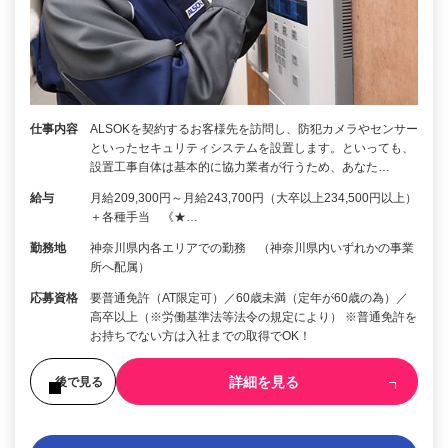
仕事内容
ALSOKを契約するお客様先を訪問し、防犯カメラやセンサー
といったセキュリティシステムを設置します。といっても、
設置工事自体は基本的に協力業者が行うため、あなた…
給与
月給209,300円～月給243,700円（大卒以上234,500円以上）
＋各種手当 《★…
勤務地
神奈川県内各エリアでの勤務 （神奈川県内いずれかの事業
所へ配属）
応募資格
要普通免許（AT限定可）／60歳未満（定年が60歳の為）／
高卒以上（※労働基準法等法令の規定により） ※普通免許を
お持ちでない方は入社までの取得でOK！
詳細を見る
後で見る