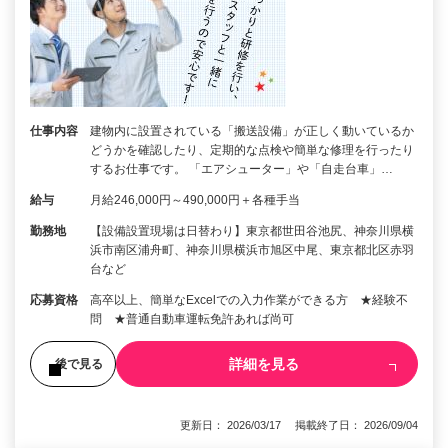
仕事内容
建物内に設置されている「搬送設備」が正しく動いているか
どうかを確認したり、定期的な点検や簡単な修理を行ったり
するお仕事です。 「エアシューター」や「自走台車」…
給与
月給246,000円～490,000円＋各種手当
勤務地
【設備設置現場は日替わり】東京都世田谷池尻、神奈川県横
浜市南区浦舟町、神奈川県横浜市旭区中尾、東京都北区赤羽
台など
応募資格
高卒以上、簡単なExcelでの入力作業ができる方 ★経験不
問 ★普通自動車運転免許あれば尚可
詳細を見る
後で見る
更新日： 2026/03/17 掲載終了日： 2026/09/04