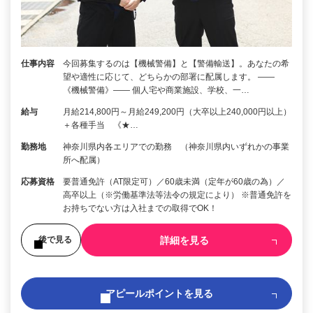
仕事内容
今回募集するのは【機械警備】と【警備輸送】。あなたの希
望や適性に応じて、どちらかの部署に配属します。 ――
《機械警備》―― 個人宅や商業施設、学校、一…
給与
月給214,800円～月給249,200円（大卒以上240,000円以上）
＋各種手当 《★…
勤務地
神奈川県内各エリアでの勤務 （神奈川県内いずれかの事業
所へ配属）
応募資格
要普通免許（AT限定可）／60歳未満（定年が60歳の為）／
高卒以上（※労働基準法等法令の規定により） ※普通免許を
お持ちでない方は入社までの取得でOK！
詳細を見る
後で見る
アピールポイントを見る