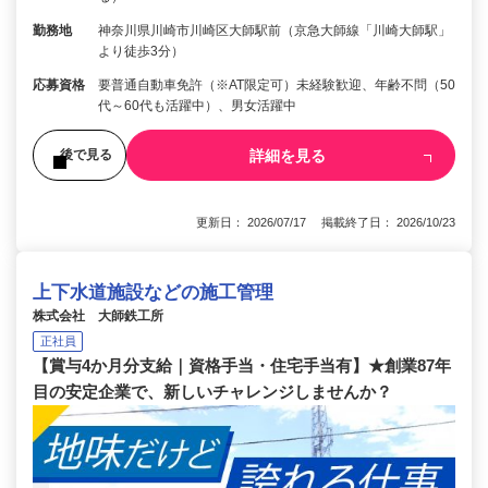
勤務地
神奈川県川崎市川崎区大師駅前（京急大師線「川崎大師駅」
より徒歩3分）
応募資格
要普通自動車免許（※AT限定可）未経験歓迎、年齢不問（50
代～60代も活躍中）、男女活躍中
詳細を見る
後で見る
更新日： 2026/07/17 掲載終了日： 2026/10/23
上下水道施設などの施工管理
株式会社 大師鉄工所
正社員
【賞与4か月分支給｜資格手当・住宅手当有】★創業87年
目の安定企業で、新しいチャレンジしませんか？