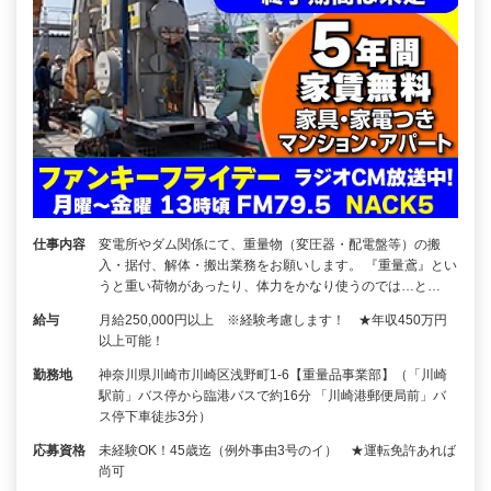
仕事内容
変電所やダム関係にて、重量物（変圧器・配電盤等）の搬
入・据付、解体・搬出業務をお願いします。 『重量鳶』とい
うと重い荷物があったり、体力をかなり使うのでは…と…
給与
月給250,000円以上 ※経験考慮します！ ★年収450万円
以上可能！
勤務地
神奈川県川崎市川崎区浅野町1-6【重量品事業部】（「川崎
駅前」バス停から臨港バスで約16分 「川崎港郵便局前」バ
ス停下車徒歩3分）
応募資格
未経験OK！45歳迄（例外事由3号のイ） ★運転免許あれば
尚可