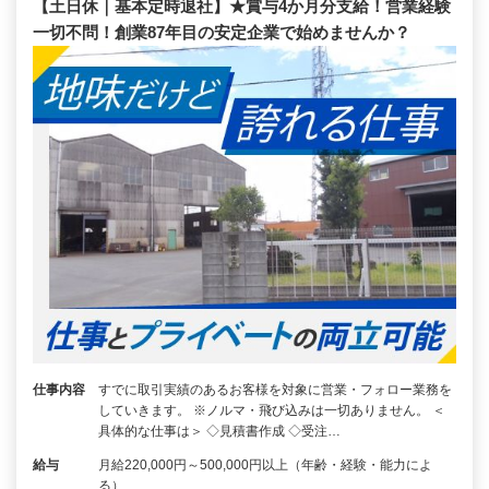
【土日休｜基本定時退社】★賞与4か月分支給！営業経験
一切不問！創業87年目の安定企業で始めませんか？
仕事内容
すでに取引実績のあるお客様を対象に営業・フォロー業務を
していきます。 ※ノルマ・飛び込みは一切ありません。 ＜
具体的な仕事は＞ ◇見積書作成 ◇受注…
給与
月給220,000円～500,000円以上（年齢・経験・能力によ
る）