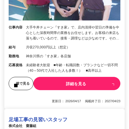
仕事内容
大手牛丼チェーン『すき家』で、店内清掃や翌日の準備を中
心とした深夜時間帯の業務をお任せします。お客様の来店も
落ち着いているので、接客・調理などは少なめです。その…
給与
月収270,000円以上（想定）
勤務地
神奈川県の「すき家」各店舗
応募資格
未経験者大歓迎 ■年齢・転職回数・ブランクなど一切不問
（40～50代で入社した人も多数！） ■高卒以上
詳細を見る
後で見る
更新日： 2026/04/17 掲載終了日： 2027/04/23
足場工事の見習いスタッフ
株式会社 齋藤組