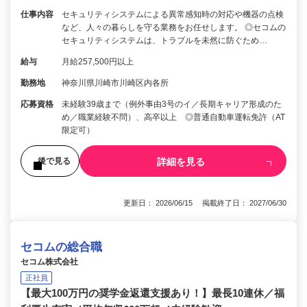
仕事内容
セキュリティシステムによる異常感知時の対応や機器の点検
など、人々の暮らしを守る業務をお任せします。 ◎セコムの
セキュリティシステムは、トラブルを未然に防ぐため…
給与
月給257,500円以上
勤務地
神奈川県川崎市川崎区内各所
応募資格
未経験39歳まで（例外事由3号のイ／長期キャリア形成のた
め／職業経験不問）、高卒以上 ◎普通自動車運転免許（AT
限定可）
詳細を見る
後で見る
更新日： 2026/06/15 掲載終了日： 2027/06/30
セコムの総合職
セコム株式会社
正社員
【最大100万円の奨学金返還支援あり！】最長10連休／福