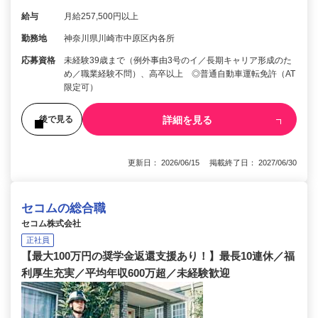
給与
月給257,500円以上
勤務地
神奈川県川崎市中原区内各所
応募資格
未経験39歳まで（例外事由3号のイ／長期キャリア形成のた
め／職業経験不問）、高卒以上 ◎普通自動車運転免許（AT
限定可）
詳細を見る
後で見る
更新日： 2026/06/15 掲載終了日： 2027/06/30
セコムの総合職
セコム株式会社
正社員
【最大100万円の奨学金返還支援あり！】最長10連休／福
利厚生充実／平均年収600万超／未経験歓迎