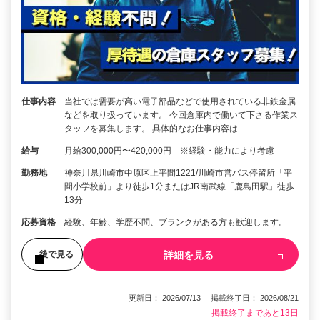
仕事内容
当社では需要が高い電子部品などで使用されている非鉄金属
などを取り扱っています。 今回倉庫内で働いて下さる作業ス
タッフを募集します。 具体的なお仕事内容は…
給与
月給300,000円〜420,000円 ※経験・能力により考慮
勤務地
神奈川県川崎市中原区上平間1221/川崎市営バス停留所「平
間小学校前」より徒歩1分またはJR南武線「鹿島田駅」徒歩
13分
応募資格
経験、年齢、学歴不問、ブランクがある方も歓迎します。
詳細を見る
後で見る
更新日： 2026/07/13 掲載終了日： 2026/08/21
掲載終了まであと13日