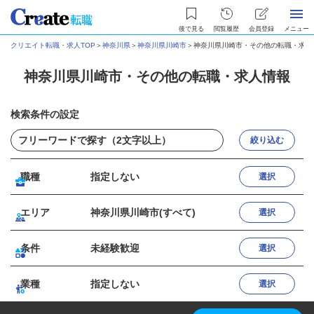
後で見る
閲覧履歴
会員登録
メニュー
クリエイト転職・求人TOP
＞
神奈川県
＞
神奈川県川崎市
＞
神奈川県川崎市・その他の転職・求人
神奈川県川崎市・その他の転職・求人情報
検索条件の設定
絞り込む
職種
指定しない
選択
エリア
神奈川県川崎市(すべて)
選択
条件
未経験歓迎
選択
業種
指定しない
選択