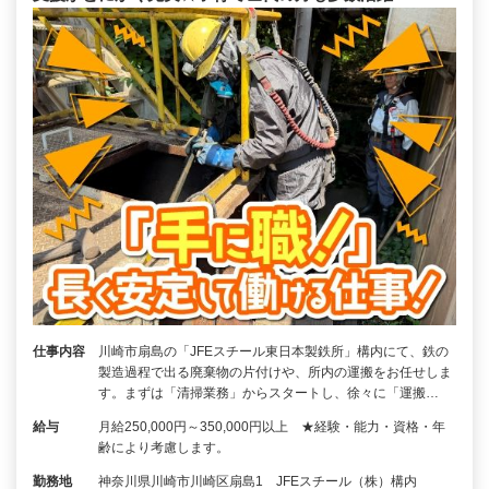
仕事内容
川崎市扇島の「JFEスチール東日本製鉄所」構内にて、鉄の
製造過程で出る廃棄物の片付けや、所内の運搬をお任せしま
す。まずは「清掃業務」からスタートし、徐々に「運搬…
給与
月給250,000円～350,000円以上 ★経験・能力・資格・年
齢により考慮します。
勤務地
神奈川県川崎市川崎区扇島1 JFEスチール（株）構内