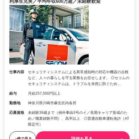
利厚生充実／平均年収600万超／未経験歓迎
仕事内容
セキュリティシステムによる異常感知時の対応や機器の点検
など、人々の暮らしを守る業務をお任せします。 ◎セコムの
セキュリティシステムは、トラブルを未然に防ぐため…
給与
月給257,500円以上
勤務地
神奈川県川崎市麻生区内各所
応募資格
未経験39歳まで（例外事由3号のイ／長期キャリア形成のた
め／職業経験不問）、高卒以上 ◎普通自動車運転免許（AT
限定可）
詳細を見る
後で見る