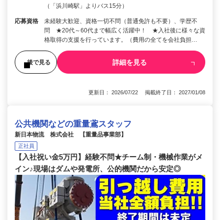
（「浜川崎駅」よりバス15分）
応募資格
未経験大歓迎、資格一切不問（普通免許も不要）、学歴不
問 ★20代～60代まで幅広く活躍中！ ★入社後に様々な資
格取得の支援を行っています。（費用の全てを会社負担…
詳細を見る
後で見る
更新日： 2026/07/22 掲載終了日： 2027/01/08
公共機関などの重量鳶スタッフ
新日本物流 株式会社 【重量品事業部】
正社員
【入社祝い金5万円】経験不問★チーム制・機械作業がメ
イン♪現場はダムや発電所、公的機関だから安定◎