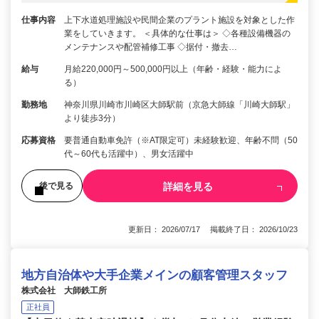
仕事内容
上下水道処理施設や民間企業のプラント施設を対象とした作
業をしていきます。 ＜具体的な仕事は＞ ◇各種設備機器の
メンテナンスや配管補修工事 ◇据付・撤去…
給与
月給220,000円～500,000円以上（年齢・経験・能力によ
る）
勤務地
神奈川県川崎市川崎区大師駅前（京急大師線「川崎大師駅」
より徒歩3分）
応募資格
要普通自動車免許（※AT限定可）未経験歓迎、年齢不問（50
代～60代も活躍中）、男女活躍中
詳細を見る
後で見る
更新日： 2026/07/17 掲載終了日： 2026/10/23
地方自治体や大手企業メインの顧客管理スタッフ
株式会社 大師鉄工所
正社員