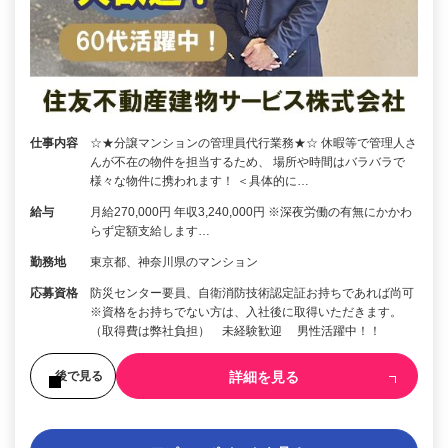
仕事内容
☆★分譲マンションの管理員代行業務★☆ 休暇等で管理人さ
んが不在の物件を担当するため、 場所や時間はバラバラで
様々な物件に携われます！ ＜具体的に…
給与
月給270,000円 年収3,240,000円 ※深夜労働の有無にかかわ
らず定額支給します…
勤務地
東京都、神奈川県のマンション
応募資格
防災センター要員、自衛消防技術認定証お持ちであれば尚可
※資格をお持ちでない方は、入社後に取得いただきます。
（取得費は弊社負担） 未経験歓迎 男性活躍中！！
詳細を見る
後で見る