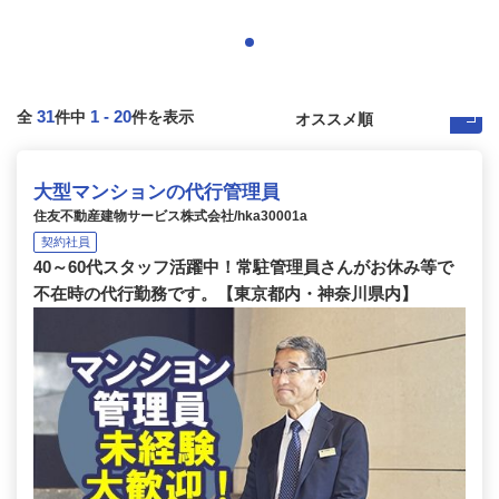
31
1
-
20
全
件中
件を表示
大型マンションの代行管理員
住友不動産建物サービス株式会社/hka30001a
契約社員
40～60代スタッフ活躍中！常駐管理員さんがお休み等で
不在時の代行勤務です。【東京都内・神奈川県内】