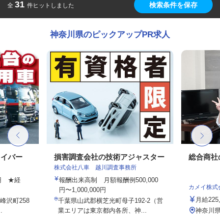
31
検索条件を保存
全
件ヒットしました
神奈川県のピックアップPR求人
ライバー
損害調査会社の技術アジャスター
総合商社
株式会社八車 越川調査事務所
0円 ★経
報酬出来高制 月額報酬例500,000
カメイ株式
円〜1,000,000円
月給225
峰沢町258
千葉県山武郡横芝光町母子192-2（営
.
業エリアは東京都内各所、神...
神奈川県