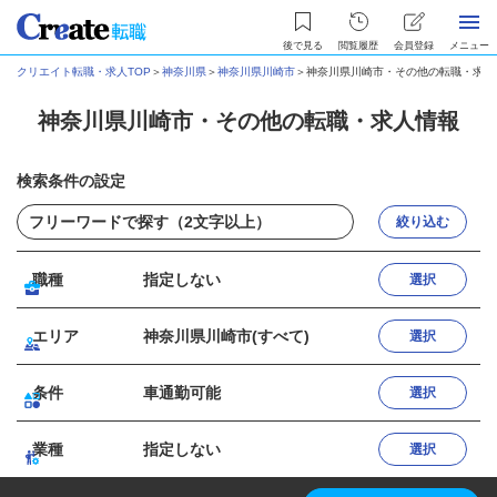
後で見る
閲覧履歴
会員登録
メニュー
クリエイト転職・求人TOP
＞
神奈川県
＞
神奈川県川崎市
＞
神奈川県川崎市・その他の転職・求人
神奈川県川崎市・その他の転職・求人情報
検索条件の設定
絞り込む
職種
指定しない
選択
エリア
神奈川県川崎市(すべて)
選択
条件
車通勤可能
選択
業種
指定しない
選択