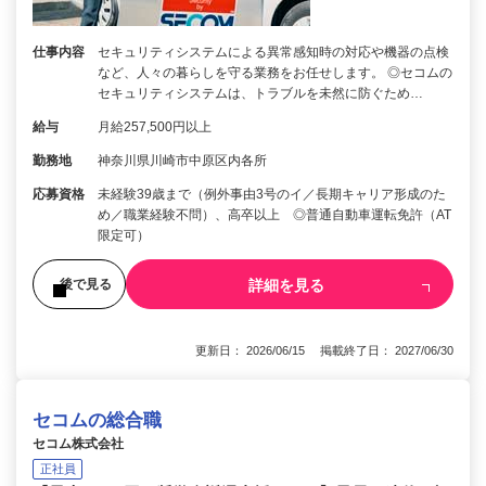
仕事内容
セキュリティシステムによる異常感知時の対応や機器の点検
など、人々の暮らしを守る業務をお任せします。 ◎セコムの
セキュリティシステムは、トラブルを未然に防ぐため…
給与
月給257,500円以上
勤務地
神奈川県川崎市中原区内各所
応募資格
未経験39歳まで（例外事由3号のイ／長期キャリア形成のた
め／職業経験不問）、高卒以上 ◎普通自動車運転免許（AT
限定可）
詳細を見る
後で見る
更新日： 2026/06/15 掲載終了日： 2027/06/30
セコムの総合職
セコム株式会社
正社員