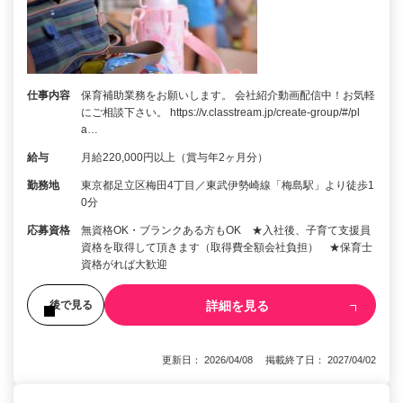
仕事内容
保育補助業務をお願いします。 会社紹介動画配信中！お気軽
にご相談下さい。 https://v.classtream.jp/create-group/#/pl
a…
給与
月給220,000円以上（賞与年2ヶ月分）
勤務地
東京都足立区梅田4丁目／東武伊勢崎線「梅島駅」より徒歩1
0分
応募資格
無資格OK・ブランクある方もOK ★入社後、子育て支援員
資格を取得して頂きます（取得費全額会社負担） ★保育士
資格がれば大歓迎
詳細を見る
後で見る
更新日： 2026/04/08 掲載終了日： 2027/04/02