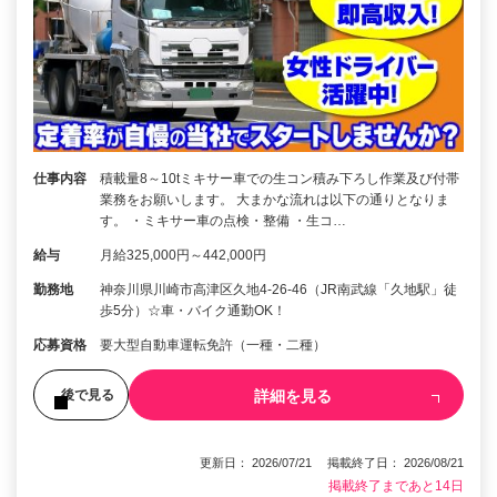
仕事内容
積載量8～10tミキサー車での生コン積み下ろし作業及び付帯
業務をお願いします。 大まかな流れは以下の通りとなりま
す。 ・ミキサー車の点検・整備 ・生コ…
給与
月給325,000円～442,000円
勤務地
神奈川県川崎市高津区久地4-26-46（JR南武線「久地駅」徒
歩5分）☆車・バイク通勤OK！
応募資格
要大型自動車運転免許（一種・二種）
詳細を見る
後で見る
更新日： 2026/07/21 掲載終了日： 2026/08/21
掲載終了まであと14日