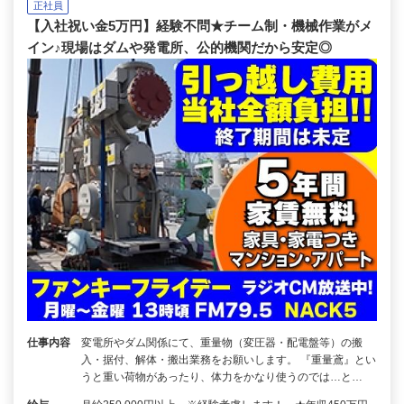
正社員
【入社祝い金5万円】経験不問★チーム制・機械作業がメ
イン♪現場はダムや発電所、公的機関だから安定◎
仕事内容
変電所やダム関係にて、重量物（変圧器・配電盤等）の搬
入・据付、解体・搬出業務をお願いします。 『重量鳶』とい
うと重い荷物があったり、体力をかなり使うのでは…と…