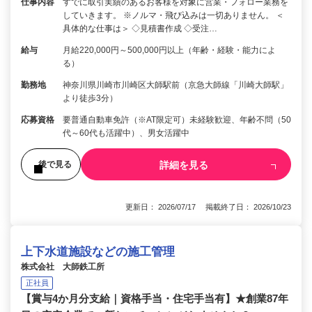
仕事内容
すでに取引実績のあるお客様を対象に営業・フォロー業務を
していきます。 ※ノルマ・飛び込みは一切ありません。 ＜
具体的な仕事は＞ ◇見積書作成 ◇受注…
給与
月給220,000円～500,000円以上（年齢・経験・能力によ
る）
勤務地
神奈川県川崎市川崎区大師駅前（京急大師線「川崎大師駅」
より徒歩3分）
応募資格
要普通自動車免許（※AT限定可）未経験歓迎、年齢不問（50
代～60代も活躍中）、男女活躍中
詳細を見る
後で見る
更新日： 2026/07/17 掲載終了日： 2026/10/23
上下水道施設などの施工管理
株式会社 大師鉄工所
正社員
【賞与4か月分支給｜資格手当・住宅手当有】★創業87年