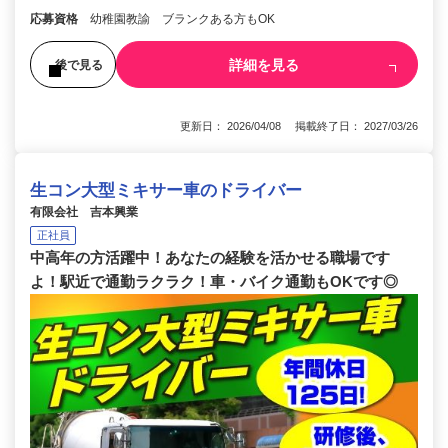
応募資格
幼稚園教諭 ブランクある方もOK
詳細を見る
後で見る
更新日： 2026/04/08 掲載終了日： 2027/03/26
生コン大型ミキサー車のドライバー
有限会社 吉本興業
正社員
中高年の方活躍中！あなたの経験を活かせる職場です
よ！駅近で通勤ラクラク！車・バイク通勤もOKです◎