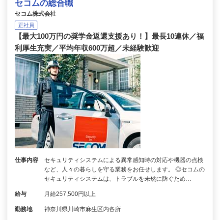
セコムの総合職
セコム株式会社
正社員
【最大100万円の奨学金返還支援あり！】最長10連休／福
利厚生充実／平均年収600万超／未経験歓迎
仕事内容
セキュリティシステムによる異常感知時の対応や機器の点検
など、人々の暮らしを守る業務をお任せします。 ◎セコムの
セキュリティシステムは、トラブルを未然に防ぐため…
給与
月給257,500円以上
勤務地
神奈川県川崎市麻生区内各所