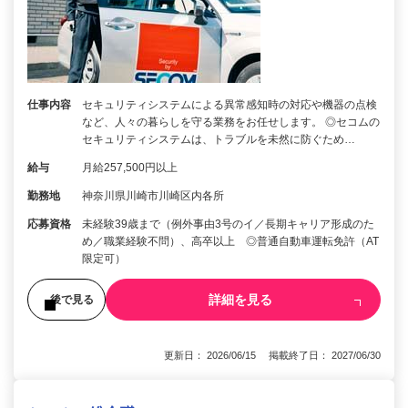
仕事内容
セキュリティシステムによる異常感知時の対応や機器の点検
など、人々の暮らしを守る業務をお任せします。 ◎セコムの
セキュリティシステムは、トラブルを未然に防ぐため…
給与
月給257,500円以上
勤務地
神奈川県川崎市川崎区内各所
応募資格
未経験39歳まで（例外事由3号のイ／長期キャリア形成のた
め／職業経験不問）、高卒以上 ◎普通自動車運転免許（AT
限定可）
詳細を見る
後で見る
更新日： 2026/06/15 掲載終了日： 2027/06/30