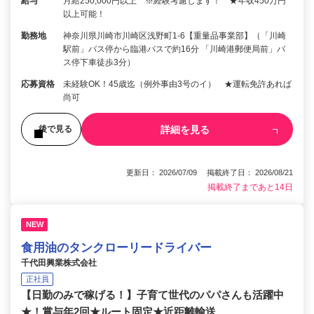
給与
月給250,000円以上 ※経験考慮します！ ★年収450万円
以上可能！
勤務地
神奈川県川崎市川崎区浅野町1-6【重量品事業部】（「川崎
駅前」バス停から臨港バスで約16分 「川崎港郵便局前」バ
ス停下車徒歩3分）
応募資格
未経験OK！45歳迄（例外事由3号のイ） ★運転免許あれば
尚可
詳細を見る
後で見る
更新日： 2026/07/09 掲載終了日： 2026/08/21
掲載終了まであと14日
NEW
食用油のタンクローリードライバー
千代田興業株式会社
正社員
【日勤のみで稼げる！】子育て世代のパパさんも活躍中
★！賞与年2回★ルート固定★近距離輸送