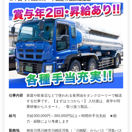
仕事内容
家庭や飲食店などで使われる食用油をタンクローリーで輸送
する仕事です。 【まずはココから！】 入社後は、座学や同
乗研修からスタート。 ・取り扱う製品…
給与
月給300,000円～360,000円以上＋時間外手当支給 ★能
力・経験により考慮します
勤務地
神奈川県川崎市川崎区浮島（「川崎駅」からバス『浮島バス