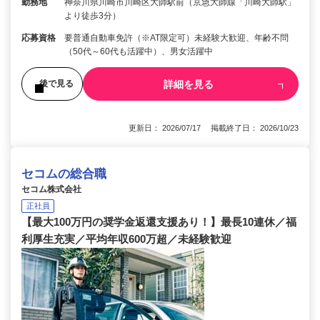
勤務地
神奈川県川崎市川崎区大師駅前（京急大師線「川崎大師駅」
より徒歩3分）
応募資格
要普通自動車免許（※AT限定可）未経験大歓迎、年齢不問
（50代～60代も活躍中）、男女活躍中
詳細を見る
後で見る
更新日： 2026/07/17 掲載終了日： 2026/10/23
セコムの総合職
セコム株式会社
正社員
【最大100万円の奨学金返還支援あり！】最長10連休／福
利厚生充実／平均年収600万超／未経験歓迎