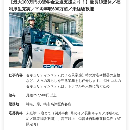
【最大100万円の奨学金返還支援あり！】最長10連休／福
利厚生充実／平均年収600万超／未経験歓迎
仕事内容
セキュリティシステムによる異常感知時の対応や機器の点検
など、人々の暮らしを守る業務をお任せします。 ◎セコムの
セキュリティシステムは、トラブルを未然に防ぐため…
給与
月給257,500円以上
勤務地
神奈川県川崎市高津区内各所
応募資格
未経験39歳まで（例外事由3号のイ／長期キャリア形成のた
め／職業経験不問）、高卒以上 ◎普通自動車運転免許（AT
限定可）