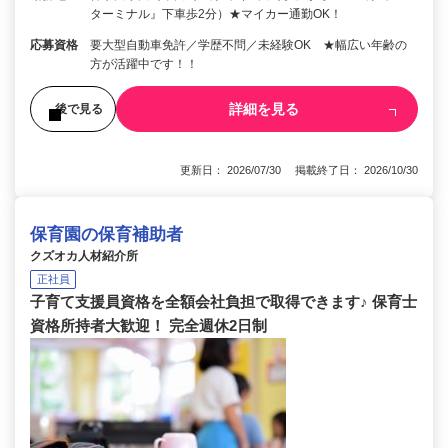
ターミナル』下車歩2分）★マイカー通勤OK！
応募資格
要大型自動車免許／学歴不問／未経験OK ★幅広い年齢の
方が活躍中です！！
詳細を見る
後で見る
更新日： 2026/07/30 掲載終了日： 2026/10/30
保育園の保育補助者
クズオカ人材紹介所
正社員
子育て支援員資格を全額会社負担で取得できます♪ 保育士
資格所持者大歓迎！ 完全週休2日制