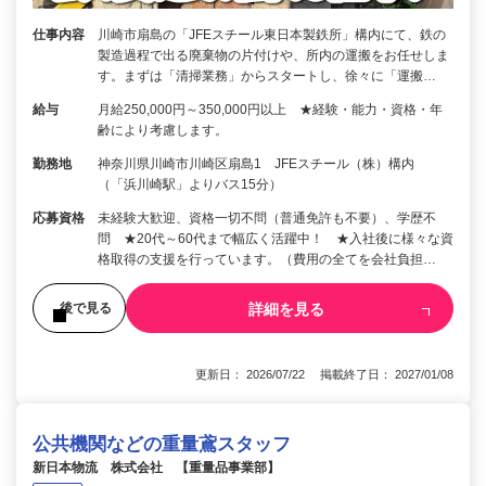
仕事内容
川崎市扇島の「JFEスチール東日本製鉄所」構内にて、鉄の
製造過程で出る廃棄物の片付けや、所内の運搬をお任せしま
す。まずは「清掃業務」からスタートし、徐々に「運搬…
給与
月給250,000円～350,000円以上 ★経験・能力・資格・年
齢により考慮します。
勤務地
神奈川県川崎市川崎区扇島1 JFEスチール（株）構内
（「浜川崎駅」よりバス15分）
応募資格
未経験大歓迎、資格一切不問（普通免許も不要）、学歴不
問 ★20代～60代まで幅広く活躍中！ ★入社後に様々な資
格取得の支援を行っています。（費用の全てを会社負担…
詳細を見る
後で見る
更新日： 2026/07/22 掲載終了日： 2027/01/08
公共機関などの重量鳶スタッフ
新日本物流 株式会社 【重量品事業部】