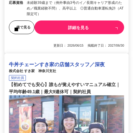
応募資格
未経験39歳まで（例外事由3号のイ／長期キャリア形成のた
め／職業経験不問）、高卒以上 ◎普通自動車運転免許（AT
限定可）
詳細を見る
後で見る
更新日： 2026/06/15 掲載終了日： 2027/06/30
牛丼チェーンすき家の店舗スタッフ／深夜
株式会社 すき家 神奈川支社
契約社員
【初めてでも安心】誰もが覚えやすいマニュアル確立｜
平均年齢49.1歳｜最大9連休可｜契約社員