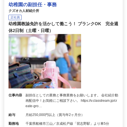
幼稚園の副担任・事務
クズオカ人材紹介所
正社員
幼稚園教諭免許を活かして働こう！ ブランクOK 完全週
休2日制（土曜・日曜）
仕事内容
副担任としての業務と事務業務をお願いします。 会社紹介動
画配信中！お気軽にご相談下さい。 https://v.classtream.jp/cr
eate-gro…
給与
月給250,000円以上（賞与年2ヶ月分）
勤務地
千葉県船橋市三山／京成松戸線「習志野駅」より車5分