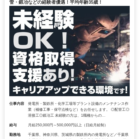
管・鍛冶などの経験者優遇！平均年齢35歳！
仕事内容
発電所・製鉄所・化学工場等プラント設備のメンテナンス作
業（補修工事・保守点検など）をお任せします。 ◎配管工◎
溶接工◎鍛冶工 未経験の方は、1職種からの…
給与
月給250,000円～500,000円以上（日給月給制）
勤務地
千葉県、神奈川県、茨城県の製鉄所内の発電所など／千葉県