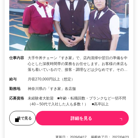
仕事内容
大手牛丼チェーン『すき家』で、店内清掃や翌日の準備を中
心とした深夜時間帯の業務をお任せします。お客様の来店も
落ち着いているので、接客・調理などは少なめです。その…
給与
月収270,000円以上（想定）
勤務地
神奈川県の「すき家」各店舗
応募資格
未経験者大歓迎 ■年齢・転職回数・ブランクなど一切不問
（40～50代で入社した人も多数！） ■高卒以上
詳細を見る
後で見る
更新日： 2026/04/17 掲載終了日： 2027/04/23