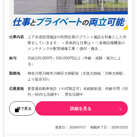
仕事内容
上下水道処理施設や民間企業のプラント施設を対象とした作
業をしていきます。 ＜具体的な仕事は＞ ◇各種設備機器の
メンテナンスや配管補修工事 ◇据付・撤去…
給与
月給220,000円～500,000円以上（年齢・経験・能力によ
る）
勤務地
神奈川県川崎市川崎区大師駅前（京急大師線「川崎大師駅」
より徒歩3分）
応募資格
要普通自動車免許（※AT限定可）未経験歓迎、年齢不問（50
代～60代も活躍中）、男女活躍中
詳細を見る
後で見る
更新日： 2026/07/17 掲載終了日： 2026/10/23