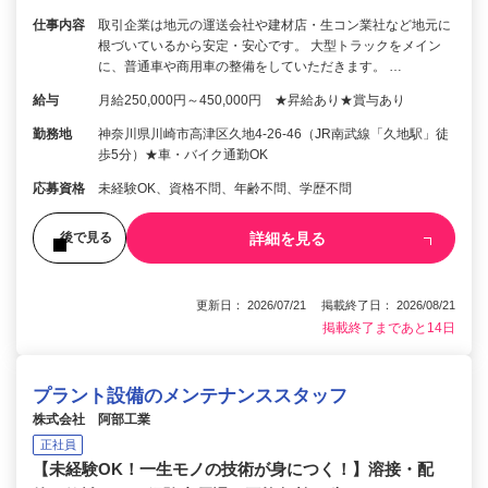
仕事内容
取引企業は地元の運送会社や建材店・生コン業社など地元に
根づいているから安定・安心です。 大型トラックをメイン
に、普通車や商用車の整備をしていただきます。 …
給与
月給250,000円～450,000円 ★昇給あり★賞与あり
勤務地
神奈川県川崎市高津区久地4-26-46（JR南武線「久地駅」徒
歩5分）★車・バイク通勤OK
応募資格
未経験OK、資格不問、年齢不問、学歴不問
詳細を見る
後で見る
更新日： 2026/07/21 掲載終了日： 2026/08/21
掲載終了まであと14日
プラント設備のメンテナンススタッフ
株式会社 阿部工業
正社員
【未経験OK！一生モノの技術が身につく！】溶接・配