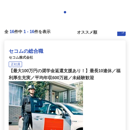
16
1
-
16
全
件中
件を表示
セコムの総合職
セコム株式会社
正社員
【最大100万円の奨学金返還支援あり！】最長10連休／福
利厚生充実／平均年収600万超／未経験歓迎