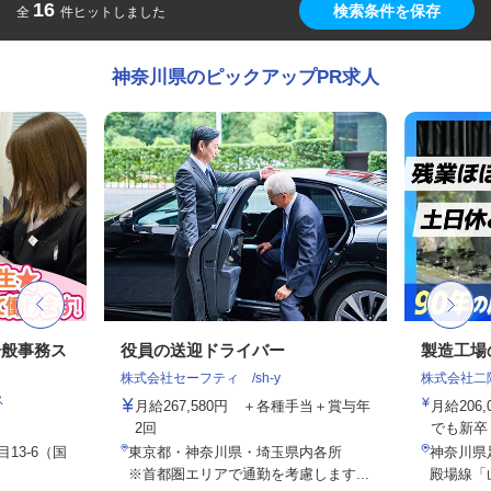
16
検索条件を保存
全
件ヒットしました
神奈川県のピックアップPR求人
一般事務ス
役員の送迎ドライバー
製造工場
株式会社セーフティ /sh-y
株式会社二
ス
月給267,580円 ＋各種手当＋賞与年
月給206,
2回
でも新卒・
13-6（国
東京都・神奈川県・埼玉県内各所
神奈川県
※首都圏エリアで通勤を考慮します...
殿場線「山