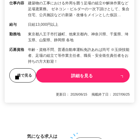
仕事内容
建築物の工事における外周を囲う足場の組立や解体作業など
足場鳶業務。 ゼネコン・ビルダーの一次下請けとして、集合
住宅、公共施設などの新築・改修をメインとした仮設…
給与
日給13,000円以上
勤務地
東京都八王子市打越町、他東京都内、神奈川県、千葉県、埼
玉県、山梨県、静岡県 各地
応募資格
年齢・資格不問、普通自動車運転免許あれば尚可 ※玉掛技能
者、足場の組立て等作業主任者、職長・安全衛生責任者をお
持ちの方大歓迎！
詳細を見る
後で見る
更新日： 2026/06/15 掲載終了日： 2027/06/25
1
気になる求人は