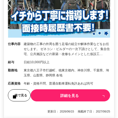
仕事内容
建築物の工事の外周を囲う足場の組立や解体作業などをお任
せします。 ゼネコン・ビルダーの一次下請けとして、集合住
宅、公共施設などの新築・改修をメインとした仮設工…
給与
日給10,000円以上
勤務地
東京都八王子市打越町、他東京都内、神奈川県、千葉県、埼
玉県、山梨県、静岡県 各地
応募資格
年齢・資格不問、普通自動車運転免許あれば尚可
詳細を見る
後で見る
更新日： 2026/06/15 掲載終了日： 2027/06/25