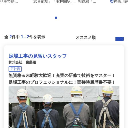
車で約...
武台前駅」「南林間駅」、相鉄線「...
神奈川
2
1
-
2
全
件中
件を表示
足場工事の見習いスタッフ
株式会社 齋藤組
正社員
無資格＆未経験大歓迎！充実の研修で技術をマスター！
足場工事のプロフェッショナルに！面接時履歴書不要！