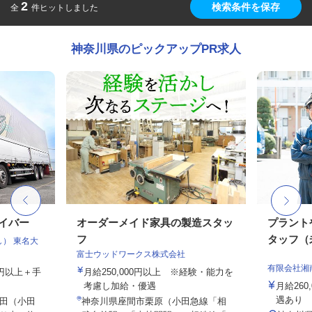
2
検索条件を保存
全
件ヒットしました
神奈川県のピックアップPR求人
ライバー
オーダーメイド家具の製造スタッ
プラント
フ
タッフ（未
） 東名大
富士ウッドワークス株式会社
有限会社湘
00円以上＋手
月給250,000円以上 ※経験・能力を
考慮し加給・優遇
月給26
遇あり
田（小田
神奈川県座間市栗原（小田急線「相