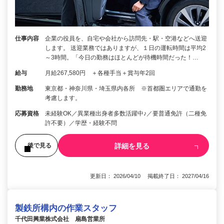
仕事内容
企業の役員を、自宅や会社から訪問先・駅・空港などへ送迎
します。 送迎業務ではありますが、１日の運転時間は平均2
～3時間。「今日の勤務はほとんどが待機時間だった！…
給与
月給267,580円 ＋各種手当＋賞与年2回
勤務地
東京都・神奈川県・埼玉県内各所 ※首都圏エリアで通勤を
考慮します。
応募資格
未経験OK／異業種出身者多数活躍中♪／要普通免許（二種免
許不要）／学歴・経験不問
詳細を見る
後で見る
更新日： 2026/04/10 掲載終了日： 2027/04/16
製鉄所構内の作業スタッフ
千代田興業株式会社 扇島営業所