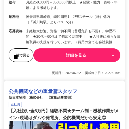
給与
月給250,000円～350,000円以上 ★経験・能力・資格・年
齢により考慮します。
勤務地
神奈川県川崎市川崎区扇島1 JFEスチール（株）構内
（「浜川崎駅」よりバス15分）
応募資格
未経験大歓迎、資格一切不問（普通免許も不要）、学歴不
問 ★20代～60代まで幅広く活躍中！ ★入社後に様々な資
格取得の支援を行っています。（費用の全てを会社負担…
詳細を見る
後で見る
更新日： 2026/07/22 掲載終了日： 2027/01/08
公共機関などの重量鳶スタッフ
新日本物流 株式会社 【重量品事業部】
正社員
【入社祝い金5万円】経験不問★チーム制・機械作業がメ
イン♪現場はダムや発電所、公的機関だから安定◎