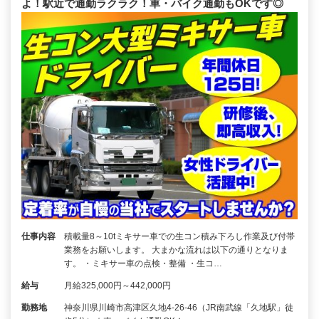
よ！駅近で通勤ラクラク！車・バイク通勤もOKです◎
仕事内容
積載量8～10tミキサー車での生コン積み下ろし作業及び付帯
業務をお願いします。 大まかな流れは以下の通りとなりま
す。 ・ミキサー車の点検・整備 ・生コ…
給与
月給325,000円～442,000円
勤務地
神奈川県川崎市高津区久地4-26-46（JR南武線「久地駅」徒