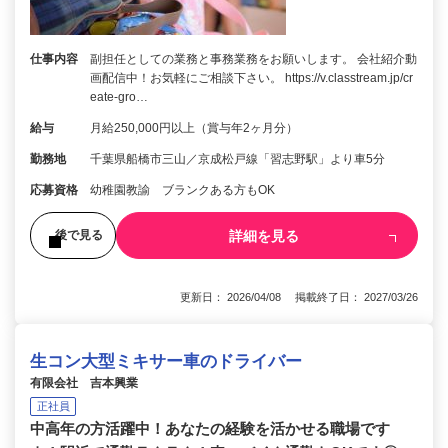
仕事内容
副担任としての業務と事務業務をお願いします。 会社紹介動
画配信中！お気軽にご相談下さい。 https://v.classtream.jp/cr
eate-gro…
給与
月給250,000円以上（賞与年2ヶ月分）
勤務地
千葉県船橋市三山／京成松戸線「習志野駅」より車5分
応募資格
幼稚園教諭 ブランクある方もOK
詳細を見る
後で見る
更新日： 2026/04/08 掲載終了日： 2027/03/26
生コン大型ミキサー車のドライバー
有限会社 吉本興業
正社員
中高年の方活躍中！あなたの経験を活かせる職場です