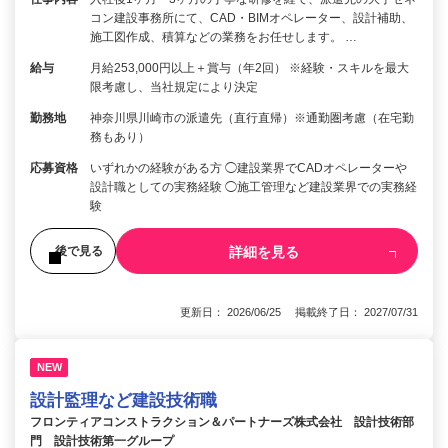
コン建設事務所にて、CAD・BIMオペレーター、設計補助、
施工図作成、積算などの業務をお任せします。 …
給与
月給253,000円以上＋賞与（年2回） ※経験・スキルを最大
限考慮し、当社規定により決定
勤務地
神奈川県川崎市の派遣先（直行直帰）※通勤圏考慮（在宅勤
務もあり）
応募資格
いずれかの経験がある方 ◯建設業界でCADオペレーターや
設計職としての実務経験 ◯施工管理など建設業界での実務経
験
詳細を見る
後で見る
更新日： 2026/06/25 掲載終了日： 2027/07/31
NEW
設計監理など建設技術職
フロンティアコンストラクション＆パートナーズ株式会社 設計技術部
門 設計技術第一グループ