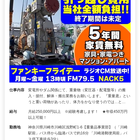
仕事内容
変電所やダム関係にて、重量物（変圧器・配電盤等）の搬
入・据付、解体・搬出業務をお願いします。 『重量鳶』とい
うと重い荷物があったり、体力をかなり使うのでは…と…
給与
月給250,000円以上 ※経験考慮します！ ★年収450万円
以上可能！
勤務地
神奈川県川崎市川崎区浅野町1-6【重量品事業部】（「川崎
駅前」バス停から臨港バスで約16分 「川崎港郵便局前」バ
ス停下車徒歩3分）