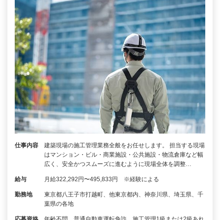
仕事内容
建築現場の施工管理業務全般をお任せします。 担当する現場
はマンション・ビル・商業施設・公共施設・物流倉庫など幅
広く、安全かつスムーズに進むように現場全体を調整…
給与
月給322,292円〜495,833円 ※経験による
勤務地
東京都八王子市打越町、他東京都内、神奈川県、埼玉県、千
葉県の各地
応募資格
年齢不問、普通自動車運転免許、施工管理1級または2級あれ