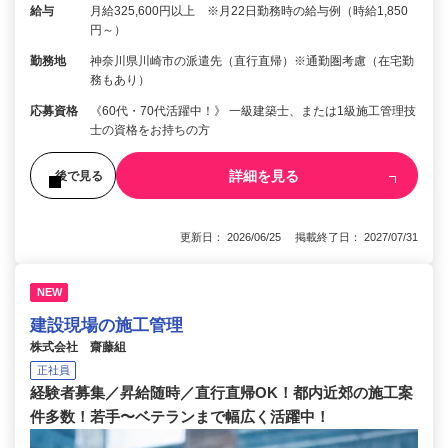
給与
月給325,600円以上 ※月22日勤務時の給与例（時給1,850
円～）
勤務地
神奈川県川崎市の派遣先（直行直帰）※通勤圏考慮（在宅勤
務もあり）
応募資格
《60代・70代活躍中！》 一級建築士、または1級施工管理技
士の資格をお持ちの方
詳細を見る
後で見る
更新日： 2026/06/25 掲載終了日： 2027/07/31
NEW
建設現場の施工管理
株式会社 齋藤組
正社員
経験者募集／昇給随時／直行直帰OK！都内近郊の施工案
件多数！若手〜ベテランまで幅広く活躍中！