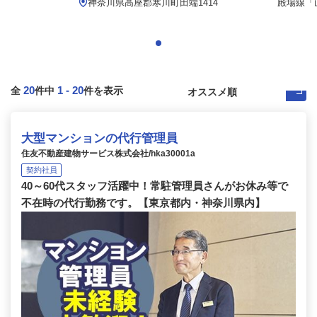
神奈川県高座郡寒川町田端1414
殿場線「山
20
1
-
20
全
件中
件を表示
大型マンションの代行管理員
住友不動産建物サービス株式会社/hka30001a
契約社員
40～60代スタッフ活躍中！常駐管理員さんがお休み等で
不在時の代行勤務です。【東京都内・神奈川県内】