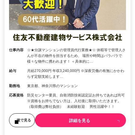
仕事内容
☆★分譲マンションの管理員代行業務★☆ 休暇等で管理人さ
んが不在の物件を担当するため、 場所や時間はバラバラで
様々な物件に携われます！ ＜具体的に…
給与
月給270,000円 年収3,240,000円 ※深夜労働の有無にかかわ
らず定額支給します…
勤務地
東京都、神奈川県のマンション
応募資格
防災センター要員、自衛消防技術認定証お持ちであれば尚可
※資格をお持ちでない方は、入社後に取得いただきます。
（取得費は弊社負担） 未経験歓迎 男性活躍中！！
詳細を見る
後で見る