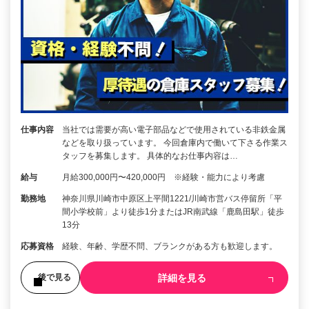
仕事内容
当社では需要が高い電子部品などで使用されている非鉄金属
などを取り扱っています。 今回倉庫内で働いて下さる作業ス
タッフを募集します。 具体的なお仕事内容は…
給与
月給300,000円〜420,000円 ※経験・能力により考慮
勤務地
神奈川県川崎市中原区上平間1221/川崎市営バス停留所「平
間小学校前」より徒歩1分またはJR南武線「鹿島田駅」徒歩
13分
応募資格
経験、年齢、学歴不問、ブランクがある方も歓迎します。
詳細を見る
後で見る