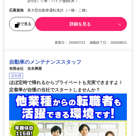
歩5分）☆車・バイク通勤OK！
応募資格
要大型自動車運転免許（一種・二種）
詳細を見る
後で見る
更新日： 2026/07/21 掲載終了日： 2026/08/21
自動車のメンテナンススタッフ
有限会社 吉本興業
正社員
ほぼ定時で帰れるからプライベートも充実できますよ！
定着率が自慢の当社でスタートしませんか？