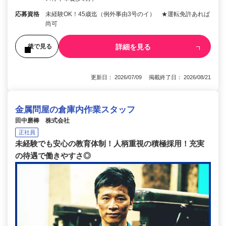
応募資格
未経験OK！45歳迄（例外事由3号のイ） ★運転免許あれば
尚可
詳細を見る
後で見る
更新日： 2026/07/09 掲載終了日： 2026/08/21
金属問屋の倉庫内作業スタッフ
田中磨棒 株式会社
正社員
未経験でも安心の教育体制！人柄重視の積極採用！充実
の待遇で働きやすさ◎