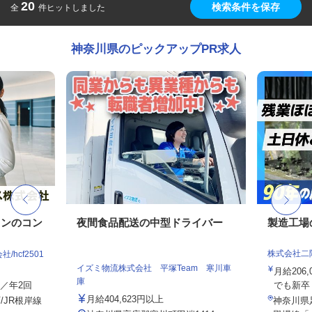
20
検索条件を保存
全
件ヒットしました
神奈川県のピックアップPR求人
ョンのコン
夜間食品配送の中型ドライバー
製造工場
株式会社二
hcf2501
イズミ物流株式会社 平塚Team 寒川車
月給206,
庫
与／年2回
でも新卒・
月給404,623円以上
/JR根岸線
神奈川県