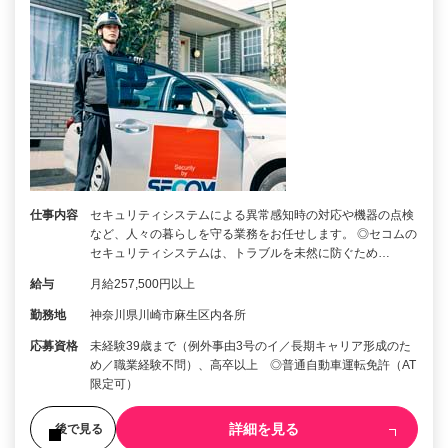
仕事内容
セキュリティシステムによる異常感知時の対応や機器の点検
など、人々の暮らしを守る業務をお任せします。 ◎セコムの
セキュリティシステムは、トラブルを未然に防ぐため…
給与
月給257,500円以上
勤務地
神奈川県川崎市麻生区内各所
応募資格
未経験39歳まで（例外事由3号のイ／長期キャリア形成のた
め／職業経験不問）、高卒以上 ◎普通自動車運転免許（AT
限定可）
詳細を見る
後で見る