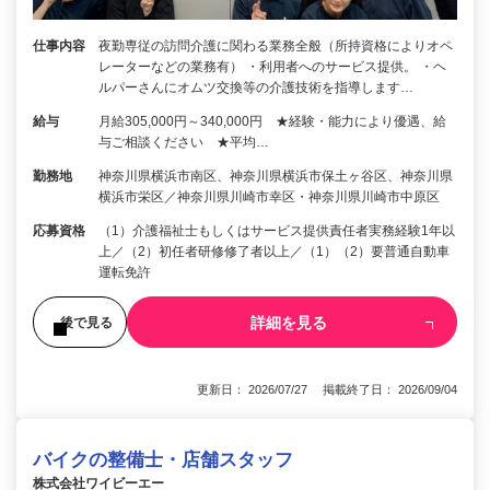
仕事内容
夜勤専従の訪問介護に関わる業務全般（所持資格によりオペ
レーターなどの業務有） ・利用者へのサービス提供。 ・ヘ
ルパーさんにオムツ交換等の介護技術を指導します…
給与
月給305,000円～340,000円 ★経験・能力により優遇、給
与ご相談ください ★平均…
勤務地
神奈川県横浜市南区、神奈川県横浜市保土ヶ谷区、神奈川県
横浜市栄区／神奈川県川崎市幸区・神奈川県川崎市中原区
応募資格
（1）介護福祉士もしくはサービス提供責任者実務経験1年以
上／（2）初任者研修修了者以上／（1）（2）要普通自動車
運転免許
詳細を見る
後で見る
更新日： 2026/07/27 掲載終了日： 2026/09/04
バイクの整備士・店舗スタッフ
株式会社ワイビーエー