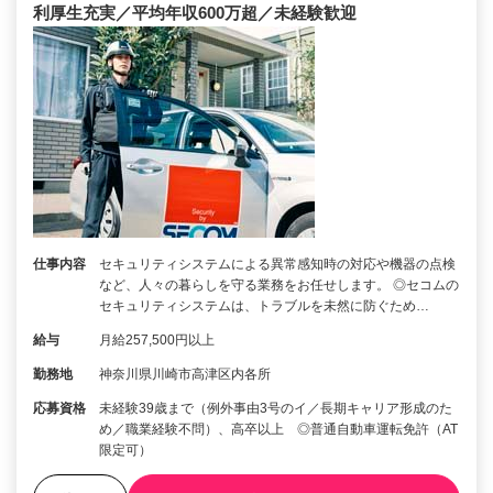
利厚生充実／平均年収600万超／未経験歓迎
仕事内容
セキュリティシステムによる異常感知時の対応や機器の点検
など、人々の暮らしを守る業務をお任せします。 ◎セコムの
セキュリティシステムは、トラブルを未然に防ぐため…
給与
月給257,500円以上
勤務地
神奈川県川崎市高津区内各所
応募資格
未経験39歳まで（例外事由3号のイ／長期キャリア形成のた
め／職業経験不問）、高卒以上 ◎普通自動車運転免許（AT
限定可）