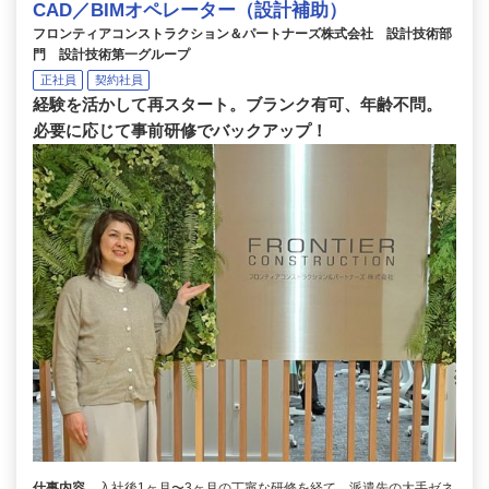
CAD／BIMオペレーター（設計補助）
フロンティアコンストラクション＆パートナーズ株式会社 設計技術部
門 設計技術第一グループ
正社員
契約社員
経験を活かして再スタート。ブランク有可、年齢不問。
必要に応じて事前研修でバックアップ！
仕事内容
入社後1ヶ月〜3ヶ月の丁寧な研修を経て、派遣先の大手ゼネ