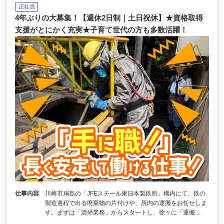
正社員
4年ぶりの大募集！【週休2日制｜土日祝休】★資格取得
支援がとにかく充実★子育て世代の方も多数活躍！
仕事内容
川崎市扇島の「JFEスチール東日本製鉄所」構内にて、鉄の
製造過程で出る廃棄物の片付けや、所内の運搬をお任せしま
す。まずは「清掃業務」からスタートし、徐々に「運搬…