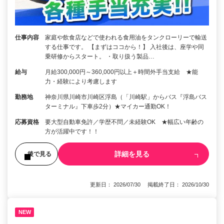
仕事内容
家庭や飲食店などで使われる食用油をタンクローリーで輸送
する仕事です。 【まずはココから！】 入社後は、座学や同
乗研修からスタート。 ・取り扱う製品…
給与
月給300,000円～360,000円以上＋時間外手当支給 ★能
力・経験により考慮します
勤務地
神奈川県川崎市川崎区浮島（「川崎駅」からバス『浮島バス
ターミナル』下車歩2分）★マイカー通勤OK！
応募資格
要大型自動車免許／学歴不問／未経験OK ★幅広い年齢の
方が活躍中です！！
詳細を見る
後で見る
更新日： 2026/07/30 掲載終了日： 2026/10/30
NEW