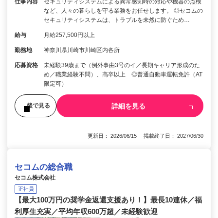
仕事内容
セキュリティシステムによる異常感知時の対応や機器の点検
など、人々の暮らしを守る業務をお任せします。 ◎セコムの
セキュリティシステムは、トラブルを未然に防ぐため…
給与
月給257,500円以上
勤務地
神奈川県川崎市川崎区内各所
応募資格
未経験39歳まで（例外事由3号のイ／長期キャリア形成のた
め／職業経験不問）、高卒以上 ◎普通自動車運転免許（AT
限定可）
詳細を見る
後で見る
更新日： 2026/06/15 掲載終了日： 2027/06/30
セコムの総合職
セコム株式会社
正社員
【最大100万円の奨学金返還支援あり！】最長10連休／福
利厚生充実／平均年収600万超／未経験歓迎