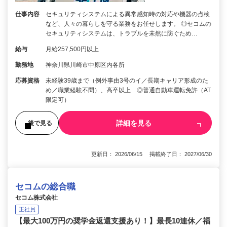
仕事内容
セキュリティシステムによる異常感知時の対応や機器の点検
など、人々の暮らしを守る業務をお任せします。 ◎セコムの
セキュリティシステムは、トラブルを未然に防ぐため…
給与
月給257,500円以上
勤務地
神奈川県川崎市中原区内各所
応募資格
未経験39歳まで（例外事由3号のイ／長期キャリア形成のた
め／職業経験不問）、高卒以上 ◎普通自動車運転免許（AT
限定可）
詳細を見る
後で見る
更新日： 2026/06/15 掲載終了日： 2027/06/30
セコムの総合職
セコム株式会社
正社員
【最大100万円の奨学金返還支援あり！】最長10連休／福