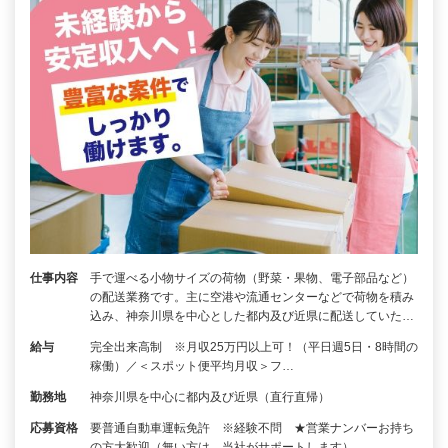
仕事内容
手で運べる小物サイズの荷物（野菜・果物、電子部品など）
の配送業務です。主に空港や流通センターなどで荷物を積み
込み、神奈川県を中心とした都内及び近県に配送していた…
給与
完全出来高制 ※月収25万円以上可！（平日週5日・8時間の
稼働）／＜スポット便平均月収＞フ…
勤務地
神奈川県を中心に都内及び近県（直行直帰）
応募資格
要普通自動車運転免許 ※経験不問 ★営業ナンバーお持ち
の方大歓迎（無い方は、当社がサポートします）