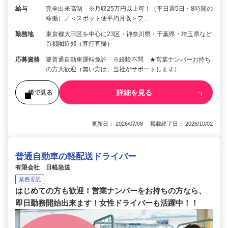
給与
完全出来高制 ※月収25万円以上可！（平日週5日・8時間の
稼働）／＜スポット便平均月収＞フ…
勤務地
東京都大田区を中心に23区・神奈川県・千葉県・埼玉県など
首都圏近郊（直行直帰）
応募資格
要普通自動車運転免許 ※経験不問 ★営業ナンバーお持ち
の方大歓迎（無い方は、当社がサポートします）
詳細を見る
後で見る
更新日： 2026/07/08 掲載終了日： 2026/10/02
普通自動車の軽配送ドライバー
有限会社 日軽急送
業務委託
はじめての方も歓迎！営業ナンバーをお持ちの方なら、
即日勤務開始出来ます！女性ドライバーも活躍中！！