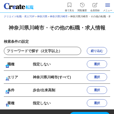
後で見る
閲覧履歴
会員登録
メニュー
クリエイト転職・求人TOP
＞
神奈川県
＞
神奈川県川崎市
＞
神奈川県川崎市・その他の転職・求人
神奈川県川崎市・その他の転職・求人情報
検索条件の設定
絞り込む
職種
指定しない
選択
エリア
神奈川県川崎市(すべて)
選択
条件
歩合/出来高制
選択
業種
指定しない
選択