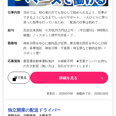
仕事内容
当社では、初心者の方でも安心して始められるよう、仕事が
できるようになるまでしっかりサポート。 一人ひとりに寄り
添った指導を行っているため、「配送の仕事は初めて…
給与
完全出来高制 ※月収25万円以上可！（平日週5日・8時間の
稼働）／＜スポット便平均月収＞フ…
勤務地
神奈川県を中心に都内及び近県、東京都大田区を中心に23区
内・多摩地区、神奈川県・千葉県・埼玉県など都内近郊）<
スポット便>
応募資格
要普通自動車運転免許 ※経験不問 ★営業ナンバーお持ち
の方大歓迎（無い方は、当社がサポートします）
詳細を見る
後で見る
更新日： 2026/07/08 掲載終了日： 2026/10/02
独立開業の配送ドライバー
有限会社 日軽急送 大森本店