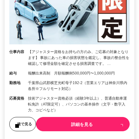
仕事内容
【アジャスター資格をお持ちの方のみ、ご応募の対象となり
ます】 事故にあった車の損害状態を鑑定し、事故の整合性を
確認して修理金額を確定させる損害調査です。 …
給与
報酬出来高制 月額報酬例500,000円〜1,000,000円
勤務地
千葉県山武郡横芝光町母子192-2（営業エリアは神奈川県内
各所※フルリモート対応）
応募資格
技術アジャスター資格必須（経験3年以上）、普通自動車運
転免許（AT限定可）、パソコンの基本操作（文字・数字入
力、コピペなど）
詳細を見る
後で見る