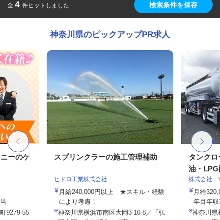
4
検索条件を保存
全
件ヒットしました
神奈川県のピックアップPR求人
モニーのケ
スプリンクラーの施工管理補助
タンクロ
油・LPG配
ヒドロ工業株式会社
株式会社 Y.
月給240,000円以上 ★スキル・経験
月給320,
手当
により考慮！
年目年収38
279-55
神奈川県横浜市南区大岡3-16-8／「弘
神奈川県横