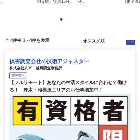
..
明寺駅」徒歩15分、「蒔...
（東名⾼速
4
1
-
4
全
件中
件を表示
損害調査会社の技術アジャスター
株式会社八車 越川調査事務所
業務委託
【フルリモート】あなたの生活スタイルに合わせて働け
る！ 厚木・相模原エリアのお仕事増加中！