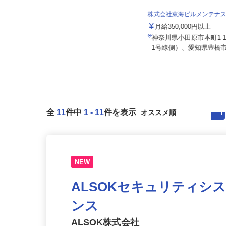
ヒドロ工業株式会社
株式会社東海ビルメンテナ
月給240,000円以上 ★スキル・経
験により考慮！
月給350,000円以上
神奈川県横浜市南区大岡3-16-8／
神奈川県小田原市本町1-
「弘明寺駅」徒歩15分、「蒔...
1号線側）、愛知県豊橋市
全
11
件中
1
-
11
件を表示
NEW
ALSOKセキュリティシ
ンス