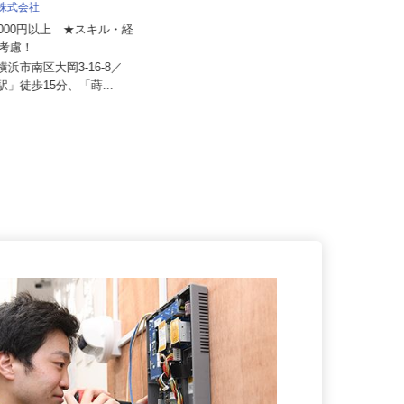
業株式会社
株式会社東海ビルメンテナス
40,000円以上 ★スキル・経
り考慮！
月給350,000円以上
県横浜市南区大岡3-16-8／
神奈川県小田原市本町1-13-6（国道
寺駅」徒歩15分、「蒔...
1号線側）、愛知県豊橋市駅...