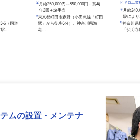
株式会社 輪設計
ヒドロ工
月給250,000円～850,000円＋賞与
ス
年2回＋諸手当
月給2
験によ
東京都町田市森野（小田急線「町田
13-6（国道
駅」から徒歩6分）、神奈川県海
神奈川
駅...
老...
「弘明
ステムの設置・メンテナ