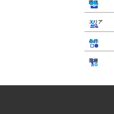
職種
エリア
条件
業種