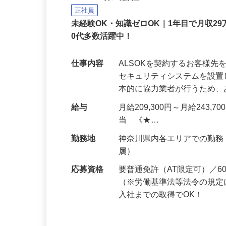
ALSOK株式会社
正社員
未経験OK・知識ゼロOK｜1年目で月収29
0代多数活躍中！
仕事内容
ALSOKを契約するお客様
セキュリティシステムを設
本的に協力業者が行うため
給与
月給209,300円～月給243,
当 《★…
勤務地
神奈川県内各エリアでの勤
属）
応募資格
要普通免許（AT限定可）／
（※労働基準法等法令の規定
入社までの取得でOK！