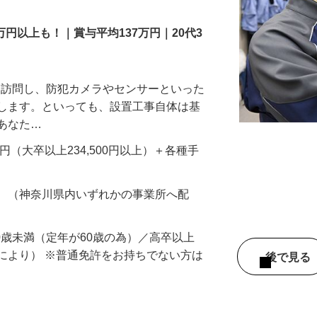
万円以上も！｜賞与平均137万円｜20代3
先を訪問し、防犯カメラやセンサーといった
置します。といっても、設置工事自体は基
、あなた…
700円（大卒以上234,500円以上）＋各種手
務 （神奈川県内いずれかの事業所へ配
60歳未満（定年が60歳の為）／高卒以上
により） ※普通免許をお持ちでない方は
後で見