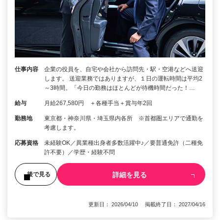
仕事内容
企業の役員を、自宅や会社から訪問先・駅・空港などへ送迎
します。 送迎業務ではありますが、１日の運転時間は平均2
～3時間。「今日の勤務はほとんどが待機時間だった！…
給与
月給267,580円 ＋各種手当＋賞与年2回
勤務地
東京都・神奈川県・埼玉県内各所 ※首都圏エリアで通勤を
考慮します。
応募資格
未経験OK／異業種出身者多数活躍中♪／要普通免許（二種免
許不要）／学歴・経験不問
詳細を見る
後で見る
更新日： 2026/04/10 掲載終了日： 2027/04/16