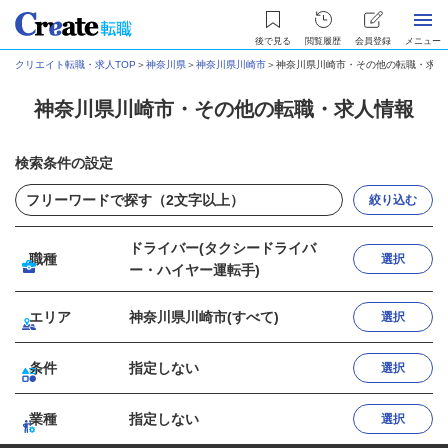
後で見る
閲覧履歴
会員登録
メニュー
クリエイト転職・求人TOP
＞
神奈川県
＞
神奈川県川崎市
＞
神奈川県川崎市・その他の転職・求人
神奈川県川崎市・その他の転職・求人情報
検索条件の設定
絞り込む
ドライバー(タクシードライバ
職種
選択
ー・ハイヤー運転手)
エリア
神奈川県川崎市(すべて)
選択
条件
指定しない
選択
業種
指定しない
選択