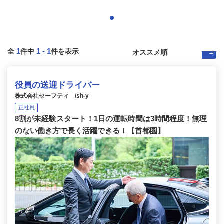
1
1
-
1
全
件中
件を表示
役員の送迎ドライバー
株式会社セーフティ /sh-y
正社員
8割が未経験スタート！1日の運転時間は3時間程度！無理
のない働き方で長く活躍できる！【首都圏】