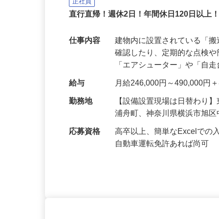
株式会社サンテックス
正社員
直行直帰！週休2日！年間休日120日以上
仕事内容
建物内に設置されている「
確認したり、定期的な点検
「エアシューター」や「自
給与
月給246,000円～490,00
勤務地
【設備設置現場は日替わり
浦舟町、神奈川県横浜市旭
応募資格
高卒以上、簡単なExcel
自動車運転免許あれば尚可