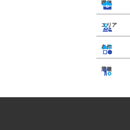
職種
エリア
条件
業種