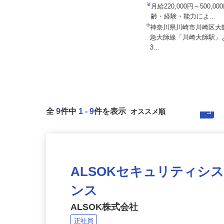
株式会社 大師鉄工所
住友不動産建物サービス株式会社/hka30
月給220,000円～500,
001a
齢・経験・能力によ...
月給270,000円 （深夜勤務固定手当
神奈川県川崎市川崎区
29,000円含む） 年...
急大師線「川崎大師駅
東京都、神奈川県のマンション
3...
全
9
件中
1
-
9
件を表示
ALSOKセキュリティシ
ンス
ALSOK株式会社