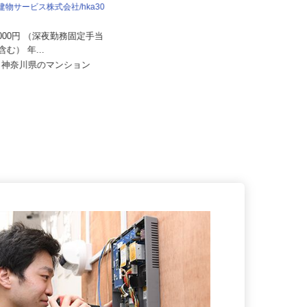
株式会社 大師鉄工所
産建物サービス株式会社/hka30
月給220,000円～500,000円以上（年
齢・経験・能力によ...
70,000円 （深夜勤務固定手当
神奈川県川崎市川崎区大師駅前（京
0円含む） 年...
急大師線「川崎大師駅」より徒歩
都、神奈川県のマンション
3...