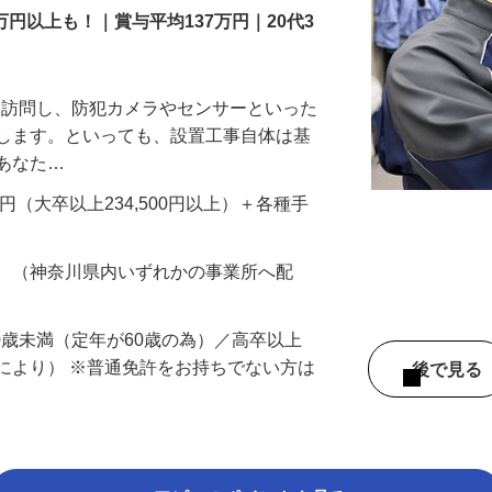
万円以上も！｜賞与平均137万円｜20代3
先を訪問し、防犯カメラやセンサーといった
置します。といっても、設置工事自体は基
、あなた…
700円（大卒以上234,500円以上）＋各種手
務 （神奈川県内いずれかの事業所へ配
60歳未満（定年が60歳の為）／高卒以上
により） ※普通免許をお持ちでない方は
後で見