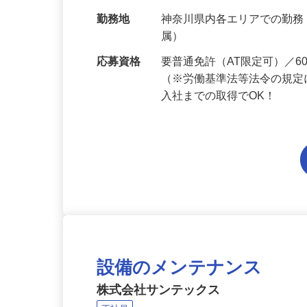
給与
月給214,800円～月給249,
当 《★…
勤務地
神奈川県内各エリアでの勤
属）
応募資格
要普通免許（AT限定可）／
（※労働基準法等法令の規定
入社までの取得でOK！
設備のメンテナンス