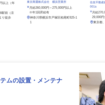
東京商運株式会社 横浜営業所
住友不動
000円以上（年
001a
月給260,000円～275,000円以上
※年1回昇給有
月給2
大師駅前（京
29,00
」より徒歩
神奈川県横浜市戸塚区柏尾町825-1
1
東京
ステムの設置・メンテナ