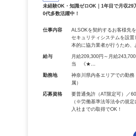
正社員
未経験OK・知識ゼロOK｜1年目で月収29
0代多数活躍中！
仕事内容
ALSOKを契約するお客様
セキュリティシステムを設
本的に協力業者が行うため
給与
月給209,300円～月給243,
当 《★…
勤務地
神奈川県内各エリアでの勤
属）
応募資格
要普通免許（AT限定可）／
（※労働基準法等法令の規定
入社までの取得でOK！