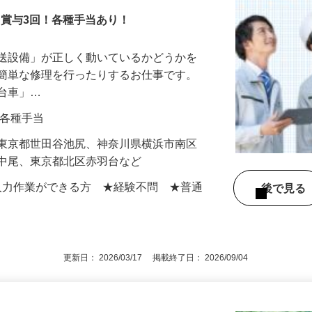
！賞与3回！各種手当あり！
搬送設備」が正しく動いているかどうかを
や簡単な修理を行ったりするお仕事です。
走台車」…
0円＋各種手当
】東京都世田谷池尻、神奈川県横浜市南区
区中尾、東京都北区赤羽台など
での入力作業ができる方 ★経験不問 ★普通
後で見
更新日： 2026/03/17 掲載終了日： 2026/09/04