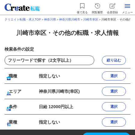
後で見る
閲覧履歴
会員登録
メニュー
クリエイト転職・求人TOP
＞
神奈川県
＞
神奈川県川崎市
＞
川崎市幸区
＞
川崎市幸区・その他の転
川崎市幸区・その他の転職・求人情報
検索条件の設定
絞り込む
職種
指定しない
選択
エリア
神奈川県川崎市(幸区)
選択
条件
日給 12000円以上
選択
業種
指定しない
選択