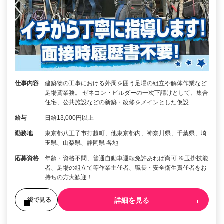
仕事内容
建築物の工事における外周を囲う足場の組立や解体作業など
足場鳶業務。 ゼネコン・ビルダーの一次下請けとして、集合
住宅、公共施設などの新築・改修をメインとした仮設…
給与
日給13,000円以上
勤務地
東京都八王子市打越町、他東京都内、神奈川県、千葉県、埼
玉県、山梨県、静岡県 各地
応募資格
年齢・資格不問、普通自動車運転免許あれば尚可 ※玉掛技能
者、足場の組立て等作業主任者、職長・安全衛生責任者をお
持ちの方大歓迎！
詳細を見る
後で見る