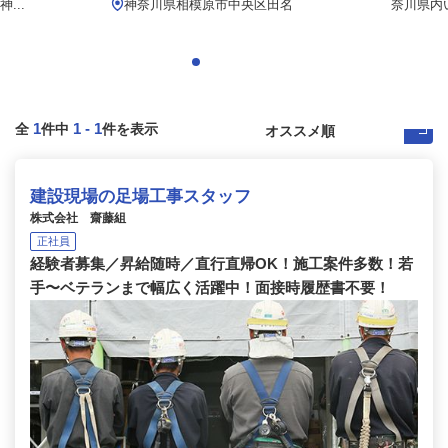
...
神奈川県相模原市中央区田名
奈川県内
1
1
-
1
全
件中
件を表示
建設現場の足場工事スタッフ
株式会社 齋藤組
正社員
経験者募集／昇給随時／直行直帰OK！施工案件多数！若
手〜ベテランまで幅広く活躍中！面接時履歴書不要！