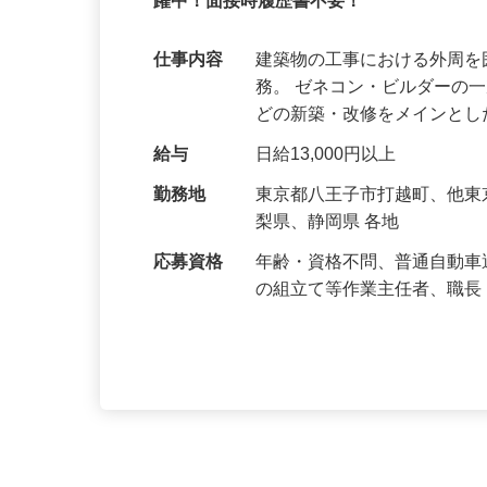
経験者募集／昇給随時／直行直帰OK！施
躍中！面接時履歴書不要！
仕事内容
建築物の工事における外周
務。 ゼネコン・ビルダーの
どの新築・改修をメインと
給与
日給13,000円以上
勤務地
東京都八王子市打越町、他
梨県、静岡県 各地
応募資格
年齢・資格不問、普通自動車
の組立て等作業主任者、職