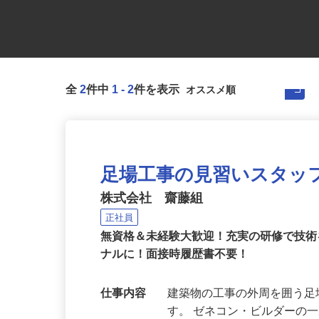
全
2
件中
1
-
2
件を表示
足場工事の見習いスタッ
株式会社 齋藤組
正社員
無資格＆未経験大歓迎！充実の研修で技
ナルに！面接時履歴書不要！
仕事内容
建築物の工事の外周を囲う