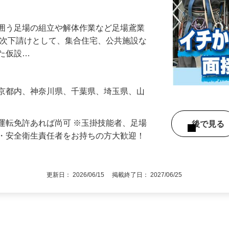
工案件多数！若手〜ベテランまで幅広く活
を囲う足場の組立や解体作業など足場鳶業
一次下請けとして、集合住宅、公共施設な
した仮設…
東京都内、神奈川県、千葉県、埼玉県、山
運転免許あれば尚可 ※玉掛技能者、足場
後で見
長・安全衛生責任者をお持ちの方大歓迎！
更新日： 2026/06/15 掲載終了日： 2027/06/25