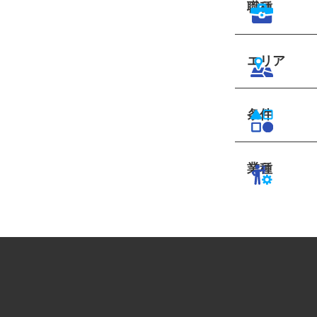
職種
エリア
条件
業種