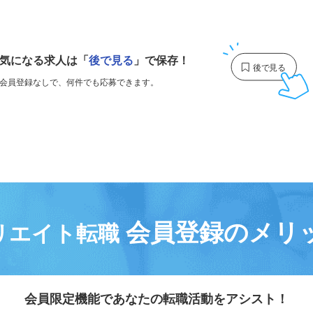
1
気になる求人は
「
後で見る
」で保存！
会員登録なしで、
何件でも応募できます。
会員登録のメリ
リエイト転職