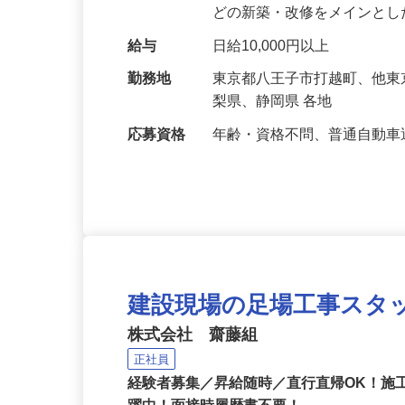
す。 ゼネコン・ビルダーの
どの新築・改修をメインと
給与
日給10,000円以上
勤務地
東京都八王子市打越町、他
梨県、静岡県 各地
応募資格
年齢・資格不問、普通自動
建設現場の足場工事スタ
株式会社 齋藤組
正社員