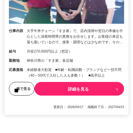
仕事内容
大手牛丼チェーン『すき家』で、店内清掃や翌日の準備を中
心とした深夜時間帯の業務をお任せします。お客様の来店も
落ち着いているので、接客・調理などは少なめです。その…
給与
月収270,000円以上（想定）
勤務地
神奈川県の「すき家」各店舗
応募資格
未経験者大歓迎 ■年齢・転職回数・ブランクなど一切不問
（40～50代で入社した人も多数！） ■高卒以上
詳細を見る
後で見る
更新日： 2026/04/17 掲載終了日： 2027/04/23
1