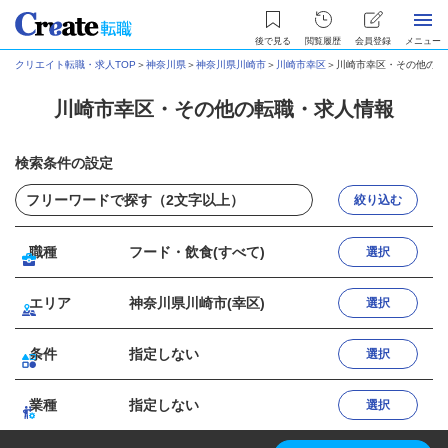
後で見る
閲覧履歴
会員登録
メニュー
クリエイト転職・求人TOP
＞
神奈川県
＞
神奈川県川崎市
＞
川崎市幸区
＞
川崎市幸区・その他の転
川崎市幸区・その他の転職・求人情報
検索条件の設定
絞り込む
職種
フード・飲食(すべて)
選択
エリア
神奈川県川崎市(幸区)
選択
条件
指定しない
選択
業種
指定しない
選択