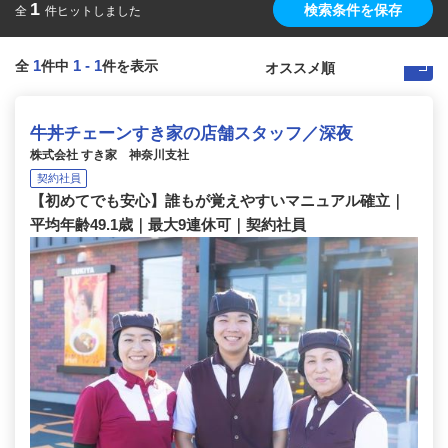
1
検索条件を保存
全
件ヒットしました
1
1
-
1
全
件中
件を表示
牛丼チェーンすき家の店舗スタッフ／深夜
株式会社 すき家 神奈川支社
契約社員
【初めてでも安心】誰もが覚えやすいマニュアル確立｜
平均年齢49.1歳｜最大9連休可｜契約社員