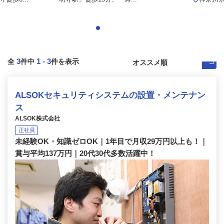
3
1
-
3
全
件中
件を表示
ALSOKセキュリティシステムの設置・メンテナン
ス
ALSOK株式会社
正社員
未経験OK・知識ゼロOK｜1年目で月収29万円以上も！｜
賞与平均137万円｜20代30代多数活躍中！