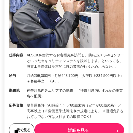
仕事内容
ALSOKを契約するお客様先を訪問し、防犯カメラやセンサー
といったセキュリティシステムを設置します。といっても、
設置工事自体は基本的に協力業者が行うため、あなた…
給与
月給209,300円～月給243,700円（大卒以上234,500円以上）
＋各種手当 《★…
勤務地
神奈川県内各エリアでの勤務 （神奈川県内いずれかの事業
所へ配属）
応募資格
要普通免許（AT限定可）／60歳未満（定年が60歳の為）／
高卒以上（※労働基準法等法令の規定により） ※普通免許を
お持ちでない方は入社までの取得でOK！
詳細を見る
後で見る