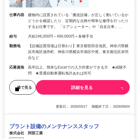
仕事内容
建物内に設置されている「搬送設備」が正しく動いているか
どうかを確認したり、定期的な点検や簡単な修理を行ったり
するお仕事です。 「エアシューター」や「自走台車」…
給与
月給246,000円～490,000円＋各種手当
勤務地
【設備設置現場は日替わり】東京都世田谷池尻、神奈川県横
浜市南区浦舟町、神奈川県横浜市旭区中尾、東京都北区赤羽
台など
応募資格
高卒以上、簡単なExcelでの入力作業ができる方 ★経験不
問 ★普通自動車運転免許あれば尚可
詳細を見る
後で見る
更新日： 2026/03/17 掲載終了日： 2026/09/04
プラント設備のメンテナンススタッフ
株式会社 阿部工業