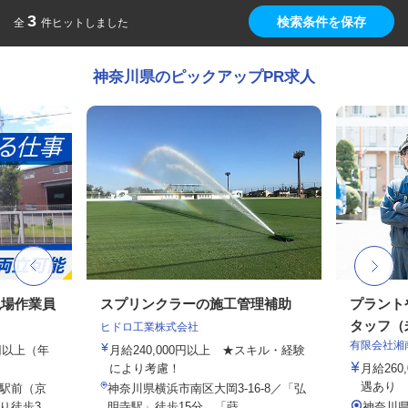
3
検索条件を保存
全
件ヒットしました
神奈川県のピックアップPR求人
現場作業員
スプリンクラーの施工管理補助
プラント
タッフ（未
ヒドロ工業株式会社
有限会社湘
0円以上（年
月給240,000円以上 ★スキル・経験
により考慮！
月給26
遇あり
駅前（京
神奈川県横浜市南区大岡3-16-8／「弘
徒歩3...
明寺駅」徒歩15分、「蒔...
神奈川