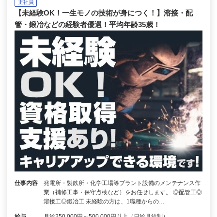
正社員
【未経験OK！一生モノの技術が身につく！】溶接・配
管・鍛冶などの経験者優遇！平均年齢35歳！
仕事内容
発電所・製鉄所・化学工場等プラント設備のメンテナンス作
業（補修工事・保守点検など）をお任せします。 ◎配管工◎
溶接工◎鍛冶工 未経験の方は、1職種からの…
給与
月給250,000円～500,000円以上（日給月給制）