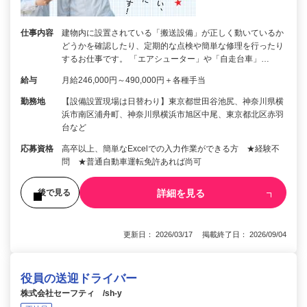
仕事内容
建物内に設置されている「搬送設備」が正しく動いているか
どうかを確認したり、定期的な点検や簡単な修理を行ったり
するお仕事です。 「エアシューター」や「自走台車」…
給与
月給246,000円～490,000円＋各種手当
勤務地
【設備設置現場は日替わり】東京都世田谷池尻、神奈川県横
浜市南区浦舟町、神奈川県横浜市旭区中尾、東京都北区赤羽
台など
応募資格
高卒以上、簡単なExcelでの入力作業ができる方 ★経験不
問 ★普通自動車運転免許あれば尚可
詳細を見る
後で見る
更新日： 2026/03/17 掲載終了日： 2026/09/04
役員の送迎ドライバー
株式会社セーフティ /sh-y