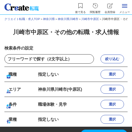
後で見る
閲覧履歴
会員登録
メニュー
クリエイト転職・求人TOP
＞
神奈川県
＞
神奈川県川崎市
＞
川崎市中原区
＞
川崎市中原区・その他
川崎市中原区・その他の転職・求人情報
検索条件の設定
絞り込む
職種
指定しない
選択
エリア
神奈川県川崎市(中原区)
選択
条件
職場体験・見学
選択
業種
指定しない
選択