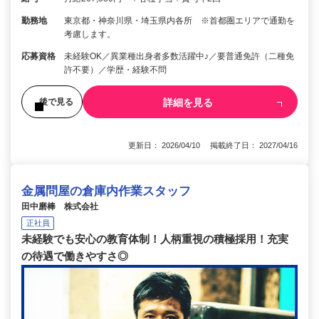
勤務地
東京都・神奈川県・埼玉県内各所 ※首都圏エリアで通勤を
考慮します。
応募資格
未経験OK／異業種出身者多数活躍中♪／要普通免許（二種免
許不要）／学歴・経験不問
詳細を見る
後で見る
更新日： 2026/04/10 掲載終了日： 2027/04/16
金属問屋の倉庫内作業スタッフ
田中磨棒 株式会社
正社員
未経験でも安心の教育体制！人柄重視の積極採用！充実
の待遇で働きやすさ◎