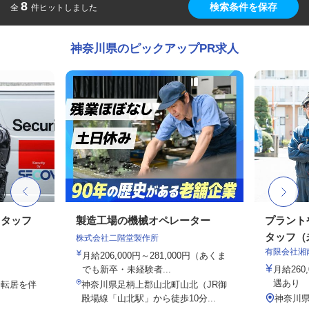
8
検索条件を保存
全
件ヒットしました
神奈川県のピックアップPR求人
スタッフ
製造工場の機械オペレーター
プラント
タッフ（未
株式会社二階堂製作所
有限会社湘
月給206,000円～281,000円（あくま
でも新卒・未経験者...
月給26
遇あり
※転居を伴
神奈川県足柄上郡山北町山北（JR御
殿場線「山北駅」から徒歩10分...
神奈川