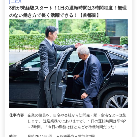
正社員
8割が未経験スタート！1日の運転時間は3時間程度！無理
のない働き方で長く活躍できる！【首都圏】
仕事内容
企業の役員を、自宅や会社から訪問先・駅・空港などへ送迎
します。 送迎業務ではありますが、１日の運転時間は平均2
～3時間。「今日の勤務はほとんどが待機時間だった！…
給与
月給267,580円 ＋各種手当＋賞与年2回