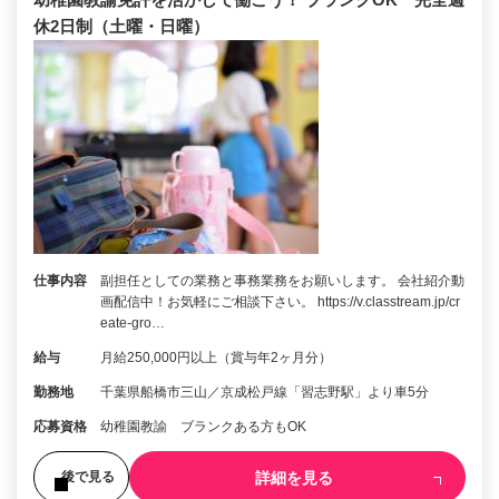
休2日制（土曜・日曜）
仕事内容
副担任としての業務と事務業務をお願いします。 会社紹介動
画配信中！お気軽にご相談下さい。 https://v.classtream.jp/cr
eate-gro…
給与
月給250,000円以上（賞与年2ヶ月分）
勤務地
千葉県船橋市三山／京成松戸線「習志野駅」より車5分
応募資格
幼稚園教諭 ブランクある方もOK
詳細を見る
後で見る