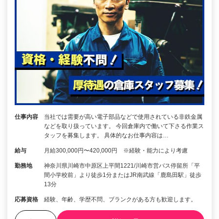
仕事内容
当社では需要が高い電子部品などで使用されている非鉄金属
などを取り扱っています。 今回倉庫内で働いて下さる作業ス
タッフを募集します。 具体的なお仕事内容は…
給与
月給300,000円〜420,000円 ※経験・能力により考慮
勤務地
神奈川県川崎市中原区上平間1221/川崎市営バス停留所「平
間小学校前」より徒歩1分またはJR南武線「鹿島田駅」徒歩
13分
応募資格
経験、年齢、学歴不問、ブランクがある方も歓迎します。