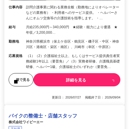
仕事内容
訪問介護事業に関わる業務全般（勤務地によりオペレーター
などの業務有） ・利用者へのサービス提供。 ・ヘルパーさ
んにオムツ交換等の介護技術を指導します。 ・…
給与
月給235,000円～340,000円 ★経験・能力により優遇 ★
年収／3,200,000…
勤務地
神奈川県横浜市（保土ケ谷区・鶴見区・磯子区・中区・神奈
川区・港南区・栄区・南区）、川崎市（幸区・中原区）
応募資格
（1）（2）介護福祉士以上、もしくはサービス提供責任者実
務経験1年以上（要普免）／（3）実務者研修、介護職員基礎
研修、ヘルパー1級、介護福祉士のいずれか（要普免…
詳細を見る
後で見る
更新日： 2026/07/27 掲載終了日： 2026/09/04
バイクの整備士・店舗スタッフ
株式会社ワイビーエー
正社員