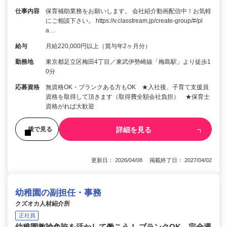
仕事内容
保育補助業務をお願いします。 会社紹介動画配信中！お気軽
にご相談下さい。 https://v.classtream.jp/create-group/#/pl
a…
給与
月給220,000円以上（賞与年2ヶ月分）
勤務地
東京都足立区梅田4丁目／東武伊勢崎線「梅島駅」より徒歩1
0分
応募資格
無資格OK・ブランクある方もOK ★入社後、子育て支援員
資格を取得して頂きます（取得費全額会社負担） ★保育士
資格がれば大歓迎
詳細を見る
後で見る
更新日： 2026/04/08 掲載終了日： 2027/04/02
幼稚園の副担任・事務
クズオカ人材紹介所
正社員
幼稚園教諭免許を活かして働こう！ ブランクOK 完全週