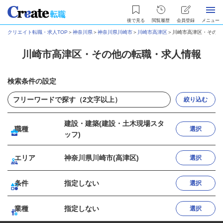
後で見る
閲覧履歴
会員登録
メニュー
クリエイト転職・求人TOP
＞
神奈川県
＞
神奈川県川崎市
＞
川崎市高津区
＞
川崎市高津区・その他
川崎市高津区・その他の転職・求人情報
検索条件の設定
絞り込む
建設・建築(建設・土木現場スタ
職種
選択
ッフ)
エリア
神奈川県川崎市(高津区)
選択
条件
指定しない
選択
業種
指定しない
選択