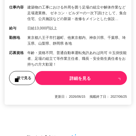
仕事内容
建築物の工事における外周を囲う足場の組立や解体作業など
足場鳶業務。 ゼネコン・ビルダーの一次下請けとして、集合
住宅、公共施設などの新築・改修をメインとした仮設…
給与
日給13,000円以上
勤務地
東京都八王子市打越町、他東京都内、神奈川県、千葉県、埼
玉県、山梨県、静岡県 各地
応募資格
年齢・資格不問、普通自動車運転免許あれば尚可 ※玉掛技能
者、足場の組立て等作業主任者、職長・安全衛生責任者をお
持ちの方大歓迎！
詳細を見る
後で見る
更新日： 2026/06/15 掲載終了日： 2027/06/25
1