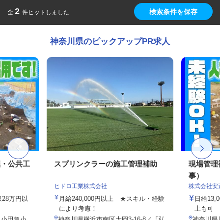
2
検索条件を保存
全
件ヒットしました
神奈川県のピックアップPR求人
掘・公共工
スプリンクラーの施工管理補助
現場管理
事）
ヒドロ工業株式会社
株式会社安
収28万円以
月給240,000円以上 ★スキル・経験
日給13
により考慮！
上も可
（小田急小
神奈川県横浜市南区大岡3-16-8／「弘
神奈川県