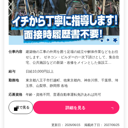
仕事内容
建築物の工事の外周を囲う足場の組立や解体作業などをお任
せします。 ゼネコン・ビルダーの一次下請けとして、集合住
宅、公共施設などの新築・改修をメインとした仮設工…
給与
日給10,000円以上
勤務地
東京都八王子市打越町、他東京都内、神奈川県、千葉県、埼
玉県、山梨県、静岡県 各地
応募資格
年齢・資格不問、普通自動車運転免許あれば尚可
詳細を見る
後で見る
更新日： 2026/06/15 掲載終了日： 2027/06/25