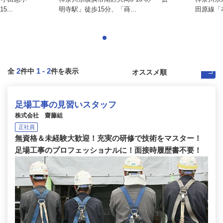
...
明寺駅」徒歩15分、「蒔...
田原線「本
2
1
-
2
全
件中
件を表示
足場工事の見習いスタッフ
株式会社 齋藤組
正社員
無資格＆未経験大歓迎！充実の研修で技術をマスター！
足場工事のプロフェッショナルに！面接時履歴書不要！